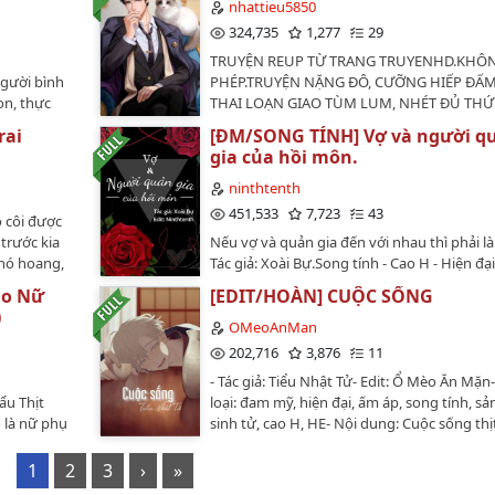
mong các bạn hãy inbox góp ý cho Sạp nh
nhattieu5850
ngu ngốc bị công ngược tới hắc hóa, công t
lỗi khó hiểu hay thiếu chữ, cụt lủn thì nhắc
324,735
1,277
29
thông minh ngược thụ hắc hóa sau đó hối 
mình sửa (◍•ᴗ•◍)❤…
thụ.…
TRUYỆN REUP TỪ TRANG TRUYENHD.KHÔN
người bình
PHÉP.TRUYỆN NẶNG ĐÔ, CƯỠNG HIẾP ĐẤM
on, thực
THAI LOẠN GIAO TÙM LUM, NHÉT ĐỦ THỨ
, càng
LOL. TỪ NGỮ LẬM QT, TUI CHỈ BETA LẠI C
rai
[ĐM/SONG TÍNH] Vợ và người q
càng hưng
CHÚT CHÚT XÍU.…
gia của hồi môn.
ngược, trở
ầy chó điên,
ninthtenth
i vẻ chơi
451,533
7,723
43
 côi được
 một câu
trước kia
Nếu vợ và quản gia đến với nhau thì phải l
 niên yếu
hó hoang,
Tác giả: Xoài Bự.Song tính - Cao H - Hiện đại
ủa bầy chó
 đến khi
công.CP chính: Tần Tử Kỳ x Lâm Thính Kha.
ng tính,
ho Nữ
[EDIT/HOÀN] CUỘC SỐNG
sóc. Đặc
của Editor: Vui lòng vứt não, vứt tam quan
)
u chuộng từ
truyện :))Truyện dành cho các Răm chúa ăn 
OMeoAnMan
 nhìn thấy
thích drama.…
202,716
3,876
11
êm đầu tiên
- Tác giả: Tiểu Nhật Tử- Edit: Ổ Mèo Ăn Mặn
hấy có
ẩu Thịt
loại: đam mỹ, hiện đại, ấm áp, song tính, sả
 Hách thuộc
 là nữ phụ
sinh tử, cao H, HE- Nội dung: Cuộc sống thị
người có
ận rồi bị
đầy đủ của một cặp chồng chồng- Số chươ
có thể là
hết trong
chương- Couple: Trì Nghị - Hạ Mộc Thần…
1
2
3
›
»
Bạch Hách…
 cô vừa mới