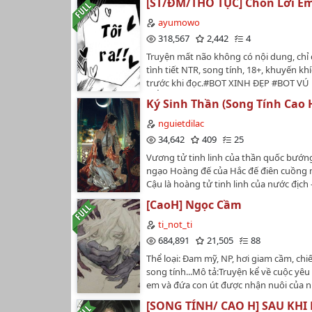
[ST/ĐM/THÔ TỤC] Chôn Lời Em
ayumowo
318,567
2,442
4
Truyện mất não không có nội dung, chỉ 
tình tiết NTR, song tính, 18+, khuyến kh
trước khi đọc.#BOT XINH ĐẸP #BOT VÚ
TIỂU TAM #BOT SIÊU DÂM #TOP ĐẸP TR
Ký Sinh Thần (Song Tính Cao
CẶC BỰ #TOP NGOẠI TÌNH # TOP DÂM
nguietdilac
34,642
409
25
Vương tử tinh linh của thần quốc bướng
ngạo Hoàng đế của Hắc đế điên cuồng 
Cậu là hoàng tử tinh linh của nước địch
ánh trăng lạnh, thuần khiết như tuyết 
[CaoH] Ngọc Cầm
mùa.Hắn là đế vương của Thần quốc - 
chết" điên cuồng, tàn nhẫn và biến thái
ti_not_ti
xương tủy.Một đêm chiến tranh kết thúc
684,891
21,505
88
thành chiến lợi phẩm được dâng đến ng
Thể loại: Đam mỹ, NP, hơi giam cầm, ch
nhất. Nhưng Lạc Uyên không giết, khôn
song tính...Mô tả:Truyện kể về cuộc yêu
giam cậu vào hậu cung như một con th
em và đứa con út được nhận nuôi của 
dưỡng, từng bước trói buộc thần hồn, 
xé toang tự tôn, từng đêm đẩy cậu chì
[SONG TÍNH/ CAO H] SAU KHI