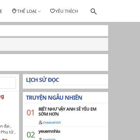
E
THỂ LOẠI
YÊU THÍCH
LỊCH SỬ ĐỌC
ng
TRUYỆN NGẪU NHIÊN
BIẾT NHƯ VẬY ANH SẼ YÊU EM
SỚM HƠN
cheenehhh
n đại ,
yeuemnhiu
 Phụ tử ,
gặm cỏ
nnnlinh