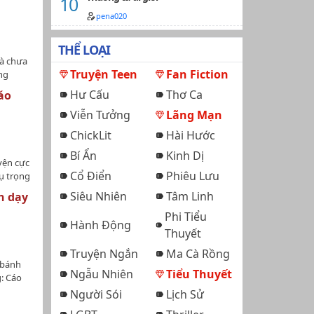
 không
 gặm cỏ
pena020
a nam
iai đoạn
 chuyện
ợc ông
THỂ LOẠI
việc ăn
thương
và chưa
mọi
hạt.Thời
Truyện Teen
Fan Fiction
ng
 cách
h phố.
!!!
 mình
a cao
Hư Cấu
Thơ Ca
áo
 Tình
hương
i tới
Viễn Tưởng
Lãng Mạn
hương +
n chặt,
nh |
u trở
ChickLit
Hài Hước
h ác bộc
nh
ụ Tiểu bá
Bí Ẩn
Kinh Dị
i vẻ
yện cực
ỹ từ đấu
.1v1,
Cổ Điển
Phiêu Lưu
hụ trọng
người ta
h.(tên
ước kiêu
Siêu Nhiên
Tâm Linh
h dạy
, kiếp
 một
Phi Tiểu
vì vậy
 bị
Hành Động
ả.Tuy
Thuyết
h gác,
 ác nữa
ỏng
Truyện Ngắn
Ma Cà Rồng
o một
 đùa
 bánh
 ra một
Ngẫu Nhiên
Tiểu Thuyết
ều giáo
: Cáo
sói lột
, có sử
ển ngữ
Người Sói
Lịch Sử
 vươn
H
, đi dây,
ai sót
ỹ nhân