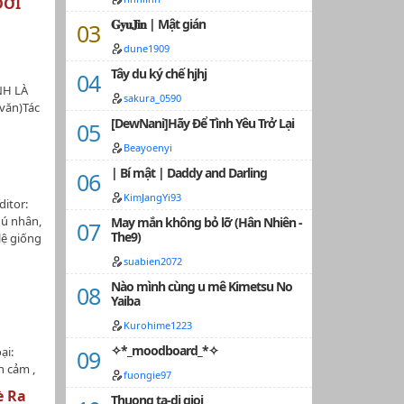
ĐỜI
đơn
𝐆𝐲𝐮𝐉𝐢𝐧 | Mật gián
à công
n;3.
dune1909
thê,
Tây du ký chế hjhj
yên
NH LÀ
Tiểu tam
sakura_0590
 văn)Tác
ình;5.
[DewNani]Hãy Để Tình Yêu Trở Lại
c Editor:
phục
ản gốc:
 sinh
Beayoenyi
ang ,
 cưỡng
| Bí mật | Daddy and Darling
Ngọt
chờ
ướng yêu
KimJangYi93
!…
ditor:
trời tác
hú nhân,
May mắn không bỏ lỡ (Hân Nhiên -
ng nhân
The9)
lệ giống
ửa" xe
 một
ình dục
suabien2072
luật
à chủ
Nào mình cùng u mê Kimetsu No
còn phải
yến rũ,
Yaiba
 thôi
hiện
t nhé.-
Kurohime1223
 dễ
luôn
nhauTam
✧*_moodboard_*✧
ại:
hỉ giới
h cảm ,
fuongie97
hể dùng
yêu
è Ra
c mặt
Thuong ta-di gioi
n , Cận