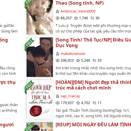
ể nói thành
Thao (Song tính, NP)
cha mẹ, cô vẫn là một cô gái ngoan ngoãn,
thủy lâu đài , Duyên trời tác hợp , Trâu già
ớ: Cả thân
ai nhìn ra được cô khao khát dương vật củ
non , 1v1 , Phi song khiết.Văn ánCha con, g
Ambrose_Venn0009
 ta
chính đến mức nàoTóm tắt: Đây là một câu
đầu vờn nhau, sau thịt thịt.Nhan Thiến đư
88,207
1,746
36
cậu
hài hước, không quá ngược, tập trung vào 
bà nội nuôi lớn, từ nhỏ đã thiếu tình yêu 
ỗi lần cậu
c giảTác
* Lưu ý: Truyện được edit phi thương mại 
thịt.Lưu ý:Nhớ bình chọn ⭐ cho mình nha 
của cha mẹ, quan hệ thân thích cũng lạnh n
ồn ấy lại
u Sùng làm
có sự cho phép của tác giả, yêu cầu tôn trọ
người Bộ này mình vẫn sẽ edit theo phong
trung học phổ thông, cô được đón về thàn
 khoảnh
Kiều hơn
nguyên tác, không chuyển ver, không re-up
thô tục nhưng là 1vs 1Do sợ bị gõ đầu nên
Đối mặt với người mẹ bất công và người ch
uống
[Song Tính/ Thô Tục/NP] Điều Gi
i biến thái
ời. Hạ Gia
Truyện chỉ đăng tải duy nhất trên wattpad.
đăng lại phần giới thiệu phiên bản tục ở c
lãnh, cô có chút không biết phải làm sao.Mã
Dục Vọng
p cậu đến
hân, thành
trạng dịch: hoànTình trạng gốc: Hoàn 35 c
đầu nha…
một ngày mưa, một lần thân thể mờ ám dá
hãy rên rỉ
hôn, Chu
1 PN. Tác giả: Cố Cô Cô (顾咕咕) 3P | Song tí
makelovenow
dường như quan hệ của cô và ba ba bắt đầ
cầu xin ta
o lãnh này,
Ngủ gian | Điều giáo | Kết HECặp song sin
296,923
5,249
33
nên vi diệu.--------------Ba ba vẻ ngoài cao lã
ích thần hồn
ư Kiều,
cực kỳ "chó" công x Tiểu bá tước kiêu kỳ th
nhưng thực ra tính dục rất mạnh VS Con gá
 đầu công
Xin trân trọng nhắc nhở, thụ song tính, tru
ong tuyết
a phòng
tước mua về hai nô lệ có dung mạo tuấn m
ngoài văn tĩnh nhưng trong lòng dâm đãng
t còn tính
kì thô tục.Tên khác của truyện: ngu xuẩn t
 sáng có còn
ng Hạ Thư
trường, nhưng không hề hay biết mình bị 
Cao H, Điền Văn…
thảo cái
sinh rồi. Vì vậy đừng hi vọng thụ thông min
 dấu sở hữu
ao anh dám
đổ đầy tinh dịch. Ban ngày, cậu là tiểu bá t
ược thụ
[HOÀN][ĐM] Người đẹp thả thín
t ruột hắn
theo món ăn: thịt trộn kim)...Cố Yêu là vai ác
xảy ra, anh
ngạo, ngang ngược, ra lệnh cho người hầu
trúc mã cách chơi mình
hắn tắc
trước vì làm ác có cái kết vô cùng thảm hại, 
cách hống hách. Nhưng khi đêm xuống, cậu
i tượng, một
trọng sinh lần nữa thề muốn thay đổi tất c
sap_traicay
những con sói hung dữ nhân danh việc can
vì ở bất
nhiên ngu xuẩn vai ác không muốn làm vai
179,937
4,702
11
dùng quy đầu liên tục chà xát lên âm hộ m
 ngược thân
 sau vì gia
thì sẽ trở nên như thế nào?Chẳng khác nà
manh, khiến cơ thể non nớt của cậu bị chơi
c ai không
Tác giả: Thuần Tình Dương DươngTag: 1v1,
iền bắt đầu
con nhím tự nhổ hết gai nhọn của mình, lộ
đến trở nên chín muồi và quyến rũ. _____Đi
ngọt nhỏ, cao H, song tính, HE.Người trồng
hích hắn này
cái bụng mềm trắng mời sói xơi.Những con 
âm đế và âm hộ, có song long, có ngậm tinh
Măng CụtNgười tỉa cành: Sói MơBản chuy
òn đại.…
xuống lớp ngụy trang, móng tay dài nhọn
 ngươi
[REUP] MỖI NGÀY ĐỀU LÀM TÌN
dụng đạo cụ, có dị năng, tiểu tiện, cung giao
không chắc chắn đúng hết 100%, nếu có gì s
đến con mồi mềm mại.Một câu tóm tắt: m
v.v.Không sinh con._____chỉ có H thôi (ง ͠ ͠° ل͜ °)ง có