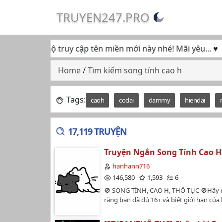
TRUYEN247.PRO
 tục ủng hộ truy cập tên miền mới này nhé! Mãi yêu... ♥
Home
/
Tìm kiếm song tính cao h
Tags:
caoh
codai
dammy
hiendai
17,119 TRUYỆN
Truyện Ngắn Song Tính Cao H
hanhann716
146,580
1,593
6
🚫 SONG TÍNH, CAO H, THÔ TỤC 🚫Hãy
rằng bạn đã đủ 16+ và biết giới hạn của