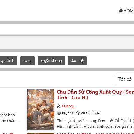
HOM
ngontinh
sung
xuyênkhông
đammỹ
Câu Dẫn Sử Công Xuất Quỹ ( So
Tính - Cao H )
Fuang_
60,271
243
24
 đảm bảo
 bản thân.…
Thể loại: Nguyên sang, Đam mỹ, Cổ đại , Hiệ
HE , Tình cảm , H văn , Sinh con , Song tính ,
Niên thượng , L luân , Nhiều CP , Trâu già 