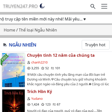
TRUYEN247.PRO
truy cập tên miền mới này nhé! Mãi yêu... ♥
Home
/
Thể loại Ngẫu Nhiên
NGẪU NHIÊN
Chuyện tình 12 năm của chúng ta
chanh2210
3,255
52
101
🌸Một câu chuyện tình yêu lãng mạn của đôi bạn trẻ
Dương và Minh.🌹Câu chuyện lưu giữ nhưng khoảnh
khắc ngọt ngào và đáng yêu của 2 người.🍀Cũng có lúc
chuyện tình cũng có những lúc giận dỗi, hiểu lầm,
Trích Hồn Ký
thậm chí là suýt thì chia tay. Nhưng cuối cùng đi bao xa
thì những người là của nhau vẫn sẽ về với nhau mà
Yudano
thôi.🍁Bìa truyện: Pinterest***Thực sự là truyện không
1,424
123
67
quá ngọt ngào như các truyện về tình cảm khác. Bởi vì
Người có đạo của người, quỷ có đạo của quỷ.....Tên