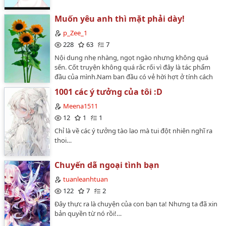
Muốn yêu anh thì mặt phải dày!
p_Zee_1
228
63
7
Nội dung nhẹ nhàng, ngọt ngào nhưng không quá
sến. Cốt truyện không quá rắc rối vì đây là tác phẩm
đầu của mình.Nam ban đầu có vẻ hời hợt ở tính cách
nhưng dần dần bạn sẽ thấy cực kì dễ thương.Nữ bên
1001 các ý tưởng của tôi :D
ngoài thì tỏ vẻ hùng hổ mạnh mẽ nhưng thật ra bản
chất vẫn rất nhút nhát.Truyện tự sáng tác không phải
Meena1511
edit mong mọi người tôn trọng và ủng hộ.Luôn đón
12
1
1
nhận ý kiến, đóng góp theo hướng tích cực.Không có
Chỉ là về các ý tưởng tào lao mà tui đột nhiên nghĩ ra
lịch ra chương cố định.…
thoi…
Chuyến dã ngoại tình bạn
tuanleanhtuan
122
7
2
Đây thực ra là chuyện của con bạn ta! Nhưng ta đã xin
bản quyền từ nó rồi!…