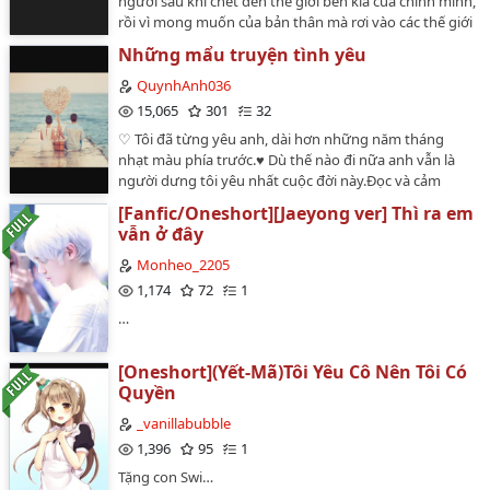
người sau khi chết đến thế giới bên kia của chính mình,
rồi vì mong muốn của bản thân mà rơi vào các thế giới
trò chơi, trở thành một NPC. Do đây là truyện ngẫu
Những mẩu truyện tình yêu
hứng, một vài chương có thể liên tưởng đến những
đoạn nhạc, bài hát đứt gãy không có thực>"Cánh cửa
QuynhAnh036
màu vàng, đại diện cho tri thức""Cánh cửa màu trắng,
15,065
301
32
đại diện cho sự khôn ngoan""Cánh cửa màu đen, đại
♡ Tôi đã từng yêu anh, dài hơn những năm tháng
diện cho nỗi đau khổ"Họa Tử Tịch, là một người mắc
nhạt màu phía trước.♥ Dù thế nào đi nữa anh vẫn là
phải bệnh trầm cảm.Từ khi rời bỏ thế giới hiện tại, cô
người dưng tôi yêu nhất cuộc đời này.Đọc và cảm
đã được đến một nơi gọi là "Địa Ngục Của Thiên
nhận.…
Đường".-Đó là cái tên mà hình nhân người gỗ nói với
[Fanfic/Oneshort][Jaeyong ver] Thì ra em
cô.Những tưởng khi căn bệnh đó được chữa khỏi
vẫn ở đây
hoàn toàn, cô sẽ được tiếp tục sống trong không gian
Monheo_2205
đẹp đẽ ấy, nhưng cuối cùng, chính tay cô lại tự phá vỡ
1,174
72
1
nó."Đừng mở cánh cửa màu đen" - Đó là lời tên hình
nhân người gỗ đã dặn.Nhưng cuối cùng, cô đã không
…
nghe theo...Chương 1: Mở Đầu.Chương 2: Trại Trẻ Mồ
Côi.Chương 3: Đô Rê Mi Pha Son.Chương 4: Họa Tử
[Oneshort](Yết-Mã)Tôi Yêu Cô Nên Tôi Có
Tịch.Chương 5: Câu Truyện Bắt Đầu.…
Quyền
_vanillabubble
1,396
95
1
Tặng con Swi…