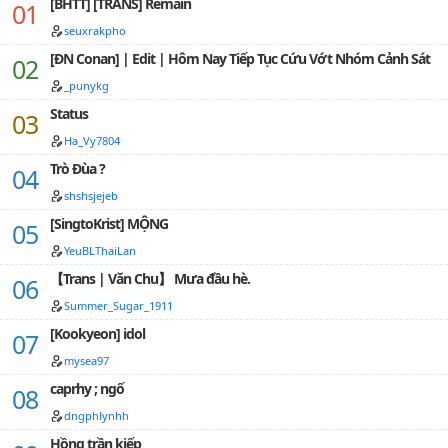
[BHTT] [TRANS] Remain
seuxrakpho
[ĐN Conan] | Edit | Hôm Nay Tiếp Tục Cứu Vớt Nhóm Cảnh Sát
_punykg
Status
Ha_Vy7804
Trò Đùa ?
shshsjejeb
[SingtoKrist] MỘNG
YeuBLThaiLan
【Trans | Văn Chu】 Mưa đầu hè.
Summer_Sugar_1911
[Kookyeon] idol
mysea97
caprhy ; ngố
dngphlynhh
Hồng trần kiếp