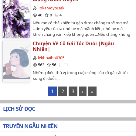
TokaMoyoIsaki
46
8
4
Nêu mơ có thể khiến ta gặp được chàng ta sẽ mơ mãi
...tình yêu của ta nhỏ bé mà mãnh liệt , nhỏ bé mà
khiến chàng vạn kiếp không quên ...Nếu chàng không
yêu ta mà ta vẫn yêu chàng , thì hãy để ta bên chàng
Chuyện Về Cô Gái Tóc Duỗi |Ngẫu
mãi mãi nụ cười hạnh phúc đó xuất hiện không phải từ
Nhiên|
ta mà từ Người khác , nhìn thấy chang cười ta ... ta
mãn Nguyện rồi...…
lekhoaibo0305
563
56
11
Những điều thú vị trong cuộc sống của cô gái cắt tóc
xong đi duỗi.…
1
2
3
›
»
LỊCH SỬ ĐỌC
TRUYỆN NGẪU NHIÊN