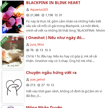
BLACKPINK IN BLINK HEART
Aquarius325
21,388
1,158
31
Fic này là thực tế, gồm cảm nhận và những hiểu biết
sâu sắc về mỗi cô gái trong Blackpink. Là một Blink,
mình sẽ viết ra những lời thật lòng."BLACKPINK- Nhóm
nhạc nữ mà BLINK chúng tôi hết lòng yêu thương và
( Oneshot ) Nếu như ngày đó...
một mực bảo vệ. Chỉ là chờ đợi thôi mà? BLINK chúng
ta làm được."…
Jura_Woo
76
13
3
Chỉ là 1 fic đầu tay. Nếu ko hay cứ góp ý, mk sẽ cải
thiện. Oneshot này có 3 chap. Ủng hộ mk nhé.…
Chuyện ngẫu hứng viết ra
yue_jamol
213
27
12
Viết vào thời gian rảnh, không cố định là gì.Cảm ơn vì
đã đọc.;3…
Mộng Nhân Duyên