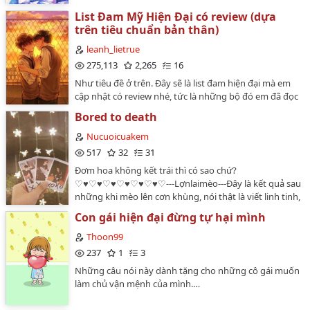
List Đam Mỹ Hiện Đại có review (dựa
trên tiêu chuẩn bản thân)
leanh_lietrue
275,113
2,265
16
Như tiêu đề ở trên. Đây sẽ là list đam hiện đại mà em
cập nhật có review nhé, tức là những bộ đó em đã đọc
qua rồi. Review đó là riêng cảm nhận của em, còn
Bored to death
muốn biết cảm nhận của mấy thím thì tìm và đọc thôi
:)).Những bộ mà em review đều là những bộ đam mỹ
Nucuoicuakem
hiện đại đã hoàn bản edit. Em hoàn toàn làm phi lợi
517
32
31
nhuận nên mong mọi người có thể ủng hộ công sức
Đơm hoa không kết trái thì có sao chứ?
của em bằng cách bình chọn (hình ngôi sao í) hoặc là
♡♥♡♥♡♥♡♥♡♥♡♥♡---Lợnlaimèo---Đây là kết quả sau
comment.Các thím có thích thể loại nào thì có thể
những khi mèo lên cơn khùng, nói thật là viết linh tinh,
comment bên dưới, em sẽ tham khảo và thêm vào list
không có mục đích cũng chẳng có nội dung rõ ràng gì
để có nhiều bộ đa dạng và hợp sở thích mấy thím hơn
Con gái hiện đại đừng tự hại mình
cả hiuhiu…
(Nhưng có những thể loại mà em không thể đọc được
Thoon99
nên cũng không thể review cho các thím được luôn,
237
1
3
thông cảm huhu:( )Read and enjoy it <3…
Những câu nói này dành tặng cho những cô gái muốn
làm chủ vận mệnh của mình.…