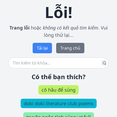
Lỗi!
Trang lỗi
hoặc
không có kết quả tìm kiếm
. Vui
lòng thử lại...
Tải lại
Trang chủ
Có thể bạn thích?
cô hầu để sủng
doki doki literature club poems