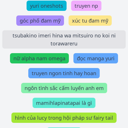
yuri oneshots
truyen np
góc phố đam mỹ
xúc tu đam mỹ
tsubakino imeri hina wa mitsuiro no koi ni
torawareru
nữ alpha nam omega
đọc manga yuri
truyen ngon tinh hay hoan
ngôn tình sắc cấm luyến anh em
mamihlapinatapai là gì
hình của lucy trong hội pháp sư fairy tail