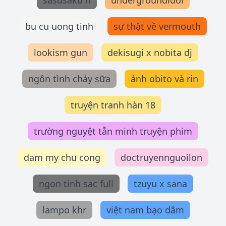
sasusaku h
undergroundidol
bu cu uong tinh
sự thật về vermouth
lookism gun
dekisugi x nobita dj
ngôn tình chảy sữa
ảnh obito và rin
truyện tranh hàn 18
trường nguyệt tẫn minh truyện phim
dam my chu cong
doctruyennguoilon
ngon tinh sac full
tzuyu x sana
lampo khr
việt nam bạo dâm