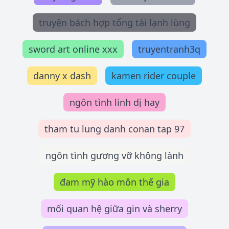
truyện bách hợp tổng tài lạnh lùng
sword art online xxx
truyentranh3q
danny x dash
kamen rider couple
ngôn tình linh dị hay
tham tu lung danh conan tap 97
ngôn tình gương vỡ không lành
đam mỹ hào môn thế gia
mối quan hệ giữa gin và sherry