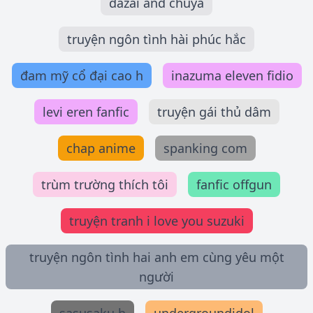
dazai and chuya
truyện ngôn tình hài phúc hắc
đam mỹ cổ đại cao h
inazuma eleven fidio
levi eren fanfic
truyện gái thủ dâm
chap anime
spanking com
trùm trường thích tôi
fanfic offgun
truyện tranh i love you suzuki
truyện ngôn tình hai anh em cùng yêu một
người