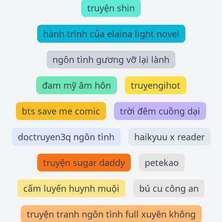
truyện shin
hành trình của elaina light novel
ngôn tình gương vỡ lại lành
đam mỹ âm hôn
truỵengihot
bts save me comic
trời đêm cuồng dại
doctruyen3q ngôn tình
haikyuu x reader
truyện sugar daddy
petekao
cấm luyến huynh muội
bú cu công an
truyện tranh ngôn tình full xuyên không