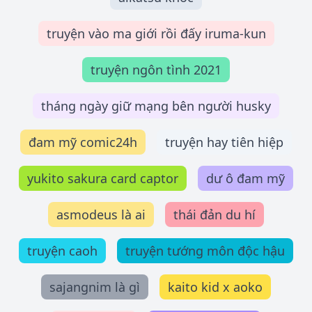
truyện vào ma giới rồi đấy iruma-kun
truyện ngôn tình 2021
tháng ngày giữ mạng bên người husky
đam mỹ comic24h
truyện hay tiên hiệp
yukito sakura card captor
dư ô đam mỹ
asmodeus là ai
thái đản du hí
truyện caoh
truyện tướng môn độc hậu
sajangnim là gì
kaito kid x aoko