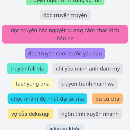
truyện ngôn tình sủng vợ full
đọc truyện truyện
đọc truyện hắc nguyệt quang cầm chắc kịch
bản be
đọc truyện cưới trước yêu sau
truyện full vip
chỉ yêu mình anh đam mỹ
taehyung dna
truyen tranh manhwa
chọc nhầm đệ nhất đại ác ma
bu cu cha
vợ của dekisugi
ngôn tình xuyên nhanh
aikatsu khóc