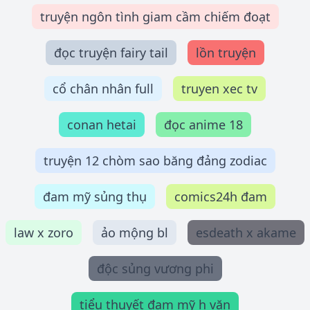
truyện ngôn tình giam cầm chiếm đoạt
đọc truyện fairy tail
lồn truyện
cổ chân nhân full
truyen xec tv
conan hetai
đọc anime 18
truyện 12 chòm sao băng đảng zodiac
đam mỹ sủng thụ
comics24h đam
law x zoro
ảo mộng bl
esdeath x akame
độc sủng vương phi
tiểu thuyết đam mỹ h văn