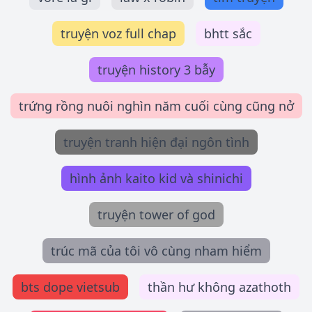
truyện voz full chap
bhtt sắc
truyện history 3 bẫy
trứng rồng nuôi nghìn năm cuối cùng cũng nở
truyện tranh hiện đại ngôn tình
hình ảnh kaito kid và shinichi
truyện tower of god
trúc mã của tôi vô cùng nham hiểm
bts dope vietsub
thần hư không azathoth