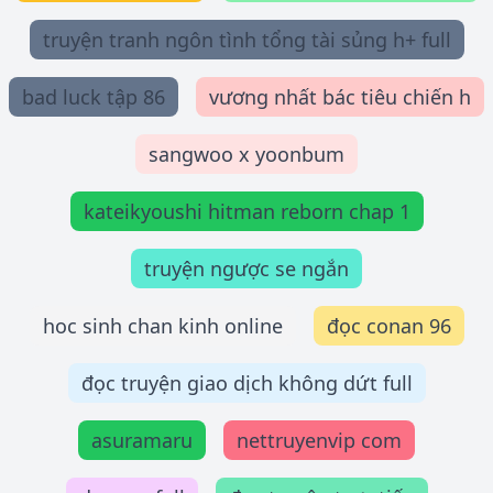
truyện tranh ngôn tình tổng tài sủng h+ full
bad luck tập 86
vương nhất bác tiêu chiến h
sangwoo x yoonbum
kateikyoushi hitman reborn chap 1
truyện ngược se ngắn
hoc sinh chan kinh online
đọc conan 96
đọc truyện giao dịch không dứt full
asuramaru
nettruyenvip com