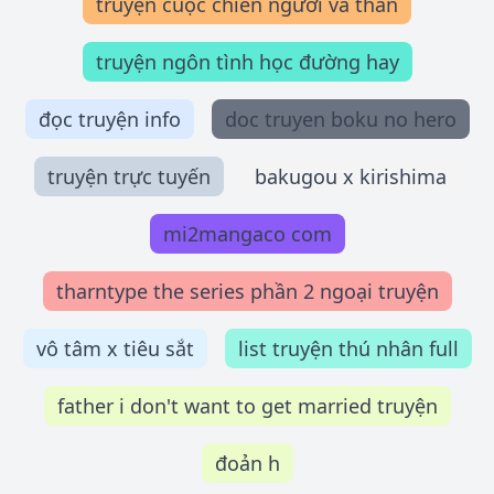
truyện cuộc chiến người và thần
truyện ngôn tình học đường hay
đọc truyện info
doc truyen boku no hero
truyện trực tuyến
bakugou x kirishima
mi2mangaco com
tharntype the series phần 2 ngoại truyện
vô tâm x tiêu sắt
list truyện thú nhân full
father i don't want to get married truyện
đoản h