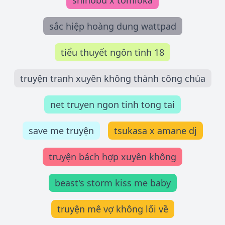
shinobu x tomioka
sắc hiệp hoàng dung wattpad
tiểu thuyết ngôn tình 18
truyện tranh xuyên không thành công chúa
net truyen ngon tinh tong tai
save me truyện
tsukasa x amane dj
truyện bách hợp xuyên không
beast's storm kiss me baby
truyện mê vợ không lối về