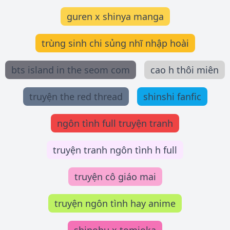
guren x shinya manga
trùng sinh chi sủng nhĩ nhập hoài
bts island in the seom com
cao h thôi miên
truyện the red thread
shinshi fanfic
ngôn tình full truyện tranh
truyện tranh ngôn tình h full
truyện cô giáo mai
truyện ngôn tình hay anime