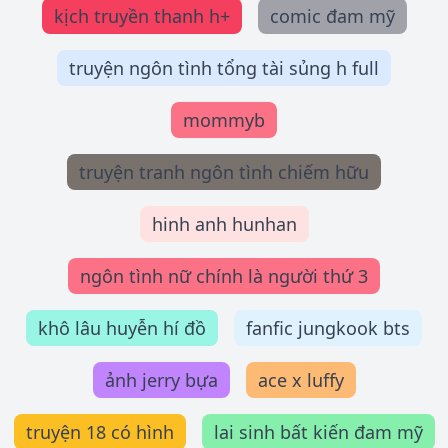
kịch truyền thanh h+
comic đam mỹ
truyện ngôn tình tổng tài sủng h full
mommyb
truyện tranh ngôn tình chiếm hữu
hinh anh hunhan
ngôn tình nữ chính là người thứ 3
khô lâu huyễn hí đồ
fanfic jungkook bts
ảnh jerry bựa
ace x luffy
truyện 18 có hình
lai sinh bất kiến đam mỹ