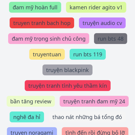
đam mỹ hoàn full
kamen rider agito v1
truyen tranh bach hop
truyện audio cv
đam mỹ trọng sinh chủ công
run bts 48
truyentuan
run bts 119
truyện blackpink
truyện tranh tình yêu thầm kín
bần tăng review
truyện tranh đam mỹ 24
nghê đa hỉ
thao nát những bá tổng đó
truyen noragami
tình đến rồi đừng bỏ lỡ