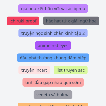
giả ngu kết hôn với vai ác bị mù
ichiruki proof
hắc hạt tử x giải ngữ hoa
truyện học sinh chân kinh tập 2
anime red eyes
đấu phá thương khung dâm hiệp
truyện incert
list truyen sac
tình đầu gặp nhau quá sớm
vegeta và bulma