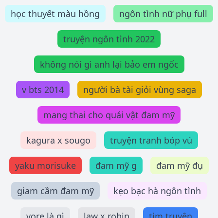
học thuyết màu hồng
ngôn tình nữ phụ full
truyện ngôn tình 2022
không nói gì anh lại bảo em ngốc
v bts 2014
người bà tài giỏi vùng saga
mang thai cho quái vật đam mỹ
kagura x sougo
truyện tranh bóp vú
yaku morisuke
đam mỹ g
đam mỹ đụ
giam cầm đam mỹ
kẹo bạc hà ngôn tình
vore là gì
law x robin
tim truyện