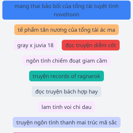
mang thai bảo bối của tổng tài tuyệt tình
noveltoon
tế phẩm tân nương của tổng tài ác ma
gray x juvia 18
đọc truyện diễm cốt
ngôn tình chiếm đoạt giam cầm
truyện records of ragnarok
đọc truyện bách hợp hay
lam tinh voi chi dau
truyện ngôn tình thanh mai trúc mã sắc