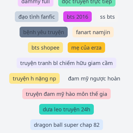
dammy full
đọc truyện trực tiếp
đạo tình fanfic
bts 2016
ss bts
bệnh yêu truyện
fanart namjin
bts shopee
mẹ của erza
truyện tranh bl chiếm hữu giam cầm
truyện h nặng np
đam mỹ ngược hoàn
truyện đam mỹ hào môn thế gia
dưa leo truyện 24h
dragon ball super chap 82