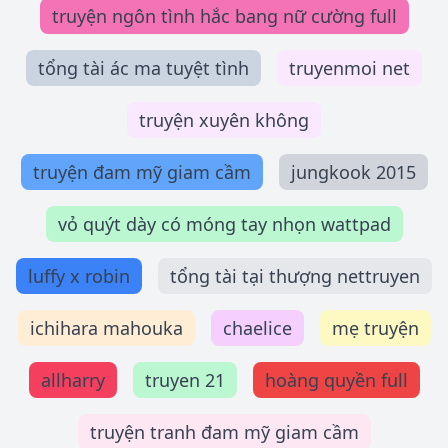
truyện ngôn tình hắc bang nữ cường full
tổng tài ác ma tuyệt tình
truyenmoi net
truyện xuyên không
truyện đam mỹ giam cầm
jungkook 2015
vỏ quýt dày có móng tay nhọn wattpad
luffy x robin
tổng tài tại thượng nettruyen
ichihara mahouka
chaelice
mẹ truyện
allharry
truyen 21
hoàng quyền full
truyện tranh đam mỹ giam cầm