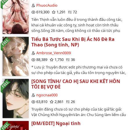
thụ (4x1), Loạn luân--- Lời của editor:Dò mìn cho mọi
PhuocAudio
người:- Thụ giống như tên truyện, tồi mà dâm, mỏ hỗn
619,300
1,291
72
nên mình edit khá văng tục cho hợp nhân vật. - Các
Tiền Thịnh vẫn luôn đều ở trong thành đầu công tác,
công cũng không tốt lành gì, mở miệng ra vừa dơ vừa
khai cái khuân vác công ty, sinh hoạt còn tính thấu
hỗn. Hầu như khi công mới lên sàn sẽ rape thụ, sau đó
sống.Sống 28 năm, cũng không có thảo cái tức phụ
mới làm tình có sự đồng thuận.- Công 3 là anh trai ruột
nhi, người trong nhà lo lắng sốt ruột hắn nửa đời sau
của thụ, côn trùng real, không plot twist gì hết.Nếu
Tiểu Bá Tước Sau Khi Bị Ác Nô Đè Ra
không tin tức, cho nên cho hắn tắc một tức phụ nhi, an
truyện đụng trúng lôi của bạn thì vui lòng tắt
Thao (Song tính, NP)
bài cái thân cận đối tượng, một cái ôn nhu điềm tĩnh
truyện.Không cmt chửi rủa tác giả, editor, không kích
tiểu học lão sư.Bởi vì ở bất đồng thành thị, cho nên bỏ
Ambrose_Venn0009
war! Chửi nhân vật thì... =))) (Nguyên đám trai tồi nên
thêm WeChat sau vì gia tăng cảm tình, trò chuyện trò
88,389
1,750
36
thoải mái đi)Truyện edit không có sự cho phép của tác
chuyện, liền bắt đầu kịch liệt lỏa liêu.Hắn cảm thấy hắn
giả, vui lòng KHÔNG REUP, KHÔNG CHUYỂN VER!!!…
* Lưu ý: Truyện được edit phi thương mại và chưa có
rất thích hắn này thân cận đối tượng, lại tao lại lãng nãi
sự cho phép của tác giả, yêu cầu tôn trọng nguyên tác,
còn đại.…
không chuyển ver, không re-up!!! Truyện chỉ đăng tải
[SONG TÍNH/ CAO H] SAU KHI KẾT HÔN
duy nhất trên wattpad. Tình trạng dịch: hoànTình
TÔI BỊ VỢ ĐÈ
trạng gốc: Hoàn 35 chương + 1 PN. Tác giả: Cố Cô Cô
(顾咕咕) 3P | Song tính | Ngủ gian | Điều giáo | Kết
ngocnaa000
HECặp song sinh ác bộc cực kỳ "chó" công x Tiểu bá
63,810
2,861
26
tước kiêu kỳ thụ Tiểu bá tước mua về hai nô lệ có dung
Truyện đăng chưa có sự cho phép của tác giảTác giả:
mạo tuấn mỹ từ đấu trường, nhưng không hề hay biết
Vật Chủng Khởi NguyênVăn án: Chu Sùng làm liếm cẩu
mình bị người ta đổ đầy tinh dịch. Ban ngày, cậu là tiểu
trung thành nhất của Hạ Thư Kiều hơn mười năm, cuối
bá tước kiêu ngạo, ngang ngược, ra lệnh cho người
[ĐM/EDIT] Ngoại tình
cùng cũng đợi được người. Hạ Gia xảy ra biến cố, bằng
hầu một cách hống hách. Nhưng khi đêm xuống, cậu