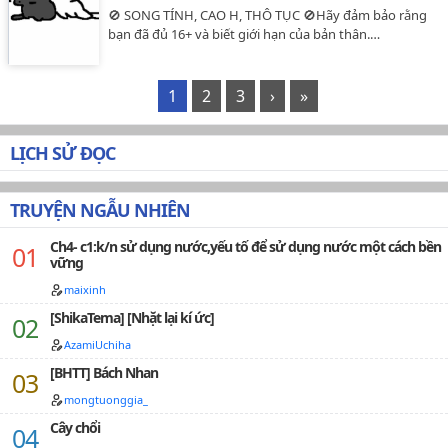
🚫 SONG TÍNH, CAO H, THÔ TỤC 🚫Hãy đảm bảo rằng
bạn đã đủ 16+ và biết giới hạn của bản thân.…
1
2
3
›
»
LỊCH SỬ ĐỌC
TRUYỆN NGẪU NHIÊN
Ch4- c1:k/n sử dụng nước,yếu tố để sử dụng nước một cách bền
vững
maixinh
[ShikaTema] [Nhặt lại kí ức]
AzamiUchiha
[BHTT] Bách Nhan
mongtuonggia_
Cây chổi