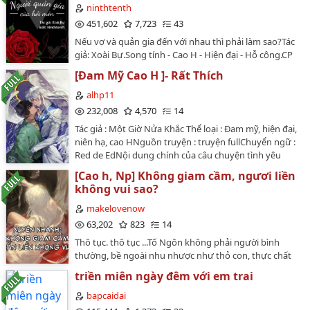
, Tình cảm , H văn , Ngọt sủng , Song tính , 1v1Editor: JY
ninthtenth
truy thụ.…
✖️ CẢNH BÁO: EDIT THÔ TỤC, THỤ SONG TÍNH CÓ 2 BỘ
451,602
7,723
43
PHẬN SINH DỤC NAM NỮ ✖️‼️ MANG ĐI GHI NGUỒN
Nếu vợ và quản gia đến với nhau thì phải làm sao?Tác
HỘ ‼️…
giả: Xoài Bự.Song tính - Cao H - Hiện đại - Hỗ công.CP
chính: Tần Tử Kỳ x Lâm Thính Kha.Lưu ý của Editor: Vui
[Đam Mỹ Cao H ]- Rất Thích
lòng vứt não, vứt tam quan khi đọc truyện :))Truyện
dành cho các Răm chúa ăn siêu tạp thích drama.…
alhp11
232,008
4,570
14
Tác giả : Một Giờ Nửa Khắc Thể loại : Đam mỹ, hiện đại,
niên hạ, cao HNguồn truyện : truyện fullChuyển ngữ :
Red de EdNội dung chính của câu chuyện tình yêu
thầm kín của anh chàng Thẩm Quân dành cho anh
[Cao h, Np] Không giam cầm, ngươi liền
chàng hàng xóm đã nhiều năm, đã vậy có đôi khi tối
không vui sao?
nào cũng tưởng tượng cảnh mình và chàng ta have
sex.Đối phương độc thân, sống một mình, hình như
makelovenow
còn có bệnh sạch sẽ. Ngoại hình điển trai, góc cạnh sắc
63,202
823
14
nét, tưởng được điêu khắc tạo thành. Nhất là đôi chân
Thô tục. thô tục ...Tố Ngôn không phải người bình
dài khoẻ khoắn và mạnh mẽ dưới thân, mỗi đêm đều
thường, bề ngoài nhu nhược như thỏ con, thực chất
mê hoặc khiến anh rạo rực trong lòng.Suy cho cùng,
có kích thích chứng.Không sợ máu, càng không sợ
tưởng tượng cũng chỉ là tượng tượng. Nhưng anh
triền miên ngày đêm với em trai
chết, càng kích thích liền sẽ càng hưng phấn. Cậu được
không sao ngờ được, sẽ có một ngày, người đàn ông
nhận vào trong truyện ngược, trở thành pháo hôi. Bên
bapcaidai
đó lại trở thành kẻ bề tôi dưới hạ bộ mình.…
cạnh toàn là một bầy chó điên, thích chơi giam cầm,