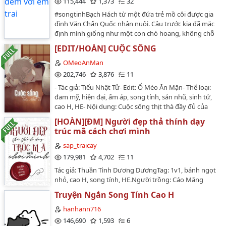
115,444
1,373
32
ngược luyến.Cậu vui vẻ chơi cùng bọn họ....Thế giới
#songtinhBạch Hách từ một đứa trẻ mồ côi được gia
xuyên nhanh có một câu truyền lưu: ngày nào đó thấy
đình Văn Chấn Quốc nhận nuôi. Cậu trước kia đã mặc
một thiếu niên yếu đuối, chớ coi thường, hắn là chủ
định mình giống như một con chó hoang, không chỗ
nhân của bầy chó điên.Thế giới 1: thánh tử sa đọa (biến
ở, không nơi nương tựa. Cho đến khi được gia đình
song tính, mang thai, np, nhiều chủng loài)…
[EDIT/HOÀN] CUỘC SỐNG
nhận nuôi tận tình chăm sóc. Đặc biệt còn được người
anh trai nuôi chiều chuộng từ trái tim đến thể xác.Văn
OMeoAnMan
Tĩnh Tiêu từ khi nhìn thấy Bạch Hách liền thay đổi thái
202,746
3,876
11
độ, ngay đêm đầu tiên khi nhìn vào quần của em trai
- Tác giả: Tiểu Nhật Tử- Edit: Ổ Mèo Ăn Mặn- Thể loại:
nuôi đã thấy có nhiều khe hơn đàn ông. Kể từ đó, Bạch
đam mỹ, hiện đại, ấm áp, song tính, sản nhũ, sinh tử,
Hách thuộc quyền sở hữu của hắn. Để cho cậu biết
cao H, HE- Nội dung: Cuộc sống thịt thà đầy đủ của
người có thể làm cậu cao trào và sung sướиɠ chỉ có
một cặp chồng chồng- Số chương: 11 chương- Couple:
thể là Văn Tĩnh Tiêu hắnCP : Văn Tĩnh Tiêu x Bạch
[HOÀN][ĐM] Người đẹp thả thính dạy
Trì Nghị - Hạ Mộc Thần…
Hách…
trúc mã cách chơi mình
sap_traicay
179,981
4,702
11
Tác giả: Thuần Tình Dương DươngTag: 1v1, bánh ngọt
nhỏ, cao H, song tính, HE.Người trồng: Cáo Măng
CụtNgười tỉa cành: Sói MơBản chuyển ngữ không chắc
Truyện Ngắn Song Tính Cao H
chắn đúng hết 100%, nếu có gì sai sót mong các bạn
hãy inbox góp ý cho Sạp nha.…
hanhann716
146,690
1,593
6