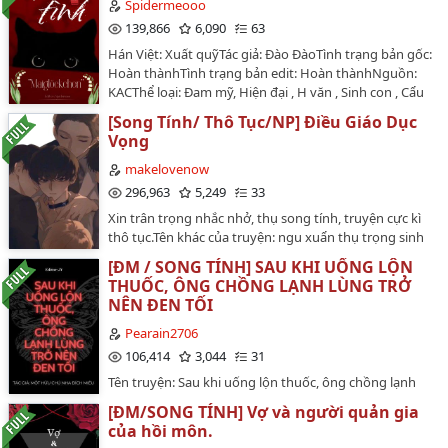
năng lực của bản thân, thành công ôm được mỹ nhân
Spidermeooo
bị những con sói hung dữ nhân danh việc canh gác,
về.Sau khi kết hôn, Chu Sùng không dám làm gì với
139,866
6,090
63
dùng quy đầu liên tục chà xát lên âm hộ mỏng manh,
bông hoa cao lãnh này, vì sợ quấy nhiễu đến giấc ngủ
khiến cơ thể non nớt của cậu bị chơi đùa đến trở nên
Hán Việt: Xuất quỹTác giả: Đào ĐàoTình trạng bản gốc:
của Hạ Thư Kiều, thậm chí còn cam tâm tình nguyện
chín muồi và quyến rũ. _____Điều giáo âm đế và âm hộ,
Hoàn thànhTình trạng bản edit: Hoàn thànhNguồn:
chia phòng ngủ. Ở trong lòng Chu Sùng, có thể cùng
có song long, có ngậm tinh, có sử dụng đạo cụ, có dị
KACThể loại: Đam mỹ, Hiện đại , H văn , Sinh con , Cẩu
Hạ Thư Kiều kết hôn đã là phúc phận ba đời, sao anh
năng, tiểu tiện, cung giao, đi dây, v.v.Không sinh
huyết , ABO, Đổi công, HE, phi song khiếtNhân vật
dám đòi hỏi thêm.Nhưng không ngờ biến cố xảy ra,
[Song Tính/ Thô Tục/NP] Điều Giáo Dục
con._____chỉ có H thôi (ง ͠ ͠° ل͜ °)ง có lỗi khó hiểu hay
chính: Hạ Lâm Xuyên x Thẩm Niệm (Bộ đội đặc chủng
anh lại bị chính đoá hoa ấy đè ra đụ.…
Vọng
thiếu chữ, cụt lủn thì nhắc mình để mình sửa (◍•ᴗ•◍)
đã xuất ngũ, trung khuyển con lai Alpha công x Bác sĩ
❤…
lạnh lùng, xa cách Omega thụ)Hai nhân vật chính
makelovenow
không phải người hoàn hảo 100%, tình tiết truyện cực
296,963
5,249
33
kỳ máu chó.Công thụ không phải lần đầu, về sau có
Xin trân trọng nhắc nhở, thụ song tính, truyện cực kì
tình tiết sinh con."Vợ anh đã phá vỡ gia đình em.
thô tục.Tên khác của truyện: ngu xuẩn thụ trọng sinh
Nhưng nếu không có chuyện đó, anh sẽ chẳng bao giờ
rồi. Vì vậy đừng hi vọng thụ thông minh.(tên theo món
gặp được em."…
[ĐM / SONG TÍNH] SAU KHI UỐNG LỘN
ăn: thịt trộn kim)...Cố Yêu là vai ác, kiếp trước vì làm ác
THUỐC, ÔNG CHỒNG LẠNH LÙNG TRỞ
có cái kết vô cùng thảm hại, vì vậy trọng sinh lần nữa
NÊN ĐEN TỐI
thề muốn thay đổi tất cả.Tuy nhiên ngu xuẩn vai ác
không muốn làm vai ác nữa thì sẽ trở nên như thế
Pearain2706
nào?Chẳng khác nào một con nhím tự nhổ hết gai
106,414
3,044
31
nhọn của mình, lộ ra một cái bụng mềm trắng mời sói
Tên truyện: Sau khi uống lộn thuốc, ông chồng lạnh
xơi.Những con sói lột xuống lớp ngụy trang, móng tay
lùng trở nên đen tốiTên gốc: Uống lộn thuốc sau cao
dài nhọn vươn đến con mồi mềm mại.Một câu tóm tắt:
[ĐM/SONG TÍNH] Vợ và người quản gia
lãnh lão công thế nhưng thành lão sáp phêTác giả: Một
mỹ nhân ngu ngốc bị công ngược tới hắc hóa, công tự
của hồi môn.
Hữu Chú Nha Đích MiêuThể loại: Đam mỹ, Hiện đại , HE
cho là thông minh ngược thụ hắc hóa sau đó hối hận