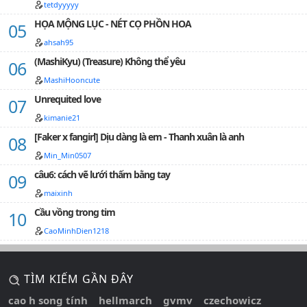
tetdyyyyy
HỌA MỘNG LỤC - NÉT CỌ PHỒN HOA
ahsah95
(MashiKyu) (Treasure) Không thể yêu
MashiHooncute
Unrequited love
kimanie21
[Faker x fangirl] Dịu dàng là em - Thanh xuân là anh
Min_Min0507
câu6: cách vẽ lưới thấm bằng tay
maixinh
Cầu vồng trong tim
CaoMinhDien1218
TÌM KIẾM GẦN ĐÂY
cao h song tính
hellmarch
gvmv
czechowicz