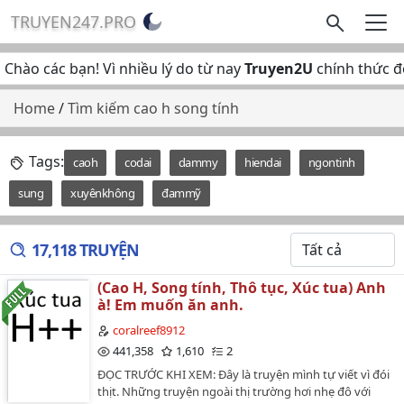
TRUYEN247.PRO
Chào các bạn! Vì nhiều lý do từ nay
Truyen2U
chính thức đổ
Home
/
Tìm kiếm cao h song tính
Tags:
caoh
codai
dammy
hiendai
ngontinh
sung
xuyênkhông
đammỹ
17,118 TRUYỆN
(Cao H, Song tính, Thô tục, Xúc tua) Anh
à! Em muốn ăn anh.
coralreef8912
441,358
1,610
2
ĐỌC TRƯỚC KHI XEM: Đây là truyện mình tự viết vì đói
thịt. Những truyện ngoài thị trường hơi nhẹ đô với