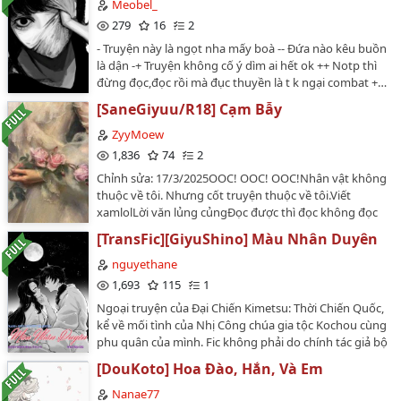
chung của cả hai, họ dường như có chút...thay đổi?
Meobel_
⚠️Waring: OOC⚠️Ai không thích vui lòng click backEdit
279
16
2
(23/10/2025): Truyện viết từ thời KnY mới nổi, tức 2-3
- Truyện này là ngọt nha mấy boà -- Đứa nào kêu buồn
năm trước. Văn chương tui lúc này ko được ổn lắm,
là dận -+ Truyện không cố ý dìm ai hết ok ++ Notp thì
ngữ pháp rồi dấu câu đánh sai tùm lum. Tui chưa có
đừng đọc,đọc rồi mà đục thuyền là t k ngại combat +…
thời gian sửa, nhưng rất cảm kích các bạn đọc iu đã
ghé vào bình chọn và ủng hộ truyện 🥺 Khi nào có thời
[SaneGiyuu/R18] Cạm Bẫy
gian tui sẽ edit lại truyện ạ. Cảm ơn sự ủng hộ của mọi
ZyyMoew
người!!…
1,836
74
2
Chỉnh sửa: 17/3/2025OOC! OOC! OOC!Nhân vật không
thuộc về tôi. Nhưng cốt truyện thuộc về tôi.Viết
xamlolLời văn lủng củngĐọc được thì đọc không đọc
đc thì đọc…
[TransFic][GiyuShino] Màu Nhân Duyên
nguyethane
1,693
115
1
Ngoại truyện của Đại Chiến Kimetsu: Thời Chiến Quốc,
kể về mối tình của Nhị Công chúa gia tộc Kochou cùng
phu quân của mình. Fic không phải do chính tác giả bộ
doujinshi viết, nhưng được chính artist vẽ minh họa
[DouKoto] Hoa Đào, Hắn, Và Em
đó. Ai chưa đọc chính truyện có thể qua FB Nguyệt Hạ
(Shui) của mình để đọc nhé.Writer: 慧 (Kei)Artist minh
Nanae77