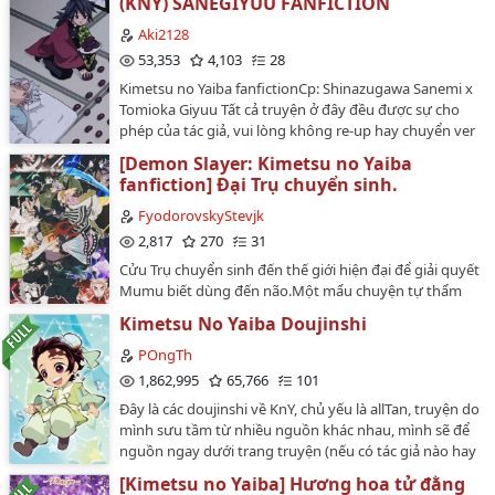
(KNY) SANEGIYUU FANFICTION
không nhận ra một vấn đề nghiêm trọng...Warning:
OOC, R18, YAOI,...Oneshot fictionFic này không theo
Aki2128
mạch truyện chính (tức không theo cốt truyện của bộ
53,353
4,103
28
truyện Kimetsu No Yaiba).Có yếu tố R18 nên cân nhắc
Kimetsu no Yaiba fanfictionCp: Shinazugawa Sanemi x
trước khi đọc.…
Tomioka Giyuu Tất cả truyện ở đây đều được sự cho
phép của tác giả, vui lòng không re-up hay chuyển ver
dưới bất kì hình thức nào.Editor tiếng Trung chữ biết
[Demon Slayer: Kimetsu no Yaiba
chữ không nên không thể đảm bảo chính xác 100%,
fanfiction] Đại Trụ chuyển sinh.
rất mong được mọi người góp ý thêm.Cảm ơn mọi
người đã ủng hộ.°˖✧◝(⁰▿⁰)◜✧˖°°˖✧◝(⁰▿⁰)◜✧˖°
FyodorovskyStevjk
°˖✧◝(⁰▿⁰)◜✧˖°P/s: OTP của tui chưa chắc là OTP của mọi
2,817
270
31
người nên hãy xem kĩ tag cp trước khi đọc nha. Thân!…
Cửu Trụ chuyển sinh đến thế giới hiện đại để giải quyết
Mumu biết dùng đến não.Một mẩu chuyện tự thẩm
xàm xí của một người bất mãn với cốt truyện gốc, nên
Kimetsu No Yaiba Doujinshi
cân nhắc kỹ trước khi đọc.🙂…
POngTh
1,862,995
65,766
101
Đây là các doujinshi về KnY, chủ yếu là allTan, truyện do
mình sưu tầm từ nhiều nguồn khác nhau, mình sẽ để
nguồn ngay dưới trang truyện (nếu có tác giả nào hay
chủ page không đồng ý mình đăng thì mình sẽ xóa
[Kimetsu no Yaiba] Hương hoa tử đằng
truyện.) Đây là lần đầu mình đăng truyện, có gì mong