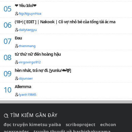
❤ Yêu Idol❤
NgcNguynHoa
(18+) [ EDIT ] | Nakook | Cô vợ nhỏ bé của tổng tài ác ma
dailytaegyu
Đau
thienmang
từ thứ nữ đến hoàng hậu
virgovirgo912
hèn nhát, trả nợ đi. [yunlu/☁️🦌]
sbjunswr
Allemma
lyanh19845
TÌM KIẾM GẦN ĐÂY
đọc truyện kimetsu yaiba
scriboproject
echcon
acexreader
truyền thuyết về hachishakusama