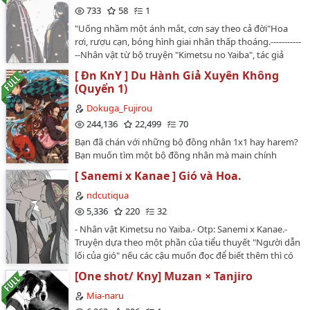
họa: そらいろTrans + Edit: Nguyệt Hạ (Shui)Tình trạng:
733
58
1
Đã hoànBản dịch phi thương mại và chưa có sự cho
"Uống nhầm một ánh mắt, cơn say theo cả đời"Hoa
phép của writter hay artist, vui lòng KHÔNG mang đi
rơi, rượu cạn, bóng hình giai nhân thấp thoáng.-----------
nơi khác.Đăng tải duy nhất tại Wattpad Nguyệt Hạ
--Nhân vật từ bộ truyện "Kimetsu no Yaiba", tác giả
(Shui).…
Koyoharu Goutoge.Mọi nhân vật không thuộc quyền
[ Đn KnY ] Du Hành Giả Xuyên Không
sở hữu của tôi, nhưng ở đây, trong trí tưởng tượng
(Quyển 1)
này, họ sẽ tạm thời thuộc về tôi, về câu chuyện này.-----
---------Đây là fanfic, truyện được viết ra hoàn toàn từ trí
Dokuga_Fujirou
tưởng tượng của người viết, không hề liên quan đến
244,136
22,499
70
tác phẩm gốc.Oneshot 13k chữ, độc giả thân yêu cứ
Bạn đã chán với những bộ đồng nhân 1x1 hay harem?
đọc từ từ.-------Mong rằng bạn sẽ vui khi đọc câu
Bạn muốn tìm một bộ đồng nhân mà main chính
chuyện của tôi.Gửi đến bạn thật nhiều tình yêu!…
không yêu ai? Muốn đọc một bộ đồng nhân phiêu
[ Sanemi x Kanae ] Gió và Hoa.
lưu? Hãy đọc bộ đồng nhân này đi vì nó đáp ứng với
các điều kiện trên.
ndcutiqua
___________________________________________ Kime là
5,336
220
32
một cô gái tuổi 14, mồ côi từ nhỏ và hoàn toàn không
- Nhân vật Kimetsu no Yaiba.- Otp: Sanemi x Kanae.-
có họ. Trên đường đi học về, cô nhặt được một cuốn
Truyện dựa theo một phần của tiểu thuyết "Người dẫn
sổ. Đột nhiên trong giấc mơ, một giọng nói trong trẻo
lối của gió" nếu các cậu muốn đọc để biết thêm thì có
vang lên nói rằng cô có thể xuyên không vào mọi
thể mua tiếu thuyết "Người dẫn lối của gió" hoặc đọc
anime cô chọn. Cuối cùng, Kime chọn Kimetsu no Yaiba
[One shot/ Kny] Muzan × Tanjiro
trên app TYT. Tiểu thuyết này viết về SaneKana là chủ
là điểm đến đầu tiên cùng với Miu ( tên của cuốn sách
yếu. Tiểu thuyết viết dành cho mấy bạn yêu thích otp
Mia-naru
mà cô đặt). Cuộc phiêu lưu bắt đầu từ
này.- Tác phẩm chủ yếu viết về SaneKana dựa theo bối