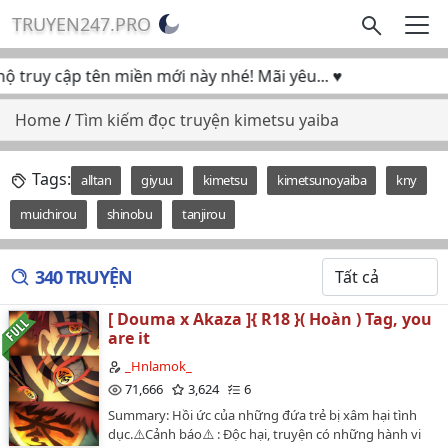
TRUYEN247.PRO
ruy cập tên miền mới này nhé! Mãi yêu... ♥
Home
/
Tìm kiếm đọc truyện kimetsu yaiba
Tags:
alltan
giyuu
kimetsu
kimetsunoyaiba
kny
muichirou
shinobu
tanjirou
340 TRUYỆN
[ Douma x Akaza ]{ R18 }( Hoàn ) Tag, you
are it
_Hnlamok_
71,666
3,624
6
Summary: Hồi ức của những đứa trẻ bị xâm hại tình
dục.⚠️Cảnh báo⚠️ : Độc hại, truyện có những hành vi