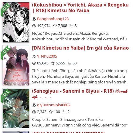
không đúng mực, truyện không cổ xúy cho bất kì
(Kokushibou × Yoriichi, Akaza × Rengoku
hành động hay suy nghĩ mà chỉ mang tính chất phản
| R18) Kimetsu No Yaiba
ánh. Không làm theo dưới mọi hình thức.Cre pic :
Anime Kimetsu no Yaiba 2.3.5.2021 - 13.5.2021Author:
Banghanbang123
@_Hnlamok_…
192,974
7,308
8
Note: 18+, yaoi.Characters: Akaza, Rengoku,
Kokushibou, Yoriichi.Truyện chỉ đăng tại Wattpad, nếu
bạn đọc ở web khác vui lòng quay lại Wattpad để ủng
[ĐN Kimetsu no Yaiba] Em gái của Kanao
hộ tác giả.Vì đam mê couple hiếm nên viết để thẩm du
tinh thần, thế thôi.Start: 4/10/2019.End: Đã tạm ngừng.
Y_Nhu2005
…
89,645
5,555
53
Thể loại:- Hành động, siêu nhiênNhân vật chính trong
truyện:- Nichihara Saya, em gái của Kanao- Nichihara
Saya là 1 mangaka thất nghiệp, sáng tác truyện tranh
manga không được suôn sẻ. Một ngày vì cứu 1 bé gái
(Sanegiyuu - Sanemi x Giyuu - R18) ℬ𝓇ℯ𝒶𝓀
nên cô bị xe đâm chết. Nào ai ngờ rằng cô xuyên vào
𝓊𝓅 ．．．
bộ anime Kimetsu no Yaiba và là em gái của KanaoLưu
ý: Nhân vật sẽ không bị OOC hoàn toàn. Tính cách
giyuutomioka0802
nhân vật gốc sẽ được diễn tả một cách tối đaNếu
2,343
100
2
truyện không hay thì đừng ném đá ném gạch…
Couple: Sanemi Shinazugawa x Tomioka
GiyuuSummary: Vì tính chất công việc, Sanemi đã "bơ"
người yêu mình trong một khoảng thời gian dài. Anh