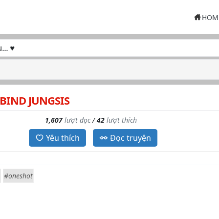
HOM
♥
BIND JUNGSIS
1,607
lượt đọc
/
42
lượt thích
Yêu thích
Đọc truyện
#oneshot