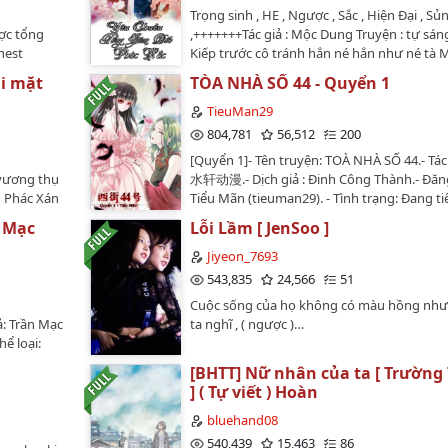
Trọng sinh , HE , Ngược , Sắc , Hiện Đại , Sủ
ợc tổng
,+++++++Tác giả : Mộc Dung Truyện : tự sán
hest
Kiếp trước cô tránh hắn né hắn như né tà 
hắn dùng mọi thủ đoạn từ cưỡng chế đến 
ài mặt
TÒA NHÀ SỐ 44 - Quyển 1
thương nhưng không yêu vẫn là không yêu
biết hắn vì hắn là anh trai của bạn thân , đ
TieuMan29
chơi là sợi tơ định mệnh liền được gắn kết.C
804,781
56,512
200
hận liền phát ngôn " nếu anh đụng vào tôi 
[Quyển 1]- Tên truyện: TOÀ NHÀ SỐ 44.- Tác
tôi liền tự vẫn ". Hắn vì vừa yêu vừa hận cô
 vương thụ
水轩动漫.- Dịch giả : Đinh Công Thành.- Đăng 
buông tha cho cô và biến mất không dấu v
g Phác Xán
Tiểu Mãn (tieuman29). - Tình trạng: Đang ti
như cô mong muốn .Đến khi cô có được tự
coi. Trong
hành.- Nội dung: Những câu chuyện về tòa
tưởng chừng là vui mừng nhưng không ng
 Mạc
Lỗi Lầm [ JenSoo ]
 xuống đất
44 đầy bí ẩn... :3…
điều tồi tệ nhất mà cô đã từng quyết định .
 thì con
Jiyeon_7693
hắn , nhưng chẳng biết kiếm đâu , đến tột 
Fic edit đầu
543,835
24,566
51
mới biết mình sau hoàn toàn . Đến bên bãi 
p dưới mọi
lần đầu cô bị hắn làm cho mê loạn , đứng tr
Cuộc sống của họ không có màu hồng như
đường nhìn xuống bãi biển nhớ lại những
ả: Trần Mạc
ta nghĩ , ( ngược )…
thời gian hắn vì cô mà bắt nạt đe dọa và t
ể loại:
yêu . Trong dòng suy nghĩ giữa con đường 
i này do
[BHTT] Nữ nhân của ta [ Trường
tải lao đến . Và kết thúc sinh mạng của cô t
ó nhẹ
] ( Tự viết ) Hoàn
hơi thở cuối cùng nơi bờ môi đầy máu tươi
 thành Số
cô nhấp nháy 2 chữ " Thế Thiên " . Ông trời
 Có tổng
bluehand08
cho người sửa sai ! Lúc cô tỉnh lại mới biết
i đa 200
540,439
15,463
86