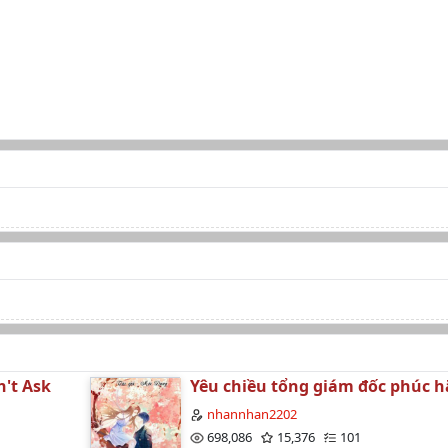
n't Ask
Yêu chiều tổng giám đốc phúc hắ
nhannhan2202
698,086
15,376
101