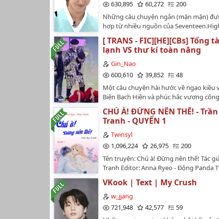
630,895
60,272
200
Những câu chuyện ngắn (mặn mặn) đư
hợp từ nhiều nguồn của Seventeen.Hig
ranking: #5 on humor…
[ TRANS - FIC][HE][CBs] Tổng t
lạnh VS thư kí toàn năng
Gin_Nao
600,610
39,852
48
Một câu chuyện hài hước về ngạo kiều
Biện Bạch Hiền và phúc hắc vương côn
Liệt. Ừm... có vài cảnh H nhẹ nhàng, dễ 
CHÚ À! ĐỪNG NÊN THẾ! - Trần
thời gian đọc fic, nếu bn có ngã từ ghế
Tranh - QUYỂN 1
hay ném máy tính/ điện thoại xuống đất
này hoàn toàn không chịu trách nhiệm. 
Twinsyl
tay, mong mn ủng hộ <3Không sao ché
1,096,224
26,975
200
hình thức. Iu #Gin…
Tên truyện: Chú à! Đừng nên thế! Tác gi
Tranh Editor: Anna Ryeo - Động Panda Th
Ngôn tình hiện đại, ngược, sủng, H+ (cá
VKook | Text | My Crush
bạn thêm mắm muối cho đặc sắc, chứ n
nhàng lắm) HE, 1v1 Tình trạng: đã hoàn
w_jjang
chương: 772 (Chính văn + Ngoại truyên)
721,948
42,577
59
cộng 4 quyển, do mỗi quyển chỉ đăng tố