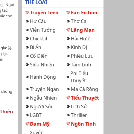
THỂ LOẠI
ng , Ngọt
g tác
Truyện Teen
Fan Fiction
Mặc cho
Hư Cấu
Thơ Ca
yêu
 . Quen
Viễn Tưởng
Lãng Mạn
ến nhà
ChickLit
Hài Hước
hỉ vì cô
một lần
Bí Ẩn
Kinh Dị
 giả: 笑
 nên đã
lại:
Cổ Điển
Phiêu Lưu
ết theo
ến
 do
Siêu Nhiên
Tâm Linh
 nhà số
ờ nó là
 Đi kiếm
Phi Tiểu
Hành Động
cùng cô
Thuyết
biển nơi
Truyện Ngắn
Ma Cà Rồng
ên lề
 chúng
 khoảng
Ngẫu Nhiên
Tiểu Thuyết
hương
Người Sói
Lịch Sử
chiếc xe
 Thiên
ừ đây ,
LGBT
Thriller
 đó của
Đam Mỹ
Ngôn Tình
 luôn
 mình
Xuyên