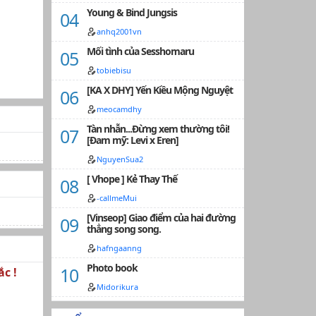
Young & Bind Jungsis
anhq2001vn
Mối tình của Sesshomaru
tobiebisu
[KA X DHY] Yến Kiều Mộng Nguyệt
meocamdhy
Tàn nhẫn...Đừng xem thường tôi!
[Đam mỹ: Levi x Eren]
NguyenSua2
[ Vhope ] Kẻ Thay Thế
-callmeMui
[Vinseop] Giao điểm của hai đường
thẳng song song.
hafngaanng
Photo book
c !
Midorikura