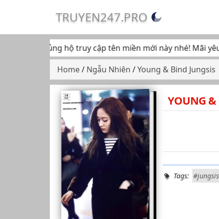
TRUYEN247.PRO
 tiếp tục ủng hộ truy cập tên miền mới này nhé! Mãi yêu... 
Home
/
Ngẫu Nhiên
/
Young & Bind Jungsis
YOUNG & 
Tags:
#jungsis