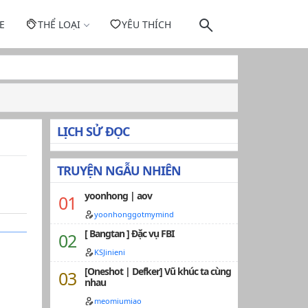
E
THỂ LOẠI
YÊU THÍCH
LỊCH SỬ ĐỌC
TRUYỆN NGẪU NHIÊN
yoonhong | aov
yoonhonggotmymind
[ Bangtan ] Đặc vụ FBI
KSJinieni
[Oneshot | Defker] Vũ khúc ta cùng
nhau
meomiumiao