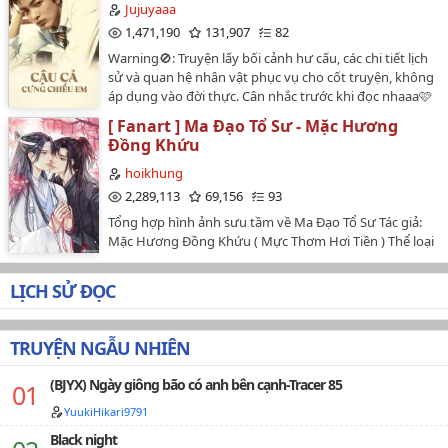
Jujuyaaa
1,471,190
131,907
82
Warning🚫: Truyện lấy bối cảnh hư cấu, các chi tiết lịch
sử và quan hệ nhân vật phục vụ cho cốt truyện, không
áp dụng vào đời thực. Cân nhắc trước khi đọc nhaaa🩷
🩷…
[ Fanart ] Ma Đạo Tổ Sư - Mặc Hương
Đồng Khứu
hoikhung
2,289,113
69,156
93
Tổng hợp hình ảnh sưu tầm về Ma Đạo Tổ Sư Tác giả:
Mặc Hương Đồng Khứu ( Mực Thơm Hơi Tiền ) Thể loại
: Đam mỹ, cổ đại, trọng sinh, tu tiên, huyền nhuyễn,
1x1, HE Nhân vật : Lam Vong Cơ ♡ Ngụy Vô Tiện, băng
LỊCH SỬ ĐỌC
lãnh muộn tao Công x tà mị lưu manh thụ Ngoài ra
còn có vô vàn cpl fanship ╭(╯ε╰)╮ ╭(╯ε╰)╮ ~ Anh công
muộn tao nguyện chờ vợ 13 năm, xử nam chân chính
TRUYỆN NGẪU NHIÊN
nhưng lần đầu xxx vẫn vô sự tự thông đánh dã chiến
vắt khô thụ. Câu nói để đời : - " Ta muốn mang một
(BJYX) Ngày giông bão có anh bên cạnh-Tracer 85
người về, mang về ... giấu đi". " Mỗi ngày chính là mỗi
ngày " ( tần suất xxx ) ~ Bạn thụ lưu manh vô sỉ, dùng
YuukiHikari9791
bãi tha ma làm nhà khiến người người khiếp sợ .
Black night