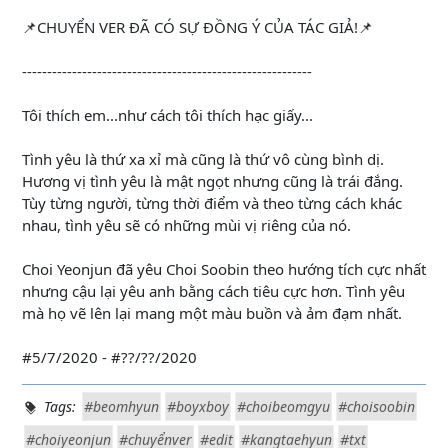
📌CHUYỂN VER ĐÃ CÓ SỰ ĐỒNG Ý CỦA TÁC GIẢ!📌
----------------------------------------------------------
Tôi thích em...như cách tôi thích hạc giấy...
Tình yêu là thứ xa xỉ mà cũng là thứ vô cùng bình dị.
Hương vị tình yêu là mật ngọt nhưng cũng là trái đắng.
Tùy từng người, từng thời điểm và theo từng cách khác
nhau, tình yêu sẽ có những mùi vị riêng của nó.
Choi Yeonjun đã yêu Choi Soobin theo hướng tích cực nhất
nhưng cậu lại yêu anh bằng cách tiêu cực hơn. Tình yêu
mà họ vẽ lên lại mang một màu buồn và ảm đạm nhất.
#5/7/2020 - #??/??/2020
Tags:
#beomhyun
#boyxboy
#choibeomgyu
#choisoobin
#choiyeonjun
#chuyểnver
#edit
#kangtaehyun
#txt