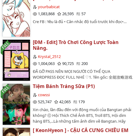
thật ra đây mới chính là đời người."❗Tuyệt đối không
mang đi đâu khác khi chưa có sự đồng ý của tác giả.…
yourbabicat
1,083,868
26,595
57
Cre FB : Yêu là đủ • Cân nhắc độ tuổi trước khi đọc•…
[ĐM - Edit] Trò Chơi Công Lược Toàn
Năng.
Krystal_2512
1,004,063
90,725
200
ĐÃ GỠ PASS NÊN MỌI NGƯỜI CÓ THỂ QUA
WORDPRESS ĐỌC FULL NHÉ ♡1. Tên gốc: 全能攻略游戏
Hán Việt: Toàn năng công lược trò chơi [ Xuyên Nhanh
Tiệm Bánh Tráng Sữa (P1)
]2. Tác giả: Công Tử Như Lan - 公子如兰3. Thể loại: Đam
Mỹ, Xuyên, HE đến chếc, Hài, 1v1, Hiện đại . . .4. Tình
cowssi
trạng bản gốc: Hoàn (225 chương chính văn + 3 ngoại
525,747
42,065
179
truyện).5. Tiến độ bản edit: Hoàn (26/7/2022 -
Xin chào, lần đầu đến với động muối của Bangtan phải
25/8/2023).6. Edit & Beta: Krystal.7. Nguồn: Tấn
không? ⓒ Hội Thích Chế Ảnh BTS, Troll BTS, Hội dìm
Giang.★ Truyện được đăng trên Wattpad này và trang
hàng BTS,...Là những tấm ảnh dìm về Bangtan. Hãy
Wordpress chính chủ:
chuẩn bị tinh thần trước khi đọc :v…
https://krystaliaa.wordpress.com/category/on-
[ KeonHyeon ] - CẬU CẢ CƯNG CHIỀU EM
going/dm-edit-tro-choi-cong-luoc-toan-nang/…