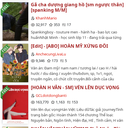
vào lưới spanking bởi một cô bạn nhỏ tuổi hơn, và
Gã cha dượng giang hồ [sm ngược thân]
phải trải qua những tháng ngày bị hành hạ (cũng có
[spanking M/M]
sướng, nhưng càng về sau thì càng đau) bởi cô 'em gái'
ác ma này. Truyện có yếu tố spanking khá nặng, cân
KhanhMario
nhắc trước khi đọc. Ảnh bìa chỉ mang tính chất minh
32,917
353
17
họa và làm đẹp, không phản ánh đúng nhân vật trong
Spankingboy - touture men - hành hạ - bạo lực cao
truyện.Tranh của "神楽優人", hãy lên pixiv ủng hộ tác
huấnNhật Minh - học sinh lớp 11 - đang trải qua từng
giả nhé, cũng có nhiều tranh sp lắm…
ngày địa ngục như trong doanh trại. Cậu sống cùng
[Edit] - [ABO] HOÀN MỸ XỨNG ĐÔI
ông Hùng - cha dượng, một tên "giang hồ số má" nói
một là một, hai là ăn đòn. Lão Hùng cực kì thích hành
AnchecungLivaLu
hạ và luôn tìm cớ đánh đập, sỉ nhục Minh.…
9,346
173
5
Văn án: Đam mỹ/ nam nam / tương lai / cao H / hài
hước / dịu dàng / xuyên thưbdsm, sp, 1v1, ngọt,
truyện ngắn, có chút cốt truyện.Bối cảnh của câu
chuyện là giữa các vì sao trong tương lai, cốt truyện
[HOÀN H VĂN - SM] VÉN LÊN DỤC VỌNG
viết về tình tiết trước khi xuyên sách thụ là người
trong giới giải trí, làm cho một bá đạo tổng giám đốc
GCLdotdongbanti
đệ nhất ngành giải trí. Đây là lần đầu tiên tôi thử sức
163,770
1,163
153
với phong cách văn chương ngọt ngào, tôi hy vọng tất
Vén lên dục vọngHán Việt: Liêu dũTác giả: JourneyTình
cả các độc giả sẽ thích nó.CP: Trung khuyển sĩ quan với
trạng bản gốc: Hoàn thành 154 chương Thể loại:
vẻ ngoài lạnh lùng Alpha và trước đó là • đại minh tinh
Nguyên bản, Ngôn tình, Hiện đại, HE , Tình cảm, H văn
nổi tiếng • sau là tổng giám đốc lười nhác Omega Về
, Ngọt sủng, Niên thượng SM , Đô thị tình duyên, Trâu
truyện sẽ có tổng cộng 3 chương và 2 ngoại truyện.