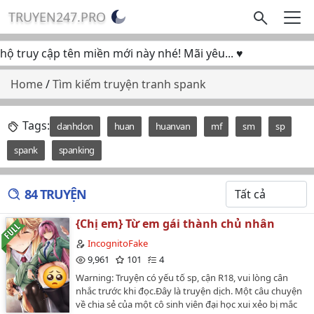
TRUYEN247.PRO
truy cập tên miền mới này nhé! Mãi yêu... ♥
Home
/
Tìm kiếm truyện tranh spank
Tags:
danhdon
huan
huanvan
mf
sm
sp
spank
spanking
84 TRUYỆN
{Chị em} Từ em gái thành chủ nhân
IncognitoFake
9,961
101
4
Warning: Truyện có yếu tố sp, cận R18, vui lòng cân
nhắc trước khi đọc.Đây là truyện dịch. Một câu chuyện
về chia sẻ của một cô sinh viên đại học xui xẻo bị mắc