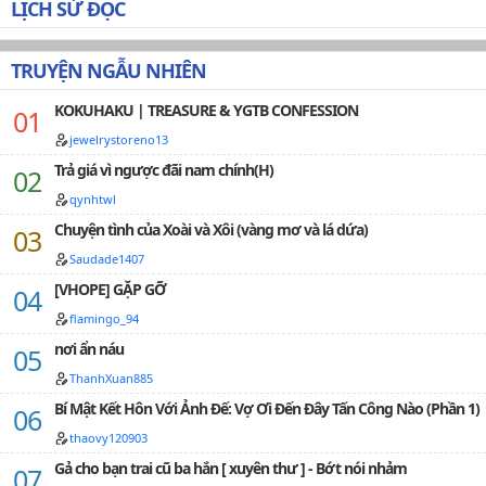
LỊCH SỬ ĐỌC
TRUYỆN NGẪU NHIÊN
KOKUHAKU | TREASURE & YGTB CONFESSION
jewelrystoreno13
Trả giá vì ngược đãi nam chính(H)
qynhtwl
Chuyện tình của Xoài và Xôi (vàng mơ và lá dứa)
Saudade1407
[VHOPE] GẶP GỠ
flamingo_94
nơi ẩn náu
ThanhXuan885
Bí Mật Kết Hôn Với Ảnh Đế: Vợ Ơi Đến Đây Tấn Công Nào (Phần 1)
thaovy120903
Gả cho bạn trai cũ ba hắn [ xuyên thư ] - Bớt nói nhảm