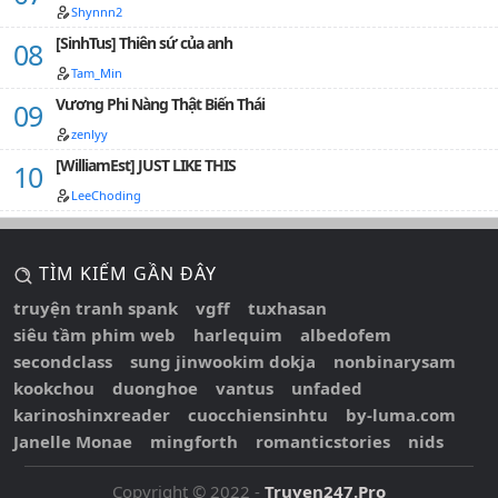
Shynnn2
[SinhTus] Thiên sứ của anh
Tam_Min
Vương Phi Nàng Thật Biến Thái
zenlyy
[WilliamEst] JUST LIKE THIS
LeeChoding
TÌM KIẾM GẦN ĐÂY
truyện tranh spank
vgff
tuxhasan
siêu tầm phim web
harlequim
albedofem
secondclass
sung jinwookim dokja
nonbinarysam
kookchou
duonghoe
vantus
unfaded
karinoshinxreader
cuocchiensinhtu
by-luma.com
Janelle Monae
mingforth
romanticstories
nids
Copyright © 2022 -
Truyen247.Pro