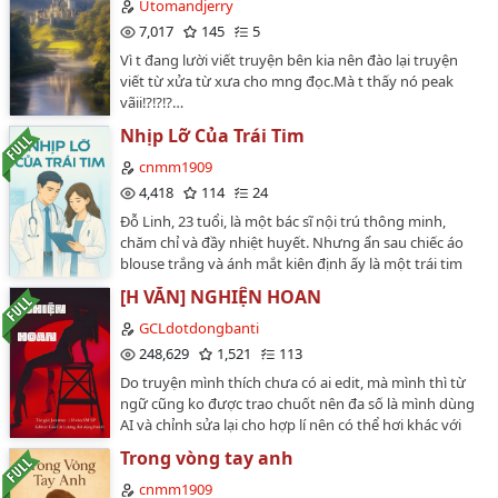
mình, và mình cũng chưa có trải nghiệm thực tế về sp
Utomandjerry
mấy nên nếu có tình tiết nào không hợp lý hoặc chưa
7,017
145
5
phù hợp thì các bạn góp ý giúp nhé. Truyện được đăng
Vì t đang lười viết truyện bên kia nên đào lại truyện
độc quyền trên ứng dụng wattpad, không thực hiện
viết từ xửa từ xưa cho mng đọc.Mà t thấy nó peak
chia sẻ trên các trang web khác.…
vãii⁉️⁉️⁉️…
Nhịp Lỡ Của Trái Tim
cnmm1909
4,418
114
24
Đỗ Linh, 23 tuổi, là một bác sĩ nội trú thông minh,
chăm chỉ và đầy nhiệt huyết. Nhưng ẩn sau chiếc áo
blouse trắng và ánh mắt kiên định ấy là một trái tim
khiếm khuyết - bệnh tim bẩm sinh, cùng một thói
[H VĂN] NGHIỆN HOAN
quen nguy hiểm: luôn gồng mình vượt quá giới hạn, vì
sợ bị coi là yếu đuối. Cô không cho phép bản thân nghỉ
GCLdotdongbanti
ngơi. Không cho phép mình phạm lỗi. Và càng không
248,629
1,521
113
cho phép ai nhìn thấy sự mong manh mà cô luôn cố
Do truyện mình thích chưa có ai edit, mà mình thì từ
giấu đi.Bác sĩ Lê Minh Duy, 35 tuổi, trưởng khoa tim
ngữ cũng ko được trao chuốt nên đa số là mình dùng
mạch, là người đầu tiên không làm ngơ trước điều đó.
AI và chỉnh sửa lại cho hợp lí nên có thể hơi khác với
Anh không dịu dàng. Cũng không nhẹ tay khi Linh tự ý
bản gốc Hoan ngênh mọi người tới đọc . Nếu có sai sót
hành động, giấu bệnh, hay vượt ranh giới an toàn.
Trong vòng tay anh
mong mọi người góp ý nhẹ nhàng,đừng nặng nề quá
Trong mỗi lần phạt nghiêm khắc - từ viết kiểm điểm, la
mình bị tổn thương 🥹Vài chương đầu là nội dung , có
cnmm1909
rầy, cấm tham gia ca mổ, đình chỉ nội trú tạm thời, cho