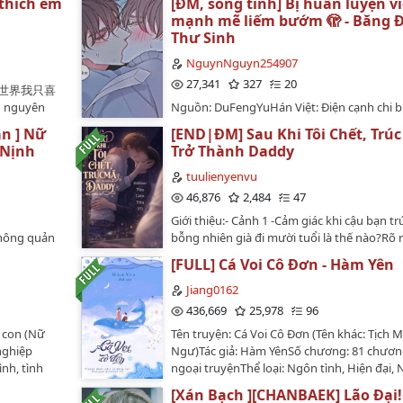
 thích em
[ĐM, song tính] Bị huấn luyện v
ad thôi,
mười năm, cuối cùng cũng đợi được người.
mạnh mẽ liếm bướm 🫣 - Băng 
mấy chương
xảy ra biến cố, bằng năng lực của bản thân
Thư Sinh
dở thật sự
công ôm được mỹ nhân về.Sau khi kết hôn
 lời văn
Sùng không dám làm gì với bông hoa cao l
NguynNguyn254907
đã sửa đi
vì sợ quấy nhiễu đến giấc ngủ của Hạ Thư K
27,341
327
20
𝒉 𝒆𝒎 [全世界我只喜
 tình
thậm chí còn cam tâm tình nguyện chia p
h nguyên
Nguồn: DuFengYuHán Việt: Điện cạnh chi bị
g xuyên
ngủ. Ở trong lòng Chu Sùng, có thể cùng 
ch:
luyện cường thế thiểm phêTác giả: Băng Đ
a!Cảm ơn
Kiều kết hôn đã là phúc phận ba đời, sao 
àn ] Nữ
[END|ĐM] Sau Khi Tôi Chết, Trú
 chương: 97
Thư SinhTình trạng: Hoàn thànhNguyên sa
đòi hỏi thêm.Nhưng không ngờ biến cố xảy
 Nịnh
Trở Thành Daddy
 ngoại)❄️
nam nam / hiện đại / cao H / khôi hài / mỹ 
lại bị chính đoá hoa ấy đè ra đụ.…
 ngào,
/ phúc hắc côngTiêu Dã phúc hắc cao lãnh 
tuulienyenvu
️ Thể loại:
luyện viên công X Cố Lam tinh bột bức th
46,876
2,484
47
ệp giới tinh
rốt cuộc tiến vào chính mình tha thiết ước
Giới thiệu:- Cảnh 1 -Cảm giác khi cậu bạn t
g Đàn❄️ Sói
chiến đội, chính là huấn luyện viên nhưng 
không quản
bỗng nhiên già đi mười tuổi là thế nào?Rõ 
thương❄️
ước hằn bức.Đi cốt truyện ngọt sủng liếm 
hiệm vụ, Úc
ngày hôm trước cả hai còn rủ nhau trốn học
ạn học cũ…
hoa thức liểm bức + các loại đạo cụ dạy dỗ.
[FULL] Cá Voi Cô Đơn - Hàm Yên
cốt truyện
game, vậy mà chỉ chớp mắt một cái, người
Mình chỉ dịch truyện đọc theo sở thích, chư
ông nghe,
ấy đã khoác lên mình bộ âu phục phẳng ph
Jiang0162
cho phép của tg hay người dịch nên nếu có
tại
tề, khuy cổ áo sơ mi cài kín đến nấc cuối cù
436,669
25,978
96
gì mình sẽ xóa truyện ngay…
g Úc Thu
từng cử chỉ hành động, đôi măng sét đính 
a con (Nữ
Tên truyện: Cá Voi Cô Đơn (Tên khác: Tịch M
đối phương
cương lấp lánh rực rỡ đủ khiến người ta ho
nghiệp
Ngư)Tác giả: Hàm YênSố chương: 81 chươn
t cuộc có
mắt.Anh cao hơn Phương Nhiên rất nhiều. 
ình, tình
ngoại truyệnThể loại: Ngôn tình, Hiện đại, 
ối cùng là
đứng trước mặt cậu, ánh mắt anh hơi hạ x
ô, vốn luôn
HE.Editor: Ji Ji (@Jiang0162)Design bìa: Mei
ruyện, oai
mang theo đôi chút cảm giác áp đảo của kẻ
[Xán Bạch ][CHANBAEK] Lão Đại!
vợ, nói rằng
(@0h_Meilynh)*** Yêu cầu tìm bạn trai của