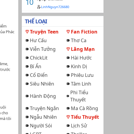
báo
 cần
LinhNguyn726680
nh, mấu
?"- Cảnh
cô vui,
n trúc
THỂ LOẠI
 tìm tới
ười
hiểm
iêu chí
 vậy.
Truyện Teen
Fan Fiction
của Phác
 sống
ương
rung
cười
Hư Cấu
Thơ Ca
ng cỡ
ời còn
ạc Tĩnh
ậu, kéo
Viễn Tưởng
Lãng Mạn
g chỉ
Hỉ:
 mạng bò
ị Phác
 Mình mở
ChickLit
Hài Hước
ộng muốn
m của
-2
lime,
ch Hoắc
ãi chính
Bí Ẩn
Kinh Dị
hể cmt
 trước
nh càng
ho anh
Cổ Điển
Phiêu Lưu
i:"Thật
n -
ên Yên
x1) chiếm
Siêu Nhiên
Tâm Linh
. Trước
Phi Tiểu
. HE.Yêu
Hành Động
Thuyết
o Đại
 🤣Số
uội
Truyện Ngắn
Ma Cà Rồng
ch
ả cho
Ngẫu Nhiên
Tiểu Thuyết
mà tôi
 làm kỷ
Người Sói
Lịch Sử
 lòng