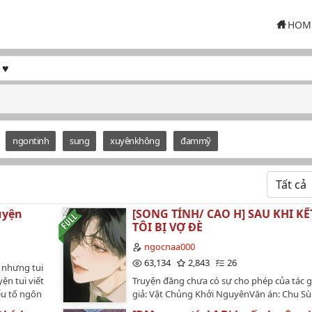
HOM
ngontinh
sung
xuyênkhông
đammỹ
uyện
[SONG TÍNH/ CAO H] SAU KHI K
TÔI BỊ VỢ ĐÈ
ngocnaa000
63,134
2,843
26
 nhưng tui
ện tui viết
Truyện đăng chưa có sự cho phép của tác g
ếu tố ngôn
giả: Vật Chủng Khởi NguyênVăn án: Chu S
ời đọc.
liếm cẩu trung thành nhất của Hạ Thư Kiều