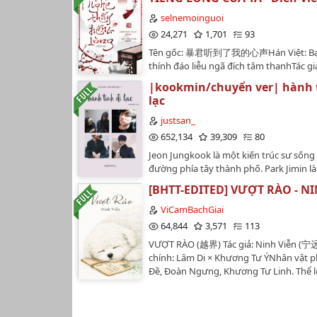
selnemoinguoi
24,271
1,701
93
Tên gốc: 暴君听到了我的心声Hán Việt: Bạ
thính đáo liễu ngã đích tâm thanhTác gi
PhaoThể loại: Nguyên sang, Ngôn tình, C
|kookmin/chuyển ver| hành t
Tình cảm, Xuyên việt, Ngọt văn, Cung đ
lạc
tước, Nhẹ nhàng, 1v1, Góc nhìn nữ chính
Đọc tâm, Cung nữSố chương: 79 chính v
justsan_
ngoại truyệnNguồn raw: Tấn GiangNguồ
652,134
39,309
80
Reine | wikidichEditor: Sel | Team SelBo
Jeon Jungkook là một kiến trúc sư sống
Chéri và đôi giày đỏTruyện edit phi lợi 
đường phía tây thành phố. Park Jimin là
đăng tại WordPress và Wattpad nhà Sel.
vừa chuyển đến nhà đối diện. đây là câ
được sự cho phép của tác giả, vui lòng
[BHTT-EDITED] VƯỢT RÀO - N
năm của hai người./bản chuyển ver đã 
hay chuyển ver!…
phép của tác giả/…
ViCamBachGiai
64,844
3,571
113
VƯỢT RÀO (越界) Tác giả: Ninh Viễn (宁
chính: Lâm Di × Khương Tư ÝNhân vật p
Đề, Đoàn Ngưng, Khương Tư Linh. Thể lo
đại đô thị . Thanh mai trúc mã · Song 
mến · Trưởng thành · Ngọt văn · HEEdit 
Linh2025/10/05.…