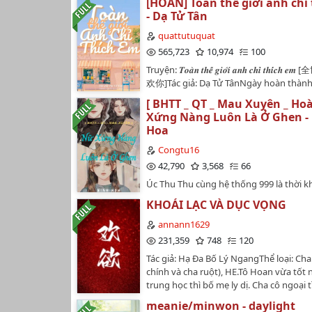
[HOÀN] Toàn thế giới anh chỉ
Truyện tui chỉ đăng duy nhất trên Wattp
- Dạ Tử Tân
nên m.n chú ý nhé.Hôm trước đọc lại 
đầu của truyện, tui thấy mấy đoạn viết 
quattutuquat
:))))), cảm ơn m.n đã chịu khó đọc những
565,723
10,974
100
lủng củng, ố dề của tui. Nên tui sau đó 
Truyện: 𝑻𝒐𝒂̀𝒏 𝒕𝒉𝒆̂́ 𝒈𝒊𝒐̛́𝒊 𝒂𝒏𝒉 𝒄𝒉𝒊̉ 𝒕𝒉𝒊́
một chút để hợp lý hơn, chú ý nội dung,
欢你]Tác giả: Dạ Tử TânNgày hoàn thàn
huống hơn. Tui không ra truyện thườn
tác: 18/06/2020Ngày hoàn thành bản dị
được, nên m.n khi đọc chịu khó chờ nh
[ BHTT _ QT _ Mau Xuyên _ Ho
04/02/2024Edit + Beta: quattutuquat Số
m.n rất nhiều ạ!!!!!!…
Xứng Nàng Luôn Là Ở Ghen -
chương (62 chương chính văn + 35 phiên
Hoa
Một câu giới thiệu vắn tắt: Tái hợp ngọt
gương vỡ lại lành, là duy nhất của nhau❄
Congtu16
Hào môn thế gia, thiên chi kiêu tử, nghi
42,790
3,568
66
anh❄️ CP chính: Tần Hoài Sơ X Thẩm Băn
Úc Thu Thu cùng hệ thống 999 là thời 
xám xấu xa tâm cơ X Thỏ trắng nhỏ dễ 
lý cục tân ra tới hai chỉ tiểu thái kê, vì n
Đôi mối tình đầu, song xử, nam nữ là b
KHOÁI LẠC VÀ DỤC VỌNG
Thu Thu điệu thấp làm nữ chủ, hy vọng 
đừng oai.Nề hà nữ xứng nàng càng kh
annann1629
một hai phải ở nàng trước mặt xoát tồn 
231,359
748
120
cảm.Thẳng đến một ngày nào đó, đươn
Tác giả: Hạ Đa Bố Lý NgangThể loại: Ch
Thu bị nữ xứng ấn ở trên tường thân, 
chính và cha ruột), HE.Tô Hoan vừa tốt 
khẽ cắn nàng vành tai, chất vấn nàng rố
trung học thì bố mẹ ly dị. Cha cô ngoại t
hay không tâm thời điểm.Úc Thu Thu cu
nhân của ông đến tận nhà, còn bà nội c
phản ứng lại đây -- Oai không phải cốt t
meanie/minwon - daylight
thích gây rối, lại ủng hộ việc cha cô đổi 