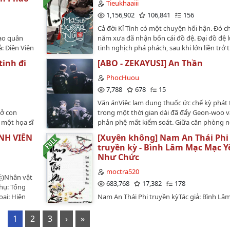
không đem đi chỗ khác…
Tieukhaaiii
1,156,902
106,841
156
Cả đời Kỉ Tình có một chuyện hối hận. Đó ch
o quân
năm xưa đã nhận bốn cái đồ đệ. Đại đồ đệ 
ả: Điền Viên
tinh nghịch phá phách, sau khi lớn liền trở
ổ đại, HE,
Ma quân một tay che trời. Nhị đồ đệ tuy k
inh đi
[ABO - ZEKAYUSI] An Thần
ình hầu
tiền đồ bằng. Nhưng vừa xuống núi liền đã
, Tỷ đệ,
chỉ thập đại môn phái. Một lời không hợp li
PhocHuou
ăn + 13
gia, diệt môn. Tôn xưng là Kiếm Ma. Tam đồ
7,788
678
15
n convert:
tình ôn hòa, dịu dàng. Nhưng lại trở thành
Văn ánViệc lạm dụng thuốc ức chế kỳ phát 
okcover:
công tử nổi danh thiên hạ, khiến bao thiếu 
 ở con
trong một thời gian dài đã đẩy Geon-woo 
nhuận và chỉ
thiếu nữ vô tri vì đó điên cuồng. Mà tiểu đ
 một họa sĩ
phản phệ mất kiểm soát. Giữa căn phòng 
 Vì chưa
thân y thuật cũng là xuất thần nhập hóa. 
u chuyện 10
tràn tin tức tố bạo ngược ngày hôm đó, chỉ
 không reup
tính tình lại cổ quái, kỳ quặc, không thích c
INH VIỄN
[Xuyên không] Nam An Thái Phi
có sự cho
hyeong ở lại chịu đựng tất cả.Khi hiện thực
người, chỉ thích giết người. Danh xưng Tiếu
truyền kỳ - Bình Lâm Mạc Mạc Y
và mọi ranh giới đều không thể vãn hồi, sự
Quân. Có thể nói, một đời anh danh của Kỉ 
Như Chức
hữu bản năng đã biến thành nỗi nghiện ng
cũng đều đã bị đám nghiệt đồ này làm mất 
kín - Min-hyeong giờ đây đã chẳng thể sốn
moctra520
'Tuổi già sức yếu' còn bị gán cho danh xưn
远)Nhân vật
cậu được nữa."Nếu mùi hương của tớ là th
683,768
17,382
178
Cho nên, hôm nay Ma sư y đây liền sẽ xuốn
hụ: Tống
nhất có thể xoa dịu cậu, vậy thì cứ ôm lấy t
đích thân đem đám nghiệt đồ này từng cái 
ại: Hiện
Nam An Thái Phi truyền kỳTác giả: Bình Lâ
đi."*Tình trạng truyện: đang ra (tác viết the
lôi trở về dạy bảo lại một trận. Thể loại : NP,
hướng thầm
Mạc Yên Như ChứcThể loại: xuyên không, đ
cảm, tuyến truyện liền mạch không tách rời
hiệp, sư đồ luyến. ‎Thụ : Kỉ Tình. ‎Công : 4 vị 
: Nhật
3S (sắc - sạch - sủng), H (H)Số chương: 158 
1
2
3
›
»
thoảng sẽ đan xen một vài hint của đời th
đồ nào đó. Tác phẩm cũ đã hoàn : Sư Đệ, n
truyệnConvert : nothing_nhh -TTVEditor: L
vào trong truyện)Lưu ý: 1.Bối cảnh thế giới