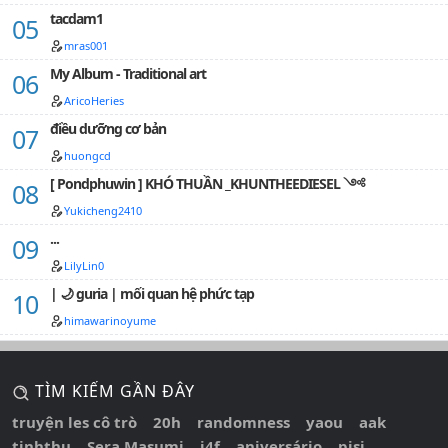
tacdam1
mras001
My Album - Traditional art
AricoHeries
điều dưỡng cơ bản
huongcd
[ Pondphuwin ] KHÓ THUẦN _KHUNTHEEDIESEL ༺
Yukicheng2410
...
LilyLin0
| 🌙 guria | mối quan hệ phức tạp
himawarinoyume
TÌM KIẾM GẦN ĐÂY
truyện les cô trò
20h
randomness
yaou
aak
tinhthu
Sera Masumi
j4f
aniversário
pisi