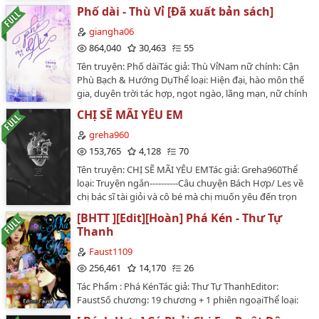
cỡ khoảng 1940 trở đi của miền Tây Nam Bộ Việt Nam,
Phố dài - Thù Vỉ [Đã xuất bản sách]
truyện tự viết tự đọc nên tiến độ ra chương rất chậm.
Cảm phiền ai có lỡ đọc thì xin hay thông cảm, tác giả
giangha06
cũng có công việc riêng và những thứ khác nữa. Nhiều
864,040
30,463
55
lúc đọc sẽ thấy mấy dòng tâm sự xàm láp của con tác
Tên truyện: Phố dàiTác giả: Thù VỉNam nữ chính: Cận
giả để giải tỏa nỗi lòng😬 Nêu bạn có góp ý về truyện
Phù Bạch & Hướng DụThể loại: Hiện đại, hào môn thế
thì xin bạn hãy góp ý một cách nhẹ nhàng và lịch sự,
gia, duyên trời tác hợp, ngọt ngào, lãng mạn, nữ chính
tui chân thành đón nhận❤…
gia cảnh bình thường.Người dịch: Giang HạTình trạng:
CHỊ SẼ MÃI YÊU EM
Đã hoàn thànhP/s: Truyện mình dịch chỉ được đăng
duy nhất ở trên wattpad và wordpress của mình.
greha960
Mong các bạn không reup và chuyển ver dưới bất cứ
153,765
4,128
70
hình thức nào. Lịch đăng sẽ không có lịch cố định. Các
Tên truyện: CHỊ SẼ MÃI YÊU EMTác giả: Greha960Thể
bạn cân nhắc trước khi nhảy hố nhé. Cảm ơn các bạn
loại: Truyện ngắn----------Câu chuyện Bách Hợp/ Les về
rất nhiều!…
chị bác sĩ tài giỏi và cô bé mà chị muốn yêu đến trọn
đời.- Truyện có yếu tố ngược, nếu không thích, vui lòng
[BHTT ][Edit][Hoàn] Phá Kén - Thư Tự
thoát. - Truyện phục vụ cộng đồng, người ngoài không
Thanh
hiểu, vui lòng thoát.…
Faust1109
256,461
14,170
26
Tác Phẩm : Phá KénTác giả: Thư Tự ThanhEditor:
FaustSố chương: 19 chương + 1 phiên ngoạiThể loại:
Bách hợp, Hiện đại, Ngược luyến tình thâm, Đô thị tình