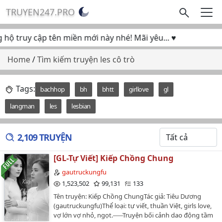
TRUYEN247.PRO
 truy cập tên miền mới này nhé! Mãi yêu... ♥
Home
/
Tìm kiếm truyện les cô trò
Tags:
bachhop
bh
bhtt
girllove
gl
langman
les
lesbian
2,109 TRUYỆN
[GL-Tự Viết] Kiếp Chồng Chung
gautruckungfu
1,523,502
99,131
133
Tên truyện: Kiếp Chồng ChungTác giả: Tiêu Dương
(gautruckungfu)Thể loại: tự viết, thuần Việt, girls love,
vợ lớn vợ nhỏ, ngọt.-----Truyện bối cảnh dao động tầm