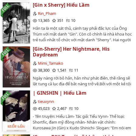
ngẫu hứng viết ra, hoàn toàn ko liên quan gì đến nhau.
[Gin x Sherry] Hiểu Lầm
Tổng gộp lại thành một series chuyên về Ai-chan.
Mong mọi người đóng góp ý kiến nhiệt tình.Mỗi fic là
Rin_Pham
một mảng về quá khứ, hiện tại, hoặc tương lai,...về
13,365
351
10
Sherry-Shiho-Ai.…
Hắn ta là một sát thủ, cánh tay phải đắc lực của Ông
Trùm với mật danh "Gin". Còn cô chính là nhà khoa học
trẻ tuổi nhất tổ chức với mật danh "Sherry". Hai người
gặp nhau khi nào và chuyện tình sẽ ra sao? Nếu tò mò
[Gin-Sherry] Her Nightmare, His
thì hãy vào fic tớ đọc nhé 😍Đây là fic đầu tiên mình
Daydream
viết vì quá mê cặp đôi này. Nếu có sai sót thì mong các
cậu góp ý hoặc bỏ qua nhé 😭Và chúc mọi người đọc
Mimi_Tamako
truyện vui vẻ 😚…
38,300
1,541
11
Ngày nàng rời bỏ hắn, hắn như phát điên, thề rằng sẽ
lật tung cả lục địa để bắt nàng trở về.Bởi với một kẻ tội
phạm máu lạnh không có quyền được yên giấc ngủ
| GINSHIN | Hiểu Lầm
như hắn, nàng là giấc mộng tưởng hão huyền duy
nhất hắn khao khát có được. Hắn quan sát nàng lớn
tieuvynn
lên, hắn nâng đỡ cuộc đời nàng, hắn tìm đến phòng
45,023
2,467
10
nghiên cứu của nàng sau những phi vụ mà Tổ chức
- Tên truyện: Hiểu Lầm- Tác giả: Tiểu Vynn- Thể loại:
giao cho hắn dù hắn chẳng mảy may một chút cảm
Shortfic, đam mỹ đồng nhân- Nhân vật chính:
giác tội lỗi nào sau khi nhuốm máu đỏ cả bàn tay, hắn
Kurosawa Jin (Gin) x Kudo Shinichi- Slogan: "Em nói em
chỉ biết khi ở cạnh nàng, hắn vẫn là một con người.Hắn
yêu tôi nhưng chưa bao giờ em chịu hiểu tôi, chịu tin
có một cơn ám ảnh về việc truy bắt nàng, nàng có một