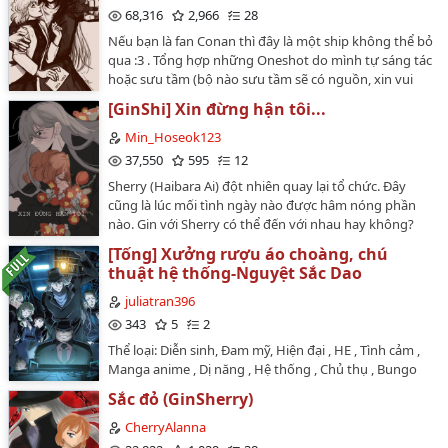
thường dễ nản, nếu thấy mình off 7,8 tháng j đó cũng
68,316
2,966
28
đừng hoang mang. Sẽ chậm trễ nhưng chắc chắn
Nếu bạn là fan Conan thì đây là một ship không thể bỏ
không bỏ.…
qua :3 . Tổng hợp những Oneshot do mình tự sáng tác
hoặc sưu tầm (bộ nào sưu tầm sẽ có nguồn, xin vui
lòng ủng hộ tác giả).…
[GinShi] Xin đừng hận tôi...
Min_Hoseok123
37,550
595
12
Sherry (Haibara Ai) đột nhiên quay lại tổ chức. Đây
cũng là lúc mối tình ngày nào được hâm nóng phần
nào. Gin với Sherry có thể đến với nhau hay không?
Sherry có tha thứ mọi lỗi lầm của Gin không? Lưu ý: -
[Tống] Xưởng rượu áo choàng, chú
Truyện đầu tay nên còn nhiều sai sót mong được góp ý
thuật hệ thống-Nguyệt Sắc Dao
từ đọc giả.- Nhân vật sẽ bị OOC nên mọi người cân
nhắc nhé!- Vì truyện viết từ lúc mình mới bập bẹ tập
juliatran396
viết nên mình quyết định sẽ sửa lại. Tuy nhiên, sẽ tốn
343
5
2
kha khá thời gian để sửa nên nếu đọc mấy chương đầu
Thể loại: Diễn sinh, Đam mỹ, Hiện đại , HE , Tình cảm ,
thấy truyện tào lao thì nhẹ nhàng góp ý thôi nha :>…
Manga anime , Dị năng , Hệ thống , Chủ thụ , Bungo
Stray Dogs , Conan , Jujutsu Kaisen , Áo choàng
Sắc đỏ (GinSherry)
lưuKanazuki Kagami sau khi ch·ết xuyên qua
Yokohama, trói định xưởng rượu áo choàng hệ thống,
CherryAlanna
chỉ là này cắm kiện có phải hay không download sai