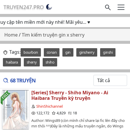
TRUYEN247.PRO
cập tên miền mới này nhé! Mãi yêu... ♥
Home
/
Tìm kiếm truyện gin x sherry
Tags:
bourbon
conan
gin
ginsherry
ginshi
haibara
sherry
shiho
68 TRUYỆN
[Series] Sherry - Shiho Miyano - Ai
Haibara Truyền kỳ truyện
ShinShichannel
122,172
4,829
18
Author: Wings89 (còn mình chỉ share lại fic lên đây cho
mn thôi ^^)Đây là những mẩu truyện ngắn, do Wings