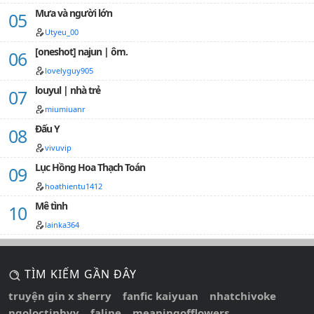
Mưa và người lớn
Utyeu_00
[oneshot] najun | ôm.
lovelyguy905
louyul | nhà trẻ
miumiuanr
Đấu Y
vivuvip
Lục Hồng Hoa Thạch Toán
hoathientu1412
Mê tình
lainka364
TÌM KIẾM GẦN ĐÂY
truyện gin x sherry
fanfic kaiyuan
nhatchivoke
ngoloctinhvy
faline
meaningofflowers