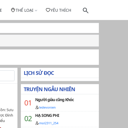
E
THỂ LOẠI
YÊU THÍCH
LỊCH SỬ ĐỌC
TRUYỆN NGẪU NHIÊN
Người giàu cũng Khóc
ledevonien
ồn: Sưu
ược Đình
HẠ SONG PHI
iểu
mol2311_254
kẻ mà