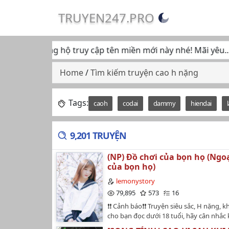
TRUYEN247.PRO
ếp tục ủng hộ truy cập tên miền mới này nhé! Mãi yêu... ♥
Home
/
Tìm kiếm truyện cao h nặng
Tags:
caoh
codai
dammy
hiendai
9,201 TRUYỆN
(NP) Đồ chơi của bọn họ (Ngo
của bọn họ)
lemonystory
79,895
573
16
❗❗ Cảnh báo❗❗ Truyện siêu sắc, H nặng, 
cho bạn đọc dưới 18 tuổi, hãy cân nhắc 
đọc Tác giả: Không vui phì quất🌷 Truy