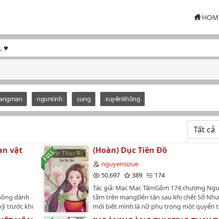
HOM
langman
ngontinh
sung
xuyênkhông
ạn vật
(Hoàn) Dục Tiên Đồ
nguyensizue
50,697
389
174
Tác giả: Mạc Mạc TâmGồm 174 chương Ngu
không dành
tầm trên mạngĐến tận sau khi chết Sở Nh
kỹ trước khi
mới biết mình là nữ phụ trong một quyển t
ện được
thuyết tu chân NP. Nữ chính của truyện là 