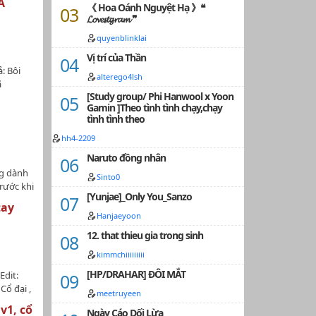
A
《 Hoa Oánh Nguyệt Hạ 》❝
iều.
𝓛𝓸𝓿𝓮𝓼𝓽𝓰𝓻𝓪𝓶 ❞
 cuối
hược
quyenblinklai
ng
Vị trí của Thần
ũng hận
: Bôi
trước.
alterego4lsh
ã
o bàn
[Study group/ Phi Hanwool x Yoon
i: Ngôn
 thê
m
Gamin ]Theo tình tình chạy,chạy
Hoán đổi
và đạp
tình tình theo
của
 bảy nam
kính
hh4-2209
giành
Naruto đồng nhân
n. Tất
ng dành
ên làm,
Sinto0
rước khi
ông
[Yunjae]_Only You_Sanzo
đăng tải
yêu
tay
 Trà
Hanjaeyoon
âm,
 lớn
ống cuộc
12. that thieu gia trong sinh
 mạt thế
ột ngày,
 buông
kimmchiiiiiiiii
tai nàng
ư chim
i cảm
[HP/DRAHAR] ĐÔI MẮT
Edit:
i Trà
ay hắn
Cổ đại ,
tan vỡ…
meetruyeen
đau đầu,
 chân , H
v1, cổ
n, còn
Ngày Cáo Dối Lừa
dị thần