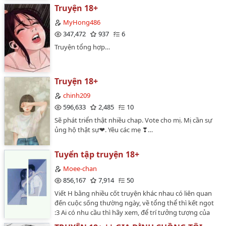
Truyện 18+
MyHong486
347,472
937
6
Truyện tổng hợp…
Truyện 18+
chinh209
596,633
2,485
10
Sẽ phát triển thật nhiều chap. Vote cho mị. Mị cần sự
ủng hộ thật sự❤. Yêu các mẹ ❣…
Tuyển tập truyện 18+
Moee-chan
856,167
7,914
50
Viết H bằng nhiều cốt truyện khác nhau có liên quan
đến cuộc sống thường ngày, về tổng thể thì kết ngọt
:3 Ai có nhu cầu thì hãy xem, để trí tưởng tượng của
bạn " bay bổng " cùng truyện 🤭hỗn hợp :vv…