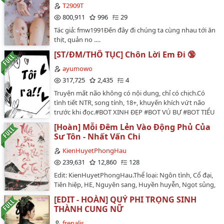
AI TÂM LÍ YẾU THÌ ĐỪNG HAM VUI TẠI DỄ GÃY.ĐÃ
T2909T
CẢNH BÁO, ĐỪNG ĐEM CỎ DẠI LÊN PHÁN XÉT, HÓA
800,911
996
29
CHÓ CẮN NGƯỜI ĐẤY!VÀ QUAN TRỌNG: TRONG NÀY
Tác giả: fmw1991Đến đây đi chúng ta cùng nhau tới ăn
TOÀN NGƯỜI ĐIÊN THÔI. AI TỈNH TÁO ĐỪNG DẠI VÀO.
thịt, quản no .…
…
[ST/ĐM/THÔ TỤC] Chôn Lời Em Đi 🔞
ayumowo
317,725
2,435
4
Truyện mất não không có nội dung, chỉ có chịch.Có
tình tiết NTR, song tính, 18+, khuyến khích vứt não
trước khi đọc.#BOT XINH ĐẸP #BOT VÚ BỰ #BOT TIỂU
TAM #BOT SIÊU DÂM #TOP ĐẸP TRAI # TOP CẶC BỰ
[Hoàn] Mỗi Đêm Lẻn Vào Động Phủ Của
#TOP NGOẠI TÌNH # TOP DÂM NỐT…
Sư Tôn - Nhất Vấn Chi
KienHuyetPhongHau
239,631
12,860
128
Edit: KienHuyetPhongHau.Thể loại: Ngôn tình, Cổ đại,
Tiên hiệp, HE, Nguyên sang, Huyền huyễn, Ngọt sủng,
Xuyên thư, Hài hước.Tình trạng raw: 110 Chương
[EDIT - HOÀN] QUÝ PHI TRỌNG SINH
[Hoàn]Số chương: 110 chương + Ngoại truyệnVăn án :
THÀNH CUNG NỮ
Ở đây không đủ để giới thiệu, mn vô trong đọc cho
đầy đủ nha(⌒0⌒)／~~…
frenalis