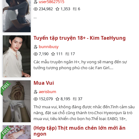
user58627515
234,982
1,353
6
…
Tuyển tập truyện 18+ - Kim TaeHyung
bunnibusy
7,190
111
17
Các mẫu truyện ngắn H+, hy vọng sẽ mang đến sự
tưởng tượng phong phú cho các Fan Girl.…
Mua Vui
aerisbum
152,079
8,195
37
Thứ mua vui, không đáng được nhắc đến.Tình cảm sâu
nặng, đặt sai chỗ cũng thành tro.Choi Hyeonjun là trò
mua vui, tiêu khiển cho bọn họ.Thể loại: EABO, 18+,
ngược tàn canh.CẢNH BÁO: MỌI TÌNH TIẾT TRONG
(Hợp tập) Thịt muốn chén lớn mới ăn
TRUYỆN LÀ HƯ CẤU, KHÔNG ĐEM RA GÁN ÉP TUYỂN
ngon
THỦ.ĐẶC BIỆT: TRUYỆN NẶNG ĐÔ, PHÁ TAN COUPLE,