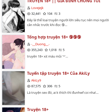
TRUYỆN 18+ || GIA ĐÌNH CHỒNG TÔI
Lovejejk
32,441
104
3
Đây là thể loại truyện người lớn siêu tục nên mọi người
cân nhắc trước khi đọc 🔞…
Tổng hợp truyện 18+ 🔞🔞🔞
-__Duong__-
355,243
1,018
5
truyện 18+ xịt máu mũi '^'…
Tuyển tập truyện 18+ Của AkiLy
AkiLy9
87,575
306
5
Là truyện sex đó, ai k thích thì đunhwf coi nha!…
Truyện 18+