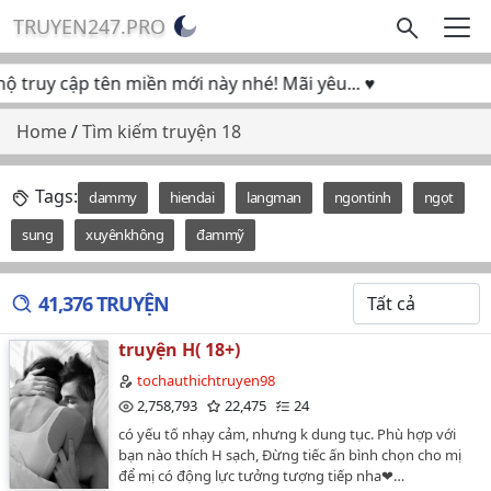
TRUYEN247.PRO
truy cập tên miền mới này nhé! Mãi yêu... ♥
Home
/
Tìm kiếm truyện 18
Tags:
dammy
hiendai
langman
ngontinh
ngọt
sung
xuyênkhông
đammỹ
41,376 TRUYỆN
truyện H( 18+)
tochauthichtruyen98
2,758,793
22,475
24
có yếu tố nhạy cảm, nhưng k dung tục. Phù hợp với
bạn nào thích H sạch, Đừng tiếc ấn bình chọn cho mị
để mị có động lực tưởng tượng tiếp nha❤…