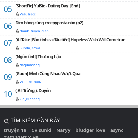
[ShortFic] YulSic - Dating Day |End|
VeTuTracc
Dìm hàng cùng creepypasta nào (p2)
thanh_tuyen_dien
[AllTake|Bản tình ca đầu tiên] Hopeless Wish Will Cometrue
Sunda_Kawa
[Ngôn tình] Thương hậu
daquansang
[Guon] Mình Cùng Nhau Vượt Qua
VCT19102004
( All Trừng ): Duyên
Zid_Nlebang
TÌM KIẾM GẦN ĐÂY
truyện 18
CV sunki
Naryy
bludger love
async
TWILIGHT X HP