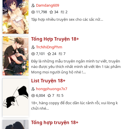
Damdang609
11,798
34
2
Tập hợp nhiều truyện sex cho các sắc nữ…
Tổng Hợp Truyện 18+
TrcNhiDngPhm
7,101
24
7
Đây là những mẫu truyện ngắn mình tự viết, truyện
nào được yêu thích nhất mình sẽ viết lên 1 tác phẩm
Mong mọi người ủng hộ nhé !…
List Truyện 18+
hongphuongx7x7
6,004
7
5
18+, hàng coppy để đọc dần lúc rảnh rỗi, vui lòng k
chửi nhé…
Tổng hợp truyện 18+