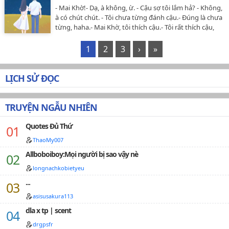
- Mai Khờ!- Dạ, à không, ừ. - Cậu sợ tôi lắm hả? - Không,
à có chút chút. - Tôi chưa từng đánh cậu.- Đúng là chưa
từng, haha.- Mai Khờ, tôi thích cậu.- Tôi rất thích cậu,
Mai Khờ. Lần đầu tiên sau 17 năm, tôi được một tên
con trai tỏ tình, hơn nữa nó lại xuất phát từ cái thằng
1
2
3
›
»
tôi ghét nhất. ---YuuNg---…
LỊCH SỬ ĐỌC
TRUYỆN NGẪU NHIÊN
Quotes Đủ Thứ
ThaoMy007
Allboboiboy:Mọi người bị sao vậy nè
longnachkobietyeu
...
asisusakura113
dla x tp | scent
drgpsfr