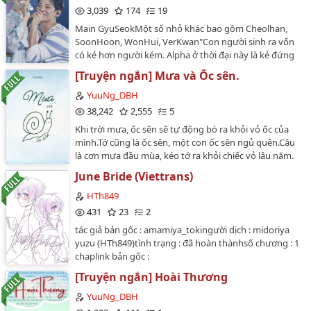
SangoFandom: Bungou Stray DogsPairing: Akutagawa
3,039
174
19
Ryuunosuke x Nakajima AtsushiRating: K+…
Main GyuSeokMột số nhỏ khác bao gồm Cheolhan,
SoonHoon, WonHui, VerKwan"Con người sinh ra vốn
có kẻ hơn người kém. Alpha ở thời đại này là kẻ đứng
trên đỉnh tháp. Tâm lý sùng bái kẻ mạnh đã khắc vào
[Truyện ngắn] Mưa và Ốc sên.
DNA loài người, đến mức có thể vô điều kiện tha thứ
cho những sai lầm họ gây ra."*Có đỗ xe, tấp lề 🚗
YuuNg_DBH
*thuộc về 瓜宝dịch bởi Yuu…
38,242
2,555
5
Khi trời mưa, ốc sên sẽ tự động bò ra khỏi vỏ ốc của
mình.Tớ cũng là ốc sên, một con ốc sên ngủ quên.Cậu
là cơn mưa đầu mùa, kéo tớ ra khỏi chiếc vỏ lâu năm.
YuuNg…
June Bride (Viettrans)
HTh849
431
23
2
tác giả bản gốc : amamiya_tokingười dịch : midoriya
yuzu (HTh849)tình trạng : đã hoàn thànhsố chương : 1
chaplink bản gốc :
https://archiveofourown.org/works/11021931cặp
[Truyện ngắn] Hoài Thương
chính : Tsunashi Ryuunosuke x Ousaka Sougoartist :
NezuDangoNội dung :TRIGGER được đưa vào hoạt
YuuNg_DBH
động trong một loạt quảng cáo về chủ đề đám cưới