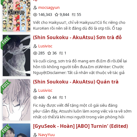
thương, Dazai Osamu đứng sau tất cả. Truyện là
oneshot, nhưng để nguyên thì dài quá nên mình có
mocsagyun
chia làm hai cho mọi người dễ đọc hơn.…
146,343
9,844
55
Viết cho Haikyuu!!, chỉ về Haikyuu!!Có fic riêng cho
KuroKen rồi nên sẽ ít đăng dù đó là otp tôi. Ổ tạp
nham đầy đủ mọi couple TRỪ KuroTsuki, AllHina, các
(Shin Soukoku - AkuAtsu) Sơn trà đỏ
couple có Kuroo và Kenma (trừ KuroKen)Chào mừng
các bà con cô bác đã trượt chân vào ổ muối và đường!
Lusivisc
Trộn vào sẽ thành một new flavour~Pls đừng đục
285
36
1
thuyềnNẾU BẠN BỎ CÁI FIC NÀY VÀO LIST ALLHINA
Và cuối cùng, sơn trà đỏ mang em đi.Em đi rồi.Để lại
THÌ TÔI SẼ VĨNH BIỆT BẠN TỪ ĐÂY OK!…
hồn tôi không người tiễn đưa.Em ơi.Writer: Chước
NguyệtDisclaimer: Tất cả nhân vật thuộc về tác giả
Asagiri Kafka và tác giả Harukawa SangoFandom:
(Shin Soukoku - AkuAtsu) Quán trà
Bungou Stray DogsPairing: Akutagawa Ryuunosuke x
Nakajima AtsushiRating: K+…
Lusivisc
446
44
1
Fic này được viết để tặng một cô gái siêu đáng
yêu~.Gần đây, Atsushi luôn làm xong việc và ra về sớm
nhất có thể.Và khi mọi người trong văn phòng hỏi
nguyên do,"Vì em đang nghiện hương trà."Cậu
[GyuSeok - Hoàn] [ABO] Turnin' (Edited)
cười.Writer: Chước NguyệtDisclaimer: Tất cả nhân vật
thuộc về tác giả Asagiri Kafka và tác giả Harukawa
NavyYuu