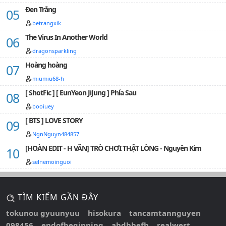
Đen Trắng
betrangxik
The Virus In Another World
dragonsparkling
Hoàng hoàng
miumiu68-h
[ ShotFic ] [ EunYeon JiJung ] Phía Sau
booiuey
[ BTS ] LOVE STORY
NgnNguyn484857
[HOÀN EDIT - H VĂN] TRÒ CHƠI THẬT LÒNG - Nguyên Kim
selnemoinguoi
TÌM KIẾM GẦN ĐÂY
tokunou gyuunyuu
hisokura
tancamtannguyen
098456
endofbeginning
ahdhhefh
realwest