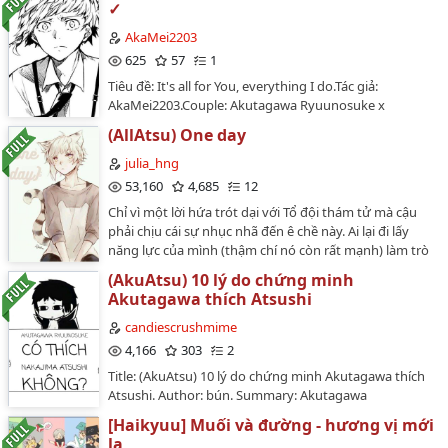
✓
AkaMei2203
625
57
1
Tiêu đề: It's all for You, everything I do.Tác giả:
AkaMei2203.Couple: Akutagawa Ryuunosuke x
Nakajima Atsushi (Bungou Stray Dogs).Tag: 1x1, BL,
(AllAtsu) One day
oneshot, OE, slightly fluff.…
julia_hng
53,160
4,685
12
Chỉ vì một lời hứa trót dại với Tổ đội thám tử mà cậu
phải chịu cái sự nhục nhã đến ê chề này. Ai lại đi lấy
năng lực của mình (thậm chí nó còn rất mạnh) làm trò
đùa cơ chứ. Nhưng cũng nhờ vậy mà cậu mới có thể
(AkuAtsu) 10 lý do chứng minh
nhìn thấy mặt đáng yêu của "một số con người" nào
Akutagawa thích Atsushi
đó.…
candiescrushmime
4,166
303
2
Title: (AkuAtsu) 10 lý do chứng minh Akutagawa thích
Atsushi. Author: bún. Summary: Akutagawa
Ryuunosuke hoài nghi chính mình, Nakajima Atsushi
[Haikyuu] Muối và đường - hương vị mới
tự ti tiến bước, Nakahara Chuuya giàu tình yêu
lạ