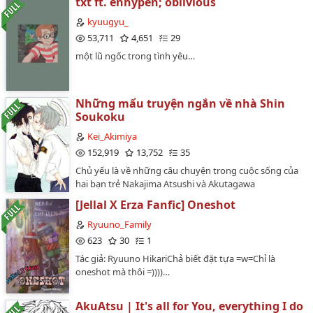
txt ft. enhypen; oblivious
thứ bảy, Nakajima Atsushi sẽ đến gõ cửa làm phiền
chàng họa sĩ kia, và vì lý do gì đó, lần nào cũng sẽ được
kyuugyu_
mời vào trong. Cậu sẽ uống thứ trà ngọt khé cổ mà
53,711
4,651
29
anh ta rót cho (Atsushi còn lâu mới thừa nhận cậu
một lũ ngốc trong tình yêu…
cũng thích đồ ngọt), rồi cố hết sức cạy miệng anh ra.
Cậu gần phát khóc mỗi lần anh đáp lại."Vì tiền, chỉ vì
tiền thôi." Atsushi tự nhủ trong lòng.Cứ mỗi thứ bảy,
Akutagawa Ryuunosuke sẽ mở cửa đón cậu sinh viên
Những mẩu truyện ngắn về nhà Shin
nọ vào nhà, rồi ngồi đối diện cậu trong phòng khách,
Soukoku
lẳng lặng pha trà. Anh sẽ tận hưởng buổi chiều hoàn
Kei_Akimiya
hảo của mình - với hojicha và thinh không - trong khi
152,919
13,752
35
người kia tuyệt vọng bắt chuyện. Anh chịu đựng, thỉnh
thoảng sẽ trả lời."Vì Dazai, chỉ vì Dazai thôi." Akutagawa
Chủ yếu là về những câu chuyện trong cuộc sống của
nhẩm đi nhẩm lại.…
hai bạn trẻ Nakajima Atsushi và Akutagawa
Ryuunosuke.!!☆⌒(ゝ。∂)Tổng hợp đủ đường, muối,
[Jellal X Erza Fanfic] Oneshot
chanh, ớt, kem, không thiếu thứ gì!! =))))))*Khoảng từ
chương 12 trở đi sẽ là mainly AtsuAku.
Ryuuno_Family
_________________________-Disclaimer. Những nhân vật
623
30
1
không thuộc quyền sở hữu của mình. -Fandom.
Tác giả: Ryuuno HikariChả biết đặt tựa =w=Chỉ là
Bungou Stray Dogs.-Pairings. Akutagawa Ryuunosuke
oneshot mà thôi =))))…
và Nakajima Atsushi. (AtsuAku VÀ AkuAtsu.) -Genre.
Romance, Angst, Hurt, Comfort,.v..vv-Status. On-going
> Pause.…
AkuAtsu | It's all for You, everything I do