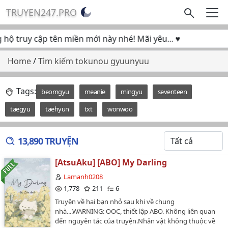
TRUYEN247.PRO
 truy cập tên miền mới này nhé! Mãi yêu... ♥
Home
/
Tìm kiếm tokunou gyuunyuu
Tags:
beomgyu
meanie
mingyu
seventeen
taegyu
taehyun
txt
wonwoo
13,890 TRUYỆN
[AtsuAku] [ABO] My Darling
Lamanh0208
1,778
211
6
Truyện về hai bạn nhỏ sau khi về chung
nhà....WARNING: OOC, thiết lập ABO. Không liên quan
đến nguyên tác của truyện.Nhân vật không thuộc về