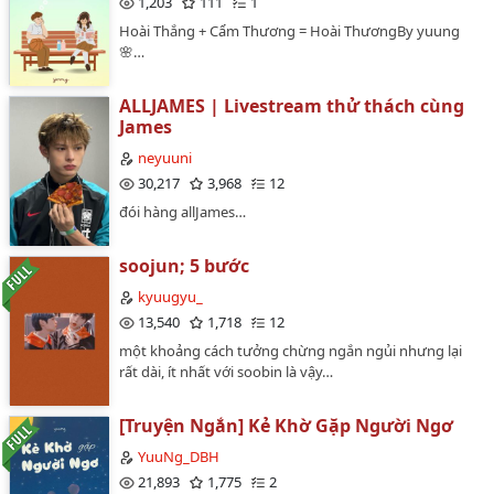
1,203
111
1
nhưng xui xẻo là họ không có đối tác để chụp ảnh.
Hoài Thắng + Cẩm Thương = Hoài ThươngBy yuung
May mắn thay, các thành viên của nhóm IDOLiSH7 đã
🌸…
sẵn sàng giúp họ. Đối với Tsunashi Ryuunosuke, người
đang hẹn hò với Ousaka Sougo, cảm giác như giấc mơ
đã trở thành hiện thực.…
ALLJAMES | Livestream thử thách cùng
James
neyuuni
30,217
3,968
12
đói hàng allJames…
soojun; 5 bước
kyuugyu_
13,540
1,718
12
một khoảng cách tưởng chừng ngắn ngủi nhưng lại
rất dài, ít nhất với soobin là vậy…
[Truyện Ngắn] Kẻ Khờ Gặp Người Ngơ
YuuNg_DBH
21,893
1,775
2