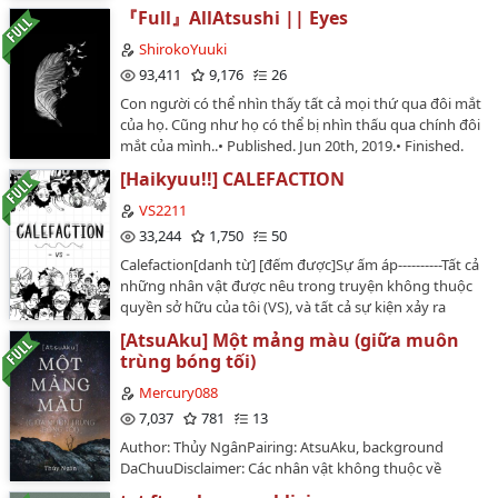
tôi.⚠ATSUAKU NOT AKUATSUNakajima Atsushi
『Full』AllAtsushi || Eyes
topAkutagawa Ryuunosuke bottom…
ShirokoYuuki
93,411
9,176
26
Con người có thể nhìn thấy tất cả mọi thứ qua đôi mắt
của họ. Cũng như họ có thể bị nhìn thấu qua chính đôi
mắt của mình..• Published. Jun 20th, 2019.• Finished.
Apr 26th, 2020.…
[Haikyuu!!] CALEFACTION
VS2211
33,244
1,750
50
Calefaction[danh từ] [đếm được]Sự ấm áp----------Tất cả
những nhân vật được nêu trong truyện không thuộc
quyền sở hữu của tôi (VS), và tất cả sự kiện xảy ra
trong truyện chỉ là sản phẩm thuộc trí tưởng tượng
[AtsuAku] Một mảng màu (giữa muôn
của tôi (VS).…
trùng bóng tối)
Mercury088
7,037
781
13
Author: Thủy NgânPairing: AtsuAku, background
DaChuuDisclaimer: Các nhân vật không thuộc về
tôi.Rating: K+Settings: Vô năng!AUSummary:Cứ mỗi