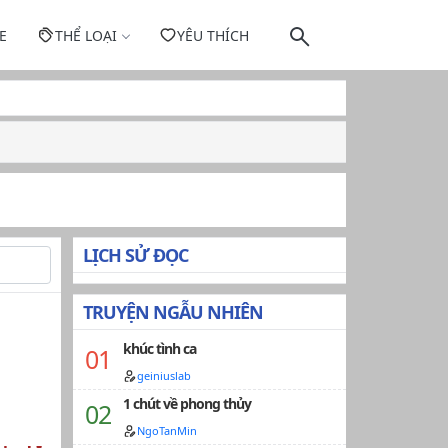
E
THỂ LOẠI
YÊU THÍCH
LỊCH SỬ ĐỌC
TRUYỆN NGẪU NHIÊN
khúc tình ca
geiniuslab
1 chút về phong thủy
NgoTanMin