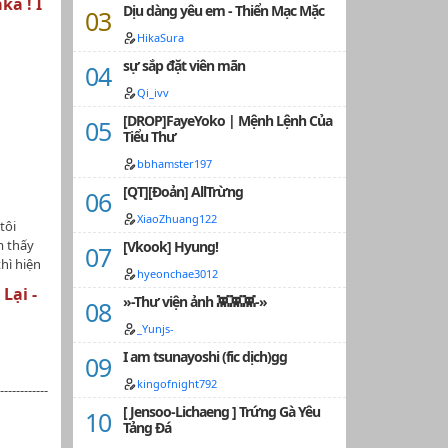
ka ! I
Dịu dàng yêu em - Thiển Mạc Mặc
HikaSura
sự sắp đặt viên mãn
Qi_ivv
[DROP]FayeYoko | Mệnh Lệnh Của
Tiểu Thư
bbhamster197
[QT][Đoản] AllTrừng
XiaoZhuang122
tôi
m thấy
[Vkook] Hyung!
hì hiện
hyeonchae3012
 sảnh
Lại -
»-Thư viện ảnh 👾👾👾-»
ạnh phúc
ôi muốn
_Yunjs-
âu. Dở
I am tsunayoshi (fic dịch)gg
 có tấm
Thảm họa,
kingofnight792
---------
[ Jensoo-Lichaeng ] Trứng Gà Yêu
Tảng Đá
nsei
e T.