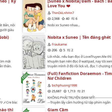
neo | Kỷ
[Suneo x Nobita] Đam - Bách : Ba
Love You ❤️
ThinDiiLnhHn7
2,568
40
6
t Bản, nội
Nobi xx Suneo nhaa…
gười giàu
Nam giữa lúc
obi)
Nobita x Suneo | Tên đáng ghét
n không?
ỷ Đại Trào:
Fraukame
ch
206
5
2
oại lịch sử
Lời nhắc. nếu bạn đọc ở LoveTruyen.Me thì 
ất khác
tìm mãi
khuyên bạn nên đọc ở wattpad, nay tôi xe
kiện lịch
ản thân.
truyện mình ở đó rồi lick vô, đọc 1 chương t
u.Optional:
Tên truyện:
ra một tab riêng tách biệt trên trình duyệt,
 thể đọc qua
(Full) Fanfiction Doraemon - Tìm 
VienCSuiThể
blackjack gì đó, đáng sợ lắm. - 23/2/2026H
Lỗi
Nơ Children
là gì?Thứ hạnh phúc của tôi đang ở đâu?T
về quá
nó! Chỉ một chút thôi..______Kết ko suôn đ
bichphuong1998
(Tác giả
như hạch. Ai bình chọn cái này thì là người
25,687
1,713
21
lòng cao cả :)) ( Tui còn ko dám đọc lại:// )
,
KHÔNG PHẢI TRUYỆN ĐAM MỸ!--------------------
một câu chuyện quá sức thảm hại…
ヤメCre bìa:
---Truyện lấy cảm hướng từ tập phim ngắn
 này thuộc
"Doraemon trở về" do tạp chí Shogaku 4-ne
nào thì
Giam Cầm
 thương mại.
phát hành và kết thúc truyện do họa sĩ Yasu