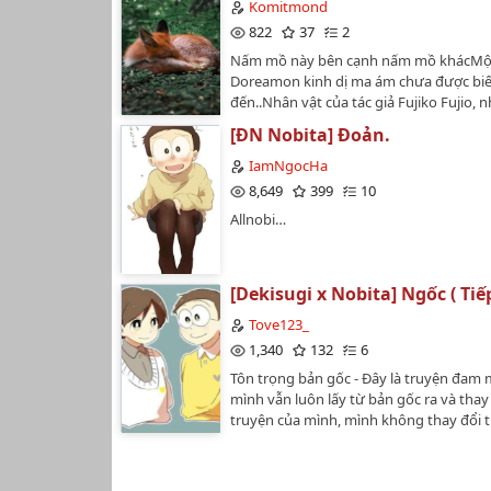
Honekawa Suneo.Bối cảnh: 6 năm sau.Đ
Komitmond
định 20 chương.Designer: @NhayLaMo
822
37
2
ý: OOC toàn bộ nhân vật.P/s: Hãy cân n
Nấm mồ này bên cạnh nấm mồ khácMột
khi lọt hố, điên cuồng ngược cẩu đó nh
Doreamon kinh dị ma ám chưa được biế
đến..Nhân vật của tác giả Fujiko Fujio, 
biến câu truyện thuộc về một thế lực ma
[ĐN Nobita] Đoản.
tôi..Để bắt đầu một câu chuyện, không b
khó..…
IamNgocHa
8,649
399
10
Allnobi…
[Dekisugi x Nobita] Ngốc ( Tiế
Tove123_
1,340
132
6
Tôn trọng bản gốc - Đây là truyện đam
mình vẫn luôn lấy từ bản gốc ra và thay
truyện của mình, mình không thay đổi t
nhân vật quá nhiều chỉ là thay đổi tình ti
đấy cảm xúc thuận theo, mình không là
khác bởi vì mình rất thích bản gốc, nó là