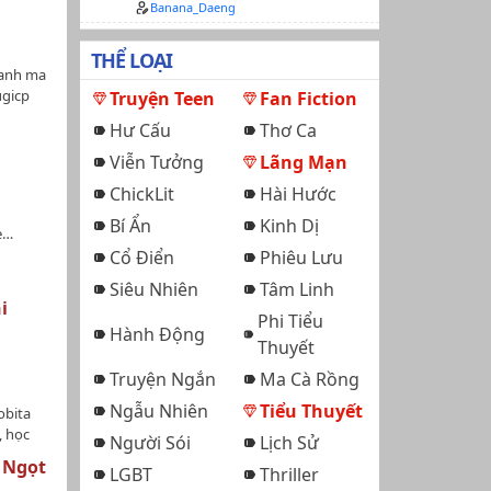
Banana_Daeng
F. Fujio
nh kinh
THỂ LOẠI
sự tiếc
Ganh ma
bạn cao
ugicp
Truyện Teen
Fan Fiction
m với
 biết
Hư Cấu
Thơ Ca
 biếng
Viễn Tưởng
Lãng Mạn
namoto
Takeshi
ChickLit
Hài Hước
ọng hát
Bí Ẩn
Kinh Dị
ekawa
e…
ng tốt
Cổ Điển
Phiêu Lưu
Siêu Nhiên
Tâm Linh
 luôn
i
có một
Phi Tiểu
hõa mãn
Hành Động
Thuyết
với tuổi
ng sáng
Truyện Ngắn
Ma Cà Rồng
Ngẫu Nhiên
Tiểu Thuyết
obita
chép,
, học
Người Sói
Lịch Sử
 Ngọt
LGBT
Thriller
JaiNobi,