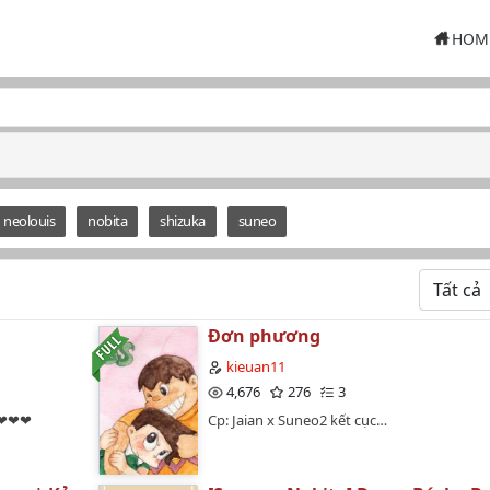
HOM
neolouis
nobita
shizuka
suneo
Đơn phương
kieuan11
4,676
276
3
c.❤❤❤
Cp: Jaian x Suneo2 kết cục…