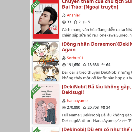
Chuyến thăm của chủ tịch Su
Đại Trào: [Ngoại truyện]
Anshler
33
2
5
Cách mạng văn hóa đang diễn ra tại Nhậ
chiến sắp sửa nổ ra.Honekawa Suneo, n
nhất thế giới, quyết định đi thăm Việt 
(Đồng nhân Doraemon)(DekiN
đó.Anh ta có liên quan gì đến Doraemo
Again
Mời mọi người đọc để biết.Tên truyện: K
[Ngoại truyện] Chuyến thăm của chủ tị
Sorbus01
SuneoLưu ý : Câu chuyện này thuộc thể l
191,650
18,686
64
giả tưởng, diễn ra trong một Việt Nam r
Đại loại là trèo thuyền DekiNobi nhưng 
ngoài đời (bắt đầu từ năm 2012). Mọi sự 
không thấy một cái fanfic nào hợp gu b
sử, nếu được đề cập, là hoàn toàn hư cấ
Nên tự thân vận động viết một truyện. 
Để biết thêm về bối cảnh, mọi người có
[DekiNobi] Đã lâu không gặp,
AgainTác giả: Basho (or Sorbus)Beta: @
chapter 7 và 15 của "Thì Thầm và Chuộc 
Dekisugi!
loại: đam mỹ, ngọt, 1×1, trọng sinh...Văn
Vol.1".Đối tượng: 16+…
án:Dekisugi Hidetoshi mở mắt, anh trở 
hanaayame
khứ.Theo đuổi ánh sáng, nắm tay người.
270,880
20,703
34
viết văn dở tệ, cân nhắc trước khi đọc)…
Full Name: [DekiNobi] Đã lâu không gặp
Dekisugi!Author : Hana Ayame／ハナ ア
PinterestDisclaimer: Nhân vật trong fic
(Dekinobi) Dù em có như thế 
về tác giả Fujiko F. Fujio. Sản phẩm phi