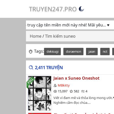
TRUYEN247.PRO
ục ủng hộ truy cập tên miền mới này nhé! Mãi yêu... ♥
Home
/
Tìm kiếm suneo
Tags:
dekisugi
doraemon
jaian
nct
2,411 TRUYỆN
Jaian x Suneo Oneshot
MBkitty
15,097
582
4
Viết vì đam mê và thỏa lòng mong ướ
Nghiêm cấm đọc chùa.…