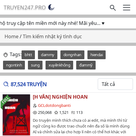
TRUYEN247.PRO
truy cập tên miền mới này nhé! Mãi yêu... ♥
Home
/
Tìm kiếm nhật ký tình dục
Tags:
bhtt
dammy
dongnhan
hiendai
ngontinh
sung
xuyênkhông
đammỹ
87,524 TRUYỆN
[H VĂN] NGHIỆN HOAN
GCLdotdongbanti
250,068
1,521
113
Do truyện mình thích chưa có ai edit, mà mình thì từ
ngữ cũng ko được trao chuốt nên đa số là mình dùng
AI và chỉnh sửa lại cho hợp lí nên có thể hơi khác với