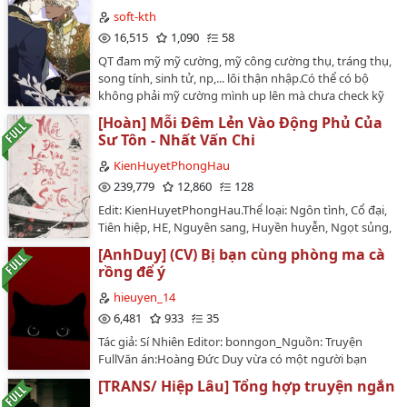
cũng có thể bù đắp, chỉ có tình cảm chân thành của
soft-kth
một con người là vô giá trị...đây sẽ là một chiếc fic hơi
16,515
1,090
58
khác, mình sẽ đan xen những thứ được Ling viết trong
QT đam mỹ mỹ cường, mỹ công cường thụ, tráng thụ,
nhật ký , và những kí ức trong trí nhớ của Orm. 15 năm
song tính, sinh tử, np,... lôi thận nhập.Có thể có bộ
mình sẽ được cân đo đong đếm lại bằng 15 trang nhật
không phải mỹ cường mình up lên mà chưa check kỹ
ký. Hy vọng mọi người đọc nó theo một chiều hướng
mọi người cmt nhắc mình xóa nhé.❗️Lấy cv edit vui lòng
tích cực, vì nó là fanfic không phải đời thật. Đừng đem
[Hoàn] Mỗi Đêm Lẻn Vào Động Phủ Của
ghi cre.…
cảm xúc ra để so với sự ngọt ngào của OTP ở ngoài
Sư Tôn - Nhất Vấn Chi
đời. Vì chuyện tình của OTP còn ngọt hơn những tiểu
KienHuyetPhongHau
thuyết mà mình đã từng đọc.Nên vậy nha...…
239,779
12,860
128
Edit: KienHuyetPhongHau.Thể loại: Ngôn tình, Cổ đại,
Tiên hiệp, HE, Nguyên sang, Huyền huyễn, Ngọt sủng,
Xuyên thư, Hài hước.Tình trạng raw: 110 Chương
[AnhDuy] (CV) Bị bạn cùng phòng ma cà
[Hoàn]Số chương: 110 chương + Ngoại truyệnVăn án :
rồng để ý
Ở đây không đủ để giới thiệu, mn vô trong đọc cho
đầy đủ nha(⌒0⌒)／~~…
hieuyen_14
6,481
933
35
Tác giả: Sí Nhiên Editor: bonngon_Nguồn: Truyện
FullVăn án:Hoàng Đức Duy vừa có một người bạn
cùng phòng mới thuê.Đối phương diện mạo xuất
[TRANS/ Hiệp Lâu] Tổng hợp truyện ngắn
chúng, dáng người cao ráo, ở phương diện nào cũng