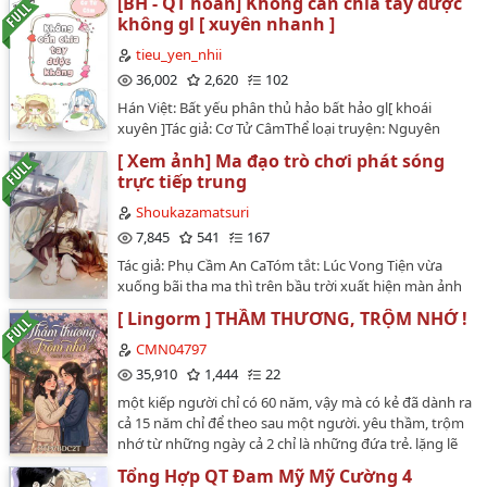
[BH - QT hoàn] Không cần chia tay được
xen lẫn tình tiết H , kết thúc có hậu .…
không gl [ xuyên nhanh ]
tieu_yen_nhii
36,002
2,620
102
Hán Việt: Bất yếu phân thủ hảo bất hảo gl[ khoái
xuyên ]Tác giả: Cơ Tử CâmThể loại truyện: Nguyên
sang - bách hợp - giả tưởng lịch sử - tình yêuThị giác
[ Xem ảnh] Ma đạo trò chơi phát sóng
tác phẩm: Chủ thụPhong cách tác phẩm: Nhẹ
trực tiếp trung
nhàngHệ liệt tương ứng: Tiền nhiệm hệ liệtTiến độ
truyện: Kết thúcSố lượng từ toàn truyện: 284605 tựĐã
Shoukazamatsuri
xuất bản chưa: Chưa xuất bản (Liên hệ xuất bản)Trạng
7,845
541
167
thái hợp đồng: Đã ký hợp đồngNhận xét tác phẩm:
Tác giả: Phụ Cầm An CaTóm tắt: Lúc Vong Tiện vừa
Thượng không có bất luận cái gì nhận xét tác phẩm…
xuống bãi tha ma thì trên bầu trời xuất hiện màn ảnh
phát sóng trực tiếp (livestream) về trò chơi thực tế ảo
[ Lingorm ] THẦM THƯƠNG, TRỘM NHỚ !
"Vô Ki". 1 người chơi vô tình truyền tống tới 1 song
song thế giới khác, xuất hiện trước mặt Vong Tiện khi
CMN04797
nghe học mới bắt đầu, nhưng vẫn nghĩ đang trong
35,910
1,444
22
game online. Các thời gian tuyến khác nhau là từng
một kiếp người chỉ có 60 năm, vậy mà có kẻ đã dành ra
thế giới song song (xem như phó bản). Từ đó thế giới
cả 15 năm chỉ để theo sau một người. yêu thầm, trộm
ấy rẽ theo hướng khác, phát sóng trực tiếp tới thế giới
nhớ từ những ngày cả 2 chỉ là những đứa trẻ. lặng lẽ
của Vong Tiện đang ở bãi tha ma cũng thay đổi luôn
chờ đợi cho đến lúc mình và người đó đều đã là những
thế giới ấy (Thiên đạo giở trò quỷ ^_^ )…
Tổng Hợp QT Đam Mỹ Mỹ Cường 4
nhân vật thành công trong lĩnh vực đã chọn. cái gì