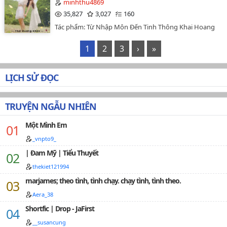
minhthu4869
bao nhỏ ra đời.…
35,827
3,027
160
Tác phẩm: Từ Nhập Môn Đến Tinh Thông Khai Hoang
Sinh HoạtTác giả: Thái Dương KhuẩnThể loại truyện:
Nguyên sáng - Bách hợp - Lịch sử tưởng tượng - Tình
1
2
3
›
»
yêuThị giác tác phẩm: Lẫn nhau côngPhong cách tác
phẩm: Chính kịchTag: Ảo tưởng không gian, tình hữu
độc chung, làm ruộng văn, mỹ thựcTừ khóa tìm kiếm:
LỊCH SỬ ĐỌC
Vai chính: Lý Thốn Tâm, Nhan Bách NgọcNguồn QT:
Hynghien…
TRUYỆN NGẪU NHIÊN
Một Mình Em
_vnpto9_
| Đam Mỹ | Tiểu Thuyết
thekiet121994
marjames; theo tình, tình chạy. chạy tình, tình theo.
Aera_38
Shortfic | Drop - JaFirst
__susancung