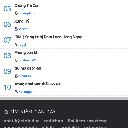
Chồng Trẻ Con
hoangdemo
Xung Hỷ
socctie
[ĐM | Song tinh] Dam Loan Hang Ngay
fugel_
Phong vãn khi
hoahoa0701
tru ma ch 51-60
duybinh
Trọng Khải Mạt Thế (1-537)
BoLong6
TÌM KIẾM GẦN ĐÂY
nhật ký tình dục
todithan
Boi kem con rieng
niepożegniania
nikiiii
sambokki
primerina