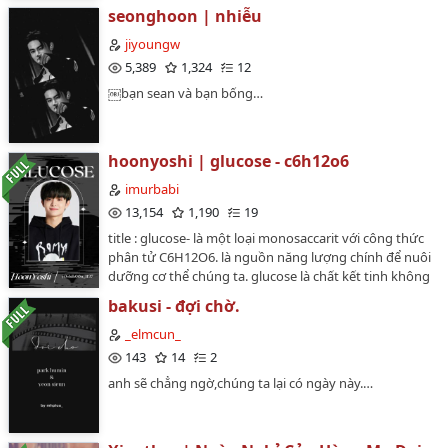
chiếc oneshot be bé mà idea bật ra trong đầu mình
seonghoon | nhiễu
nên chap trước và chap sau sẽ hong lquan đến nhau
đâu 🫶🏻 và cũng sẽ hong thường xuyên có chap 😞…
jiyoungw
5,389
1,324
12
￼bạn sean và bạn bống…
hoonyoshi | glucose - c6h12o6
imurbabi
13,154
1,190
19
title : glucose- là một loại monosaccarit với công thức
phân tử C6H12O6. là nguồn năng lượng chính để nuôi
dưỡng cơ thể chúng ta. glucose là chất kết tinh không
màu. không màu, có vị ngọt, dễ tan trong nước. nóng
bakusi - đợi chờ.
chảy ở 146 độ C (dạng α) và 150 độ C (dạng β), có vị
ngọt nhưng không ngọt bằng đường mía
_elmcun_
(saccarose).couple : jihoon x yoshi (treasure)author :
143
14
2
y0shih00n_1137summary : "em thích sự cô độc, cho tới
anh sẽ chẳng ngờ,chúng ta lại có ngày này.…
khi anh len lỏi vào trái tim em."note : lowercase, nội
dung có chút không liền mạch, nói chung như một mớ
hỗn tạp…