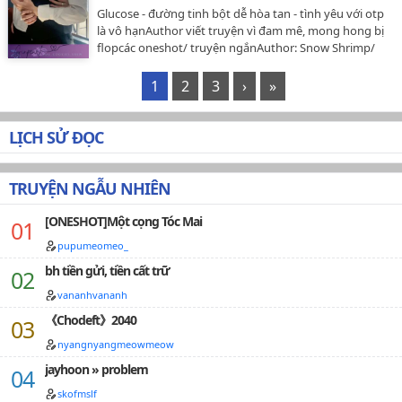
Glucose - đường tinh bột dễ hòa tan - tình yêu với otp
là vô hạnAuthor viết truyện vì đam mê, mong hong bị
flopcác oneshot/ truyện ngắnAuthor: Snow Shrimp/
Snew…
1
2
3
›
»
LỊCH SỬ ĐỌC
TRUYỆN NGẪU NHIÊN
[ONESHOT]Một cọng Tóc Mai
pupumeomeo_
bh tiền gửi, tiền cất trữ
vananhvananh
《Chodeft》2040
nyangnyangmeowmeow
jayhoon » problem
skofmslf