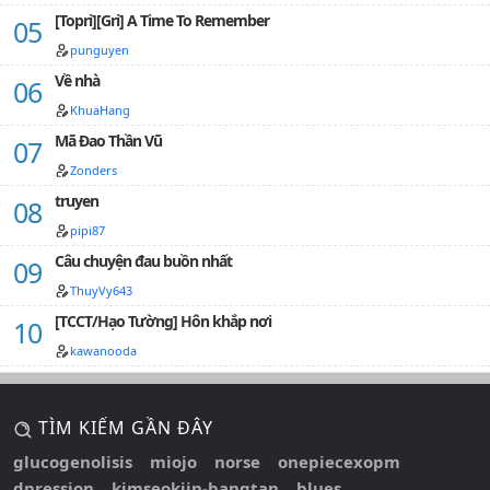
[Topri][Gri] A Time To Remember
punguyen
Về nhà
KhuaHang
Mã Đao Thần Vũ
Zonders
truyen
pipi87
Câu chuyện đau buồn nhất
ThuyVy643
[TCCT/Hạo Tường] Hôn khắp nơi
kawanooda
TÌM KIẾM GẦN ĐÂY
glucogenolisis
miojo
norse
onepiecexopm
dpression
kimseokjin-bangtan
blues