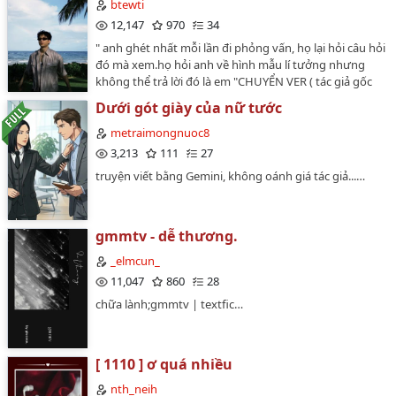
btewti
12,147
970
34
" anh ghét nhất mỗi lần đi phỏng vấn, họ lại hỏi câu hỏi
đó mà xem.họ hỏi anh về hình mẫu lí tưởng nhưng
không thể trả lời đó là em "CHUYỂN VER ( tác giả gốc
@_yoonlye )…
Dưới gót giày của nữ tước
metraimongnuoc8
3,213
111
27
truyện viết bằng Gemini, không oánh giá tác giả...…
gmmtv - dễ thương.
_elmcun_
11,047
860
28
chữa lành;gmmtv | textfic…
[ 1110 ] ơ quá nhiều
nth_neih