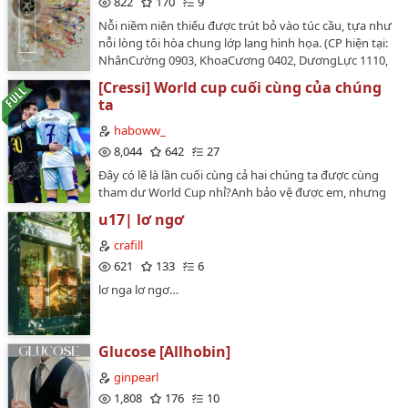
822
170
9
Nỗi niềm niên thiếu được trút bỏ vào túc cầu, tựa như
nỗi lòng tôi hòa chung lớp lang hình họa. (CP hiện tại:
NhânCường 0903, KhoaCương 0402, DươngLực 1110,
HòaKhang 2317, ViệtQuân 0519, TàiCươngVương
[Cressi] World cup cuối cùng của chúng
201005 (Huế FC), ...)…
ta
haboww_
8,044
642
27
Đây có lẽ là lần cuối cùng cả hai chúng ta được cùng
tham dư World Cup nhỉ?Anh bảo vệ được em, nhưng
lại chẳng thể bảo vệ được tình yêu của chúng ta.Thời
u17| lơ ngơ
gian qua đã để em chịu nhiều khổ sở rồi.…
crafill
621
133
6
lơ nga lơ ngơ…
Glucose [Allhobin]
ginpearl
1,808
176
10