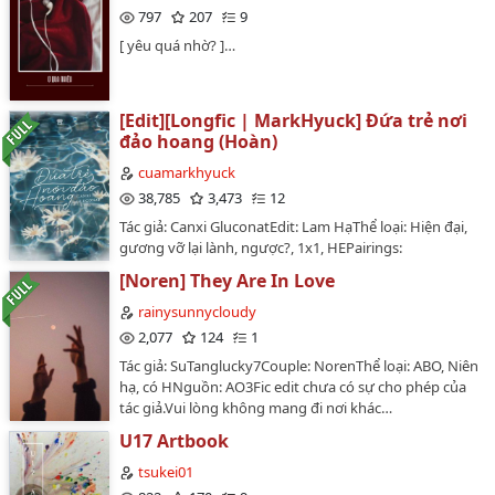
797
207
9
[ yêu quá nhờ? ]…
[Edit][Longfic | MarkHyuck] Đứa trẻ nơi
đảo hoang (Hoàn)
cuamarkhyuck
38,785
3,473
12
Tác giả: Canxi GluconatEdit: Lam HạThể loại: Hiện đại,
gương vỡ lại lành, ngược?, 1x1, HEPairings:
MarkHyuckTình trạng bản gốc: Hoàn thànhTình trạng
[Noren] They Are In Love
bản edit: Hoàn thànhDesigner: TemmBản edit đã nhận
được sự đồng ý của tác giả fic gốc. Vui lòng không re-
rainysunnycloudy
up hay chuyển ver dưới mọi hình thứcVăn án:"Hai
2,077
124
1
người họ sẽ mãi mãi là đứa trẻ trong lòng nhau."…
Tác giả: SuTanglucky7Couple: NorenThể loại: ABO, Niên
hạ, có HNguồn: AO3Fic edit chưa có sự cho phép của
tác giả.Vui lòng không mang đi nơi khác…
U17 Artbook
tsukei01