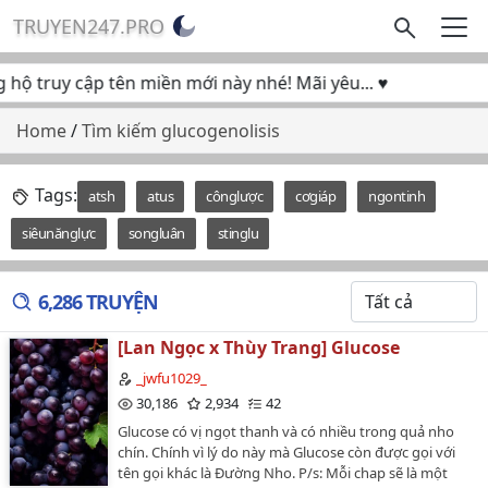
TRUYEN247.PRO
ộ truy cập tên miền mới này nhé! Mãi yêu... ♥
Home
/
Tìm kiếm glucogenolisis
Tags:
atsh
atus
cônglược
cơgiáp
ngontinh
siêunănglực
songluân
stinglu
6,286 TRUYỆN
[Lan Ngọc x Thùy Trang] Glucose
_jwfu1029_
30,186
2,934
42
Glucose có vị ngọt thanh và có nhiều trong quả nho
chín. Chính vì lý do này mà Glucose còn được gọi với
tên gọi khác là Đường Nho. P/s: Mỗi chap sẽ là một