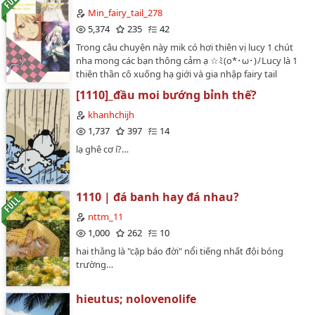
Min_fairy_tail_278
5,374
235
42
Trong câu chuyện này mik có hơi thiên vị lucy 1 chút
nha mong các bạn thông cảm ạ ☆ﾐ(o*･ω･)ﾉLucy là 1
thiên thần cô xuống hạ giới và gia nhập fairy tail
nhưng chỉ vì bị vu oan nên cô đã bị Natsu đánh và chửi
[1110]_đầu moi bướng bỉnh thế?
rủa khinh bỉ cô cả hội chẳng ai tin cô chỉ có : Erza ,
wendy, levy , lisanna, mira , carla, happy, lily , Gray ,
khanhchijh
laxus, Gajeel , mavis , và hội trưởng..... Sau khi rời hội cô
1,737
397
14
gia nhập Sabertooth và biết chuyện của cô với fairy
lạ ghê cơ í?…
tail.... Fairy tail dần dần cx bị bàn tán người dân xôn
xao về việc này vì fairy tail ko biết cô đã bí mật giúp đỡ
họ rất nhiều .... Những hội khác cx biết đc chuyện này
thông qua Sabertooth và cx dần dần cắt đứt mối quan
1110 | đá banh hay đá nhau?
hệ giữa hội với fairy tail và cx thân với Sabertooth hơn
nttm_11
.....…
1,000
262
10
hai thằng là "cặp báo đời" nổi tiếng nhất đội bóng
trường…
hieutus; nolovenolife