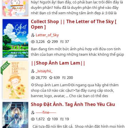
Này! Người ấy! Bạn đấy, có phải bạn lạc trôi đến đây là
duyên phận? Nếu đã là duyên phận thì ghé vào đây
nhé! Bạn có thể xem những tấm ảnh đẹp á :3 Đã là
duyên phận thì vào coi đi nào.P/s: "Shop Hako"…
Collect Shop || The Letter of The Sky [
Open ]
Letter_of_Sky
3,226
299
37
Bạn đang tìm một bức ảnh phù hợp với đứa con tinh
thần của bạn nhưng những team khác không thể giúp
đỡ?Vậy tại sao bạn không đến với shop của chúng
||Shop Ảnh Lam Lam||
mình? The Letter of The Sky sẽ đáp ứng mọi nhu cầu
của các bạn![ Design by #Wi ]Lưu ý: Tất cả ảnh trong
_ivisayhii_
đây đều không thuộc quyền sở hữu của chúng tôi và
28,770
639
200
được dùng với mục đích phi thương mại.…
🌻Shop ảnh Lam Lam🌻Đi ngang qua hãy ghé thăm
shop của tớ nào các cậu!!•Tại đây cung cấp stock,
banner, logo, avatar, ... Cho các bạn có thể des
bìa!Ngoài ra còn một số ảnh Lam sưu tầm chỉ vì nó
Shop Đặt Ảnh. Tag Ảnh Theo Yêu Cầu
đẹp. Để biết thêm thông tin mời dô xem.*Bìa được
design by @Tapdoanmeo20…
------fine------
1,672
109
19
_Cái tựa đã nói lên tất cả._Shop nhận đặt hình mọi hình