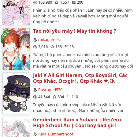
163,980
4,557
200
Phần 2 là nối tiếp của phần 1 . Lần này sẽ có nhiều hình
và hình cũng sẽ đẹp và kawaii hơn. Mong mọi người
ủng hộ nhé ^^…
Tao nói yêu mày ! Mày tin không ?
mikagameza
3,016
153
23
Từ một bộ phim anime mà mình cho rằng nó có một
nội dung hay nên mk dựa nhưng cốt phim anime đó
mà viết ra một câu chuyện .. Nó sẽ không được hay đối
với mọi người cho lắm nhưng mk mong m.n ủng hộ và
Jaki X All Girl Harem, Otp BoyxGirl, Các
cho mk ý kiến để những câu chuyện tiếp theo của mk
Otp Khác, Ocxgirl , Otp Khác ❤,🍋.
thêm phần thú vị và cuốn hút hơn nha . GTNV+ Trần
Ngọc Hàn Dương ( nó ) 16 tuổi : khuôn mặt siêu cute ,
Rustogerl570
socciu , đôi mắt nâu hạt dẻ to tròn với mái tóc dài đen
41,544
804
110
tuyền cùng làn da trắng noãn . Thông minh , võ giỏi ,
Truyện này của mình ship Jaki x Nhân vật Nữ với
quậy phá không ai bằng , vui vẻ , hòa đồng nhưng ai
nhau,hoặc ship nhân vật Nam, nữ ngẫu nhiên với
biết trong thâm tâm đang buồn vì ai đó , thân hình cực
nhau, không ship Jaki x Nam, Nam x Nam , Nữ x Nữ, vì
chuẩn cao 1m70 ,IQ: 200/200 , là hotgirl của trường và
Genderbent Ram x Subaru | Re:Zero
tụi tìm kiếm trên mạng thấy đa phần toàn Jaki x Nam,
cũng là con của 2 người nổi tiếng nhưng sống trong
High School Au | Cool boy bad girl
Boyxboy, Girlxgirl nên nhìn thấy ngán tới tận mang tai
ngôi nhà khá giả vì pama nó không muốn màu mè, mẹ
lắm rồi đấy, nên ai thích Jaki Đam Mỹ Bách hợp thì qua
Rain_Bumbershoot
là nhà thiết kế thời trang có máu mặt trên thế giới còn