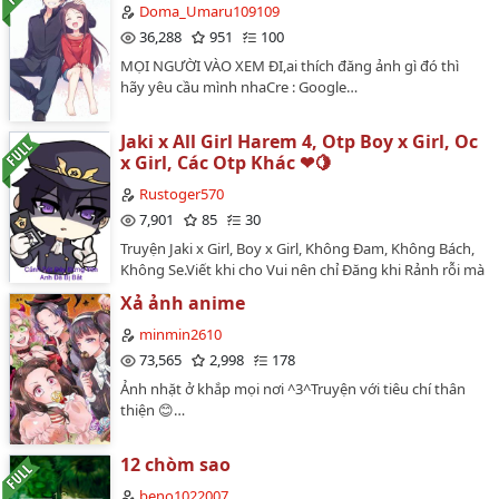
Doma_Umaru109109
36,288
951
100
MỌI NGƯỜI VÀO XEM ĐI,ai thích đăng ảnh gì đó thì
hãy yêu cầu mình nhaCre : Google…
Jaki x All Girl Harem 4, Otp Boy x Girl, Oc
x Girl, Các Otp Khác ❤🍋
Rustoger570
7,901
85
30
Truyện Jaki x Girl, Boy x Girl, Không Đam, Không Bách,
Không Se.Viết khi cho Vui nên chỉ Đăng khi Rảnh rỗi mà
thôi, Không Thích Qua Truyện Bạn Khác Mà Đọc.…
Xả ảnh anime
minmin2610
73,565
2,998
178
Ảnh nhặt ở khắp mọi nơi ^3^Truyện với tiêu chí thân
thiện 😊…
12 chòm sao
beno1022007