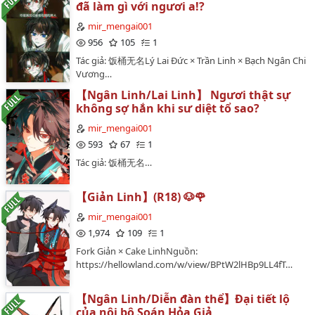
đã làm gì với ngươi a!?
mir_mengai001
956
105
1
Tác giả: 饭桶无名Lý Lai Đức × Trần Linh × Bạch Ngân Chi
Vương…
【Ngân Linh/Lai Linh】 Ngươi thật sự
không sợ hắn khi sư diệt tổ sao?
mir_mengai001
593
67
1
Tác giả: 饭桶无名…
【Giản Linh】(R18) 🐶🌹
mir_mengai001
1,974
109
1
Fork Giản × Cake LinhNguồn:
https://hellowland.com/w/view/BPtW2lHBp9LL4fT…
【Ngân Linh/Diễn đàn thể】Đại tiết lộ
của nội bộ Soán Hỏa Giả