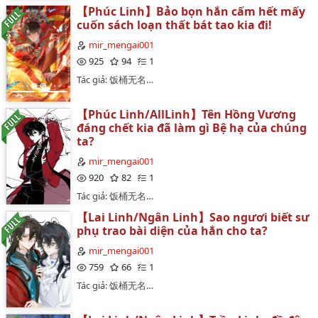
【Phúc Linh】Bảo bọn hắn cấm hết mấy
cuốn sách loạn thất bát tao kia đi!
mir_mengai001
925
94
1
Tác giả: 饭桶无名…
【Phúc Linh/AllLinh】Tên Hồng Vương
đáng chết kia đã làm gì Bệ hạ của chúng
ta?
mir_mengai001
920
82
1
Tác giả: 饭桶无名…
【Lai Linh/Ngân Linh】Sao ngươi biết sư
phụ trao bài diện của hắn cho ta?
mir_mengai001
759
66
1
Tác giả: 饭桶无名…