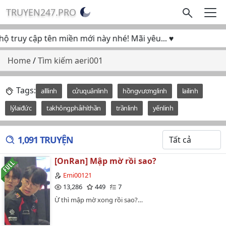
TRUYEN247.PRO
 truy cập tên miền mới này nhé! Mãi yêu... ♥
Home
/
Tìm kiếm aeri001
Tags:
alllinh
cửuquânlinh
hồngvươnglinh
lailinh
lýlaiđức
takhôngphảihíthần
trầnlinh
yếnlinh
1,091 TRUYỆN
[OnRan] Mập mờ rồi sao?
Emi00121
13,286
449
7
Ừ thì mập mờ xong rồi sao?…