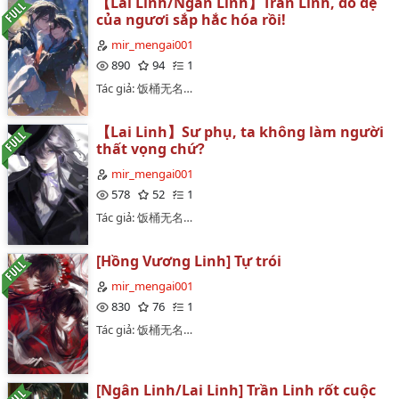
【Lai Linh/Ngân Linh】Trần Linh, đồ đệ
của ngươi sắp hắc hóa rồi!
mir_mengai001
890
94
1
Tác giả: 饭桶无名…
【Lai Linh】Sư phụ, ta không làm người
thất vọng chứ?
mir_mengai001
578
52
1
Tác giả: 饭桶无名…
[Hồng Vương Linh] Tự trói
mir_mengai001
830
76
1
Tác giả: 饭桶无名…
[Ngân Linh/Lai Linh] Trần Linh rốt cuộc