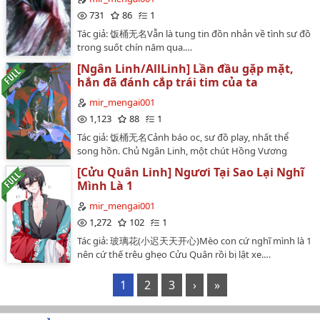
731
86
1
Tác giả: 饭桶无名Vẫn là tung tin đồn nhản về tình sư đồ
trong suốt chín năm qua.…
[Ngân Linh/AllLinh] Lần đầu gặp mặt,
hắn đã đánh cắp trái tim của ta
mir_mengai001
1,123
88
1
Tác giả: 饭桶无名Cảnh báo oc, sư đồ play, nhất thể
song hồn. Chủ Ngân Linh, một chút Hồng Vương
Linh…
[Cửu Quân Linh] Ngươi Tại Sao Lại Nghĩ
Mình Là 1
mir_mengai001
1,272
102
1
Tác giả: 玻璃花(小迟天天开心)Mèo con cứ nghĩ mình là 1
nên cứ thế trêu ghẹo Cửu Quân rồi bị lật xe.…
1
2
3
›
»