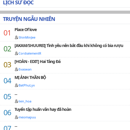
LỊCH SỬ ĐỌC
TRUYỆN NGẪU NHIÊN
Place Of love
ShinMinJee
[AKAM/SHUUREI] Tình yêu nên bắt đầu khi không có bia rượu
CordialementR
[HOÀN - EDIT] Hai Tảng Đá
Evaswan
MỊ ẢNH THẦN BỘ
BatPhuLyx
...
lien_hoa
Tuyển tập huấn văn hay đã hoàn
meomapuu
...