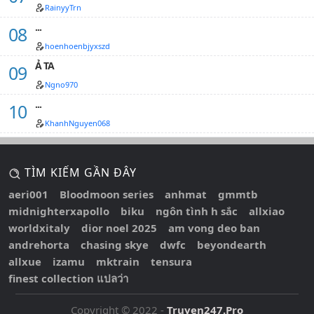
RainyyTrn
...
hoenhoenbjyxszd
Ả TA
Ngno970
...
KhanhNguyen068
TÌM KIẾM GẦN ĐÂY
aeri001
Bloodmoon series
anhmat
gmmtb
midnighterxapollo
biku
ngôn tình h sắc
allxiao
worldxitaly
dior noel 2025
am vong deo ban
andrehorta
chasing skye
dwfc
beyondearth
allxue
izamu
mktrain
tensura
finest collection แปลว่า
Copyright © 2022 -
Truyen247.Pro