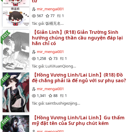
tư
mir_mengai001
567
77
1
Tác giả: 饭桶无名…
【Giản Linh】(R18) Giản Trường Sinh
hướng chúng thần cầu nguyện đáp lại
hắn chỉ có
mir_mengai001
1,258
73
1
Tác giả: LuXiXuanQiong…
【Hồng Vương Linh/Lai Linh】(R18) Đồ
đệ chẳng phải là để ngủ với sư phụ sao?
mir_mengai001
1,341
88
1
Tác giả: saintbushigezijing…
【Hồng Vương Linh/Lai Linh】Gu thẩm
mỹ đặt tên của Sư phụ chút kém
mir_mengai001