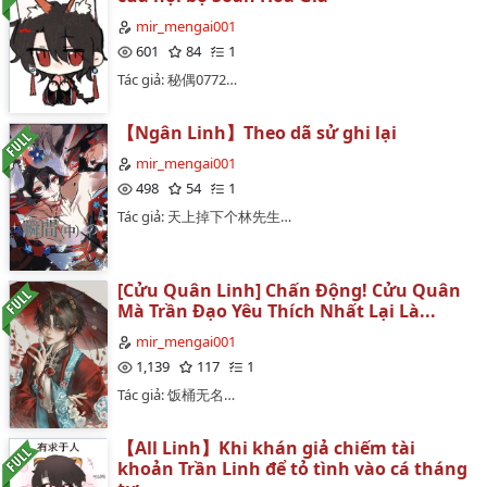
mir_mengai001
601
84
1
Tác giả: 秘偶0772…
【Ngân Linh】Theo dã sử ghi lại
mir_mengai001
498
54
1
Tác giả: 天上掉下个林先生…
[Cửu Quân Linh] Chấn Động! Cửu Quân
Mà Trần Đạo Yêu Thích Nhất Lại Là...
mir_mengai001
1,139
117
1
Tác giả: 饭桶无名…
【All Linh】Khi khán giả chiếm tài
khoản Trần Linh để tỏ tình vào cá tháng