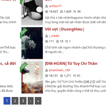
từ cái ngày cô cưới Thái Anh, cô tiểu thư đài
g mọi người
muốn "giúp đỡ" hắn.Kết quả ngày thứ hai, 
trưởng nhưng rất cưng chồng. " Ngày nào
anhbo77
ruyện Trung
hoang mang ngồi ở đầu giường cảm nhận
phải thương em, giống như ngày nào cũng
19,427
1,429
34
 hợp với 2
trận đau đớn trên cơ thể, nhớ tới tối hôm q
no bụng" - trích lời Phác Thái Anh.Mọi tình t
đều chỉnh
chịu đựng thống khổ, bị người ta "đánh" t
Tác Giả
Sát thủ x Sát nhânNagumo Yoichi nhận nh
cốt truyện và nhân vật đều là hư cấu.❕Truyệ
a.…
chảy nước mắt...Này thì cả đêm.Này thì uố
ai thụ chính
truy lùng một kẻ sát nhân được biết với tên
được phát hành ở Wattpad, không cho phép
trớn.Cầm thú Kim Thái Hanh, anh chết chắc 
ChiThể loại:
Bunny Girl - chuyên mưu sát những gã đàn
chuyển ver dưới mọi hình thức hoặc mang 
Vời vợi |DuongHieu|
...Chuyển ver: Kim Thái Hanh x Điền Chính
nh cảm, Ngọt
phạm tội tình dục. Nhưng không ngờ nhiệ
tải ở một nền tảng khác. Mong mọi người 
mìn: Mù chữ viết văn, logic đã nằm dưới mộ
: 72
này sẽ khiến hắn dấn thân sâu hơn vào vù
i_mbibi
thông cho tác giả.…
phép tác giả được bay cao bay xa, lối hành
CátBeta:
đạo đức và đặt câu hỏi về mục tiêu của mìn
111
19
1
thường, công thụ không phải người hiền l
Hàm công,
gìn Trật Tự (Order) kiểu gì khi mà hắn còn 
SơnThể loại:
Chữ tình vắt ngọn nhành câyChữ thương cất
ó rất nhiều,
thể ngăn chặn những tội ác làm lung lay cá
Đô Thị…
đi người rời…
c không rõ
quyền lực mỗi ngày?Lưu ý: - Trong AU này 
 Hàm yêu
vẫn là chủ tịch JAA, chưa ngỏm, vì tác giả c
ê trong
nhân vật đóng vai phản diện, hihi. - Nagu
c, cả đời
[ĐM-HOÀN] Tứ Tuy Chi Thần
hân vật này
bị trục xuất khỏi JAA, đã biết Asaki là chủ 
phamhien_109
o.Dâng
ám sát năm xưa nên chờ cơ hội trả thù.…
18,131
1,211
61
ủng ái của
ắm mắt mở
Tên gốc: TỨ TUY CHI THẦN 恣睢之臣 (KẺ T
ày rồi.Cứ
Beta: Mộc
CÀN)Tác giả: Đường Tửu KhanhThể loại: cun
hìn cậu
it đã được
chủ thụ, quyền thần công x thế tử thụ, cư
n thêm một
 editor
cường, ấm áp, hỗ sủng, tình hữu độc chung
 hạnh
n nhưng
HETình trạng: 55 chương + 6 phiên ngoạiTí
1
2
3
›
»
nh nhãi con
iả muốn
246.679.120Biên tập: HIỀN Nguồn: