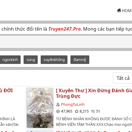
HOM
U
chính thức đổi tên là
Truyen247.Pro
. Mong các bạn tiếp tụ
ngontinh
sung
xuyênkhông
đammỹ
NG ĐỜI
[ Xuyên Thư ] Xin Đừng Đánh Gi
Trùng Đực
PhongTuLinh
47,965
8,215
51
CHÍNH LÀ
TỪ BỆNH NHÂN KHÔNG ĐƯỢC ĐÁNH SỐ 
dẫn văn)Tác
BỆNH VIỆN TÂM THẦN XXX:Chào mọi người
nlac Editor:
như tôi vừa xuyên thành một trùng đực tại 