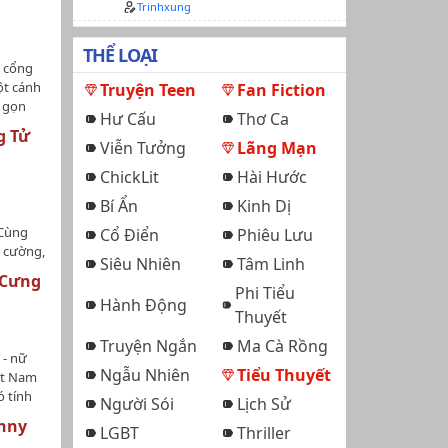
giả, chỉ
Trinhxung
 rẩy:
nh tiết
duy nhất
tưởng có
iện
ược đăng
gờ bé
THỂ LOẠI
 chương
à đồ ăn
c cổng
e, nơi
g: 13+
ột cánh
Truyện Teen
Fan Fiction
ặt
 năm
y gọn
ản Tri
 đến
Hư Cấu
Thơ Ca
 tay
ng ai
ững
g Tử
ng, đành
ưu hot
Viễn Tưởng
Lãng Mạn
 có sự
n cậu
ải
.Liệu 33
ChickLit
Hài Hước
: Lee
p
n sang
thương x
Bí Ẩn
Kinh Dị
a mình
 Cùng
Cổ Điển
Phiêu Lưu
 cường,
Siêu Nhiên
Tâm Linh
g tình
 Cưng
ối thủ
Phi Tiểu
Hành Động
ới mèo,
Thuyết
hính
Truyện Ngắn
Ma Cà Rồng
 bao năm
 - nữ
h xử hắn
Ngẫu Nhiên
Tiểu Thuyết
ệt Nam
hải hỏi.
ó tính
Người Sói
Lịch Sử
hã hắn,
 người
c vung
nny
LGBT
Thriller
ay đổi
iện nói