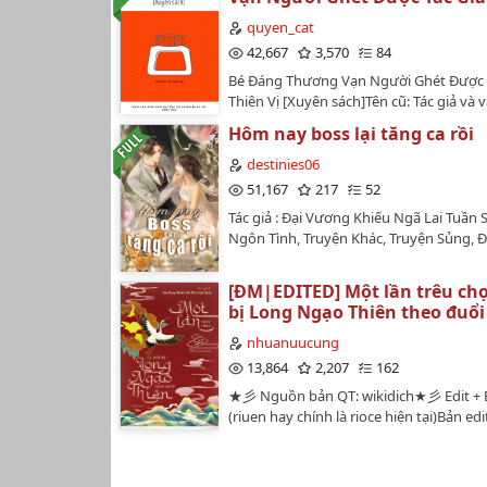
chuyện gì sẽ xảy ra?…
như các bạn trans, beta và editor. Mon
quyen_cat
đừng mang đi nơi khác. Vì bản gốc là t
42,667
3,570
84
nên tui sẽ chỉnh sửa một vài tiểu tiết để
bạn nhỏ nhà chúng ta, chổ nào không 
Bé Đáng Thương Vạn Người Ghét Được 
được tui sẽ giữ nguyên như bản gốc nh
Thiên Vị [Xuyên sách]Tên cũ: Tác giả và v
vạn người mê của hắn HE rồiTác giả: Cố 
Hôm nay boss lại tăng ca rồi
Sáng tác gốc, Đam mỹ, Hiện đại, HE, Tì
ngào, Xuyên sách, Nhẹ nhàngSố chương
destinies06
chương - 11 ngoại truyệnEditor: Quyên 
51,167
217
52
AzinNguồn: Tấn GiangGiới thiệu[Hoắc 
Tác giả : Đại Vương Khiếu Ngã Lai Tuần 
Tiêu Gia Niên thụ, thị giác hai bên đều c
Ngôn Tình, Truyện Khác, Truyện Sủng, 
mỗi người một nửa cho nên tag thị giá
ràng]1,Làm một tác giả, nhân vật Hoắc
thích nhất là vai thụ chính vạn người m
[ĐM|EDITED] Một lần trêu chọ
cuốn truyện mới nhất của hắn.Hắn vì n
bị Long Ngạo Thiên theo đuổi
mà dốc hết tâm huyết, tận tâm sáng tạ
nhuanuucung
vương miện lên vì cậu, ban cho cậu sự s
13,864
2,207
162
vạn người.Cuối cùng, một ngày nọ, nh
mắt, tuyệt, hắn xuyên vào quyển sách n
★彡 Nguồn bản QT: wikidich★彡 Edit + 
tưởng có thể tận mắt ngắm nhãi con, n
(riuen hay chính là rioce hiện tại)Bản ed
được vạn người sủng ái, còn có thể cắ
Việt hoá hết mức có thể và có vài câu từ
mẻ đường.Hoắc Hàm cảm thấy vô cùng
sáng tạo từ vốn ngôn ngữ của bản thâ
phúc.Kết quả lại không ngờ đến --Gia đì
vẫn đảm bảo giữ nguyên ý nghĩa tác g