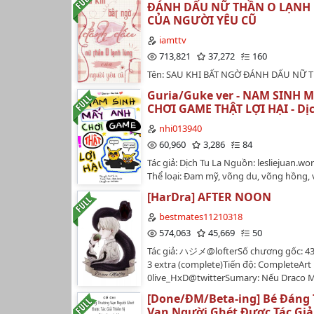
đăng lại phần giới thiệu phiên bản tục 
ĐÁNH DẤU NỮ THẦN O LẠNH
trí mà còn kể về cuộc sống học đường 
Romantic nên có một số từ ngữ không 
đầu nha…
CỦA NGƯỜI YÊU CŨ
chính tại một ngôi trường đặc biệt.Min
Cân nhắc trước khi đọc‼️Trong một thế g
Light Novel được thực hiện khá tốt bởi
bạc có thể đổi lấy lòng trung thành, quy
iamttv
Shunsaku, nhưng anime có thể không tái
thể quyết định số phận của một con ng
713,821
37,272
160
tốt cốt truyện gốc do thay đổi và cắt x
tình cảm từ lâu đã trở thành thứ xa xỉ 
Tên: SAU KHI BẤT NGỜ ĐÁNH DẤU NỮ 
tình tiết.Cuối cùng, điểm thu hút lớn nh
manh nhất. Con người chen chân giữa 
LẠNH LÙNG CỦA NGƯỜI YÊU CŨTác giả:
truyện là cơ sở White Room, nơi đã đào
đấu đá không hồi kết, sẵn sàng lợi dụng
Guria/Guke ver - NAM SINH 
Miên (Phục Dung Dạ)Nhân vật chính: Gi
nhân vật chính. Câu trả lời cho nhiều câ
hay chà đạp lẫn nhau để bước lên vị trí 
CHƠI GAME THẬT LỢI HẠI - Dịc
Phỉ Nhiên.Tích phân: 800 triệu.Tình trạng
được tìm thấy trong phần tiền truyện. T
Dưới ánh đèn hào nhoáng của danh vọn
hoàn.Editor: Phi Hành Gia.Số chương: 
nhi013940
truyện được đánh giá là thành công về
bí mật không thể phơi bày, còn phía s
chính văn + 14 phiên ngoại.Sơ lược: Hiệ
mại và giải thưởng.link năm nhất:
60,960
3,286
84
tối bị cả thế giới khinh miệt lại cất giấu
lệch hai tuổi.Bà xã cưng chiều độc quyề
https://www.wattpad.com/story/2921699
thật chưa từng được gọi tên.Ranh giới 
Tác giả: Dịch Tu La Nguồn: lesliejuan.w
Nhiên, giai đoạn đầu không biết trân trọ
youkoso-jitsuryoku-shijou-shugi-no lin
và sai dần trở nên mờ nhạt. Kẻ đứng ng
Thể loại: Đam mỹ, võng du, võng hồng,
đoạn sau gọi vợ yêu ơi xin tha thứ × Nữ
(vol đầu…
sáng chưa chắc đã sạch sẽ, người sống
trường, ngọt, siêu ngọt, 1vs1, HE Trans: 
lùng hơn tuổi nhạy cảm, hay ghen, có c
[HarDra] AFTER NOON
tối cũng chưa hẳn là kẻ đáng bị phán xé
Leslie Chuyển ver: (∞)Béo Tổng số chươ
chiếm hữu.Tag nội dung: Sinh con, đô th
chương Chỉ là một câu chuyện tình yêu 
bestmates11210318
oan gia, ngọt văn, ABO, cao lĩnh chi hoa
nhân vật chung quanh thế giới game. T
574,063
45,669
50
nhân vật chính: Giang Từ; Góc nhìn tươn
ngắn đối thoại của hai nhân vật: - Min
Phỉ Nhiên.Khác: Bác sĩ, tình địch, nữ thầ
Tác giả: ハジメ@lofterSố chương gốc: 4
sinh mấy anh chơi game thật lợi hạ nha ~ ٩(♡ε♡)۶
một câu: Bà chủ nhỏ × Bác sĩ ngoại khoa
3 extra (complete)Tiến độ: CompleteArt 
Minhyeong: Nam sinh chúng tôi chơi ga
Nội tâm kiên định, một tấm chân tình k
0live_HxD@twitterSumary: Nếu Draco M
như zậy đó! ೭੧(❛〜❛✿)੭೨
…
37 vô tình quay trở về quá khứ vào năm
==================================
[Done/ĐM/Beta-ing] Bé Đáng
tư, và cậu quyết định dứt mình khỏi cuộ
Chuyển ver chưa có sự đồng ý của tác g
Vạn Người Ghét Được Tác Giả 