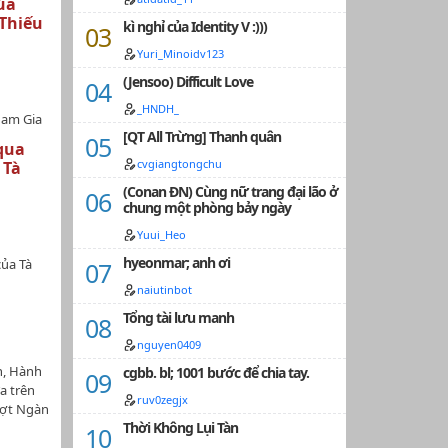
ủa
 đồ ăn
Thiếu
kì nghỉ của Identity V :)))
hặt
 gặp
Yuri_Minoidv123
với
(Jensoo) Difficult Love
dù nơi
ôi vẫn
_HNDH_
ham Gia
liên
[QT All Trừng] Thanh quân
Tấn
.Vâng,
qua
 + 7
!!!_Chú
cvgiangtongchu
 Tà
1 chương
không
(Conan ĐN) Cùng nữ trang đại lão ở
chính :
bệnh
chung một phòng bảy ngày
baby An
ấu đầy
ời tám
Yuui_Heo
ủ công,
, nghề
 Tây, hư
hyeonmar; anh ơi
của Tà
 ngày
 tế,
n tử
một đứa
naiutinbot
, Xuyên
Tử
ỏ ở đâu
am chủ,
Tổng tài lưu manh
 sang,
ậu gọi:
.…
 Sinh
nguyen0409
g trứng,
ạn nhân
hông còn
n, Hành
cgbb. bl; 1001 bước để chia tay.
 câu
Ban đầu
a trên
 vạn
ruv0zegjx
hi đến
ượt Ngàn
 sụp đổ
hì phát
Thời Không Lụi Tàn
ớc."Bản
 đường
, nhưng