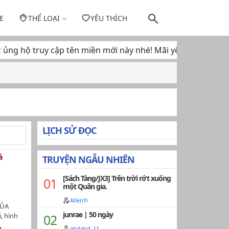
E
THỂ LOẠI
YÊU THÍCH
c ủng hộ truy cập tên miền mới này nhé! Mãi yêu... ♥
LỊCH SỬ ĐỌC
á
TRUYỆN NGẪU NHIÊN
[Sách Tàng/JX3] Trên trời rớt xuống
một Quân gia.
AllenYi
CỦA
junrae | 50 ngày
, hình
thời đại
atidatid_11