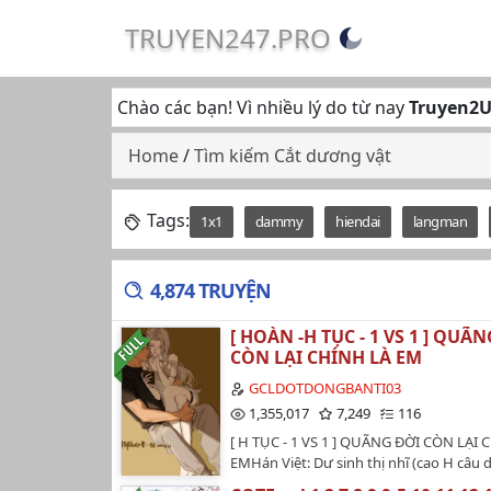
TRUYEN247.PRO
Chào các bạn! Vì nhiều lý do từ nay
Truyen2
Home
/
Tìm kiếm Cắt dương vật
Tags:
1x1
dammy
hiendai
langman
4,874 TRUYỆN
[ HOÀN -H TỤC - 1 VS 1 ] QUÃ
CÒN LẠI CHÍNH LÀ EM
GCLDOTDONGBANTI03
1,355,017
7,249
116
[ H TỤC - 1 VS 1 ] QUÃNG ĐỜI CÒN LẠI 
EMHán Việt: Dư sinh thị nhĩ (cao H câu 
giả: Tra Tra ThỏConvert: Vespertine & Ha