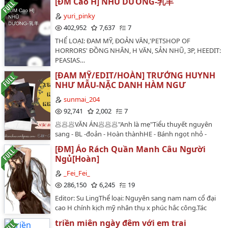
[ĐM Cao H] NHŨ DƯƠNG-乳羊
Nói Đầu để rõ hơn…
đây của mình.Vì muốn giữ lấy hình tượng trong sáng
yuri_pinky
tốt đẹp trước mặt bạn trai, tiểu thần tượng chỉ có thể
402,952
7,637
7
rưng rưng đáp ứng hết thảy yêu cầu của cha vợ tương
lai. Cảnh báo: Có chút thô tục, ai không chịu được xin
THỂ LOẠI: ĐAM MỸ, ĐOẢN VĂN,'PETSHOP OF
dừng bước…
HORRORS' ĐỒNG NHÂN, H VĂN, SẢN NHŨ, 3P, HEEDIT:
PEASIAS…
[ĐAM MỸ/EDIT/HOÀN] TRƯỞNG HUYNH
NHƯ MẪU-NẶC DANH HÀM NGƯ
sunmai_204
92,741
2,002
7
🥟🥟🥟VĂN ÁN🥟🥟🥟"Anh là mẹ"Tiểu thuyết nguyên
sang - BL -đoản - Hoàn thànhHE - Bánh ngọt nhỏ -
Song tính -Sản nhũ- H văn -1v1Cốt truyện: Không có 🥟
[ĐM] Áo Rách Quần Manh Câu Người
CP: Lâm Đàm x Lâm Hồi🥟Không thể khống chế được
Ngủ[Hoàn]
nước mắt ( dễ khóc) niên hạ-chó con công x Dịu dàng
thành thật người song tính thụ…
_Fei_Fei_
286,150
6,245
19
Editor: Su LingThể loại: Nguyên sang nam nam cổ đại
cao H chính kịch mỹ nhân thụ x phúc hắc công.Tác
phẩm này có nội dung hạn chế độ tuổi, reader dưới 18
triền miên ngày đêm với em trai
tuổi không được đọc.Ở vùng đất xa xôi có một chủng