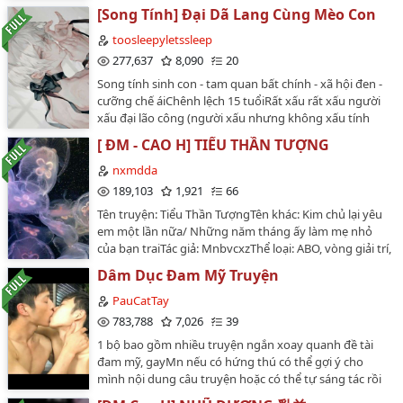
83,498,192Nguồn: Tấn Giang + khotangdammy.๖ۣۜH
[Song Tính] Đại Dã Lang Cùng Mèo Con
ưởng thọ theo sổ tử thần: Hoàn 58 tuổi + 0 lần chết
lâm sàn…
toosleepyletssleep
277,637
8,090
20
Song tính sinh con - tam quan bất chính - xã hội đen -
cưỡng chế áiChênh lệch 15 tuổiRất xấu rất xấu người
xấu đại lão công (người xấu nhưng không xấu tính
cũng không xấu trai) X kiều khí mạo mỹ mèo con
[ ĐM - CAO H] TIỂU THẦN TƯỢNG
thụTác giả: Tứ Mạt MạtNguồn QT: DuFengYu…
nxmdda
189,103
1,921
66
Tên truyện: Tiểu Thần TượngTên khác: Kim chủ lại yêu
em một lần nữa/ Những năm tháng ấy làm mẹ nhỏ
của bạn traiTác giả: MnbvcxzThể loại: ABO, vòng giải trí,
phụ tử NTR cẩu huyết, mặt than máu S tổng tài công X
Dâm Dục Đam Mỹ Truyện
mỹ mạo ngoan ngoãn thần tượng thụ, sinh tử sản
nhũ, ngọt sủng văn, cao H, HETrans: Mỹ Nhân Thiên
PauCatTay
Hạ, YJ-26612Edit + Beta: Cục Bột NhỏVăn ánTiểu thần
783,788
7,026
39
tượng là "bình hoa di động tuyến 18" đang cùng một
1 bộ bao gồm nhiều truyện ngắn xoay quanh đề tài
nam diễn viên trẻ tuổi xuất thân chính quy chìm đắm
đam mỹ, gayMn nếu có hứng thú có thể gợi ý cho
vào một tình yêu trong sáng thuần khiết.Nhưng mãi
mình nội dung câu truyện hoặc có thể tự sáng tác rồi
đến khi hai người gặp mặt gia trưởng, tiểu thần tượng
gửi mình để đăng luôn nháMọi chi tiết xem chương Lời
mới phát hiện cha của bạn trai chính là kim chủ trước