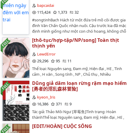
tộc tên là Dâm Hồ tộc vô cùng kì lạ, mỗi một đời sẽ cho
bapcaidai
ra đời ít nhất một dâm hồ, quyến rũ phong lưu, tuyệt
115,424
1,373
32
sắc khuynh thành. Mà bên trong thân thể bọn chúng
#songtinhBạch Hách từ một đứa trẻ mồ côi được gia
mang theo dâm độc, không thể mặc quần áo, hơn nữa
đình Văn Chấn Quốc nhận nuôi. Cậu trước kia đã mặc
nhất định luôn phải cùng nam nhân da thịt kề nhau, bị
định mình giống như một con chó hoang, không chỗ
nam nhân thao làm mới có thể sống, nếu không sẽ dục
ở, không nơi nương tựa. Cho đến khi được gia đình
hỏa đốt người mà chết.Dung Khanh chính là một tiểu
[thô-tục/hợp-tập/NP/song] Toàn thịt
nhận nuôi tận tình chăm sóc. Đặc biệt còn được người
dâm hồ như vậy, từ nhỏ đã bị đưa lên tuyết sơn không
thịnh yến
anh trai nuôi chiều chuộng từ trái tim đến thể xác.Văn
người sống cùng sư phụ, chỉ cần không xuống núi là
Tĩnh Tiêu từ khi nhìn thấy Bạch Hách liền thay đổi thái
LewdError
dâm tính của hắn có thể khắc chế.Kết quả vào một
độ, ngay đêm đầu tiên khi nhìn vào quần của em trai
29,296
95
11
ngày không tìm thấy sư phụ, hắn chỉ có thể đi xuống
nuôi đã thấy có nhiều khe hơn đàn ông. Kể từ đó, Bạch
núi tìm ngài,, ta hận ngươi, ngươi phá huỷ sự trong
Thể loại: Nguyên sang, Đam mỹ, Hiện đại , HE , Tình
Hách thuộc quyền sở hữu của hắn. Để cho cậu biết
sạch của ta, thân thể lại không thể rời khỏi dương vật,
cảm , H văn , Song tính , NP , Chủ thụ , Nhiều
người có thể làm cậu cao trào và sung sướиɠ chỉ có
biệt nữu, dâm đãng thụ, cùng một người: ngươi nói cái
CPNguyên sang nam nam mặt khác cao H hài kịch nhẹ
thể là Văn Tĩnh Tiêu hắnCP : Văn Tĩnh Tiêu x Bạch
Dũng giả dâm loạn rừng rậm mạo hiểm
gì, ta chính là thô bạo, sắc lang côngNgày full truyện:
nhàng mỹ nhân chịuCác loại cảnh tượng hạ, song tính
Hách…
[勇者的淫乱森林冒险]
21/01/2020…
tiểu thụ bị đủ loại người cùng quái vật chà đạp hằng
ngày. Như cũ là phi nhân loại xúc tua từ từ. Đại nãi có,
kyeon_Iris
sản nhũ có, đồng nghiệp có, nguyên sang có. Mỗi cái
16,386
371
9
văn chương một cái chuyện xưa.…
Tác giả: Thảo Môi Ngư [草莓鱼]Tình trạng: Hoàn
thànhThể loại: Nguyên sang, Đam mỹ, Hiện đại , HE ,
Tình cảm , H văn , Thần tiên yêu quái , Chủ công ,
[EDIT/HOÀN] CUỘC SỐNG
Phương Tây , Nhược công , Mỹ côngNguyên sang /