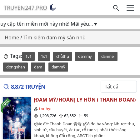
TRUYEN247.PRO
cập tên miền mới này nhé! Mãi yêu... ♥
Home
/
Tìm kiếm đam mỹ sản nhũ
Tags:
1v1
1x1
chủthụ
dammy
danmei
dongnhan
đam
đammỹ
8,872 TRUYỆN
[ĐAM MỸ/HOÀN] LY HÔN ( THANH ĐOAN)
trinhyi
1,298,726
63,552
59
๖ۣۜMẹ đẻ: Thanh Đoan 青端.๖ۣۜSố đo ba vòng: Nhược thụ,
sinh tử, cẩu huyết, ác tục, cổ tảo vị, nhất thời sảng
khoái, không đổi công, ABOTích phân: