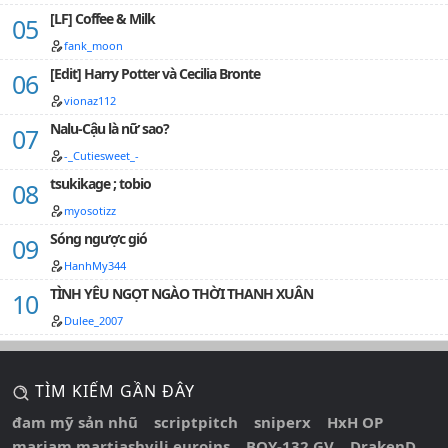
[LF] Coffee & Milk
fank_moon
[Edit] Harry Potter và Cecilia Bronte
vionaz112
Nalu-Cậu là nữ sao?
-_Cutiesweet_-
tsukikage ; tobio
myosotizz
Sóng ngược gió
HanhMy344
TÌNH YÊU NGỌT NGÀO THỜI THANH XUÂN
Dulee_2007
TÌM KIẾM GẦN ĐÂY
đam mỹ sản nhũ
scriptpitch
sniperx
HxH OP
mariam martiashvili euroins
BOY-132 GV
DrakenD