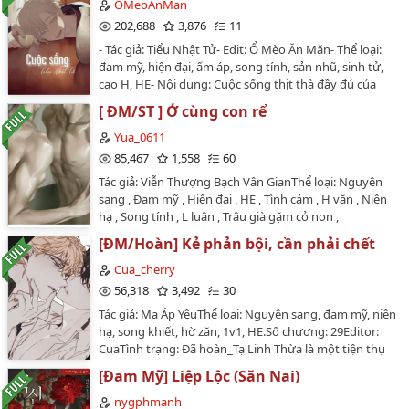
nam nam / cao H / chính kịch / nhược công cường thụ
OMeoAnMan
Dũng sĩ trẻ nhiệt huyết vì để chứng minh bản thân đã
202,688
3,876
11
một mình đi vào khu rừng kì lạ, mục tiêu chính là đánh
- Tác giả: Tiểu Nhật Tử- Edit: Ổ Mèo Ăn Mặn- Thể loại:
bại Ma Vương.Ai biết, khu rừng này thế nhưng......⚠️1.
đam mỹ, hiện đại, ấm áp, song tính, sản nhũ, sinh tử,
Dũng sĩ top x các loại quái vật bot2. Công bị các loại
cao H, HE- Nội dung: Cuộc sống thịt thà đầy đủ của
play, vô phản công, 🕊️ không khiết…
một cặp chồng chồng- Số chương: 11 chương- Couple:
[ ĐM/ST ] Ở cùng con rể
Trì Nghị - Hạ Mộc Thần…
Yua_0611
85,467
1,558
60
Tác giả: Viễn Thượng Bạch Vân GianThể loại: Nguyên
sang , Đam mỹ , Hiện đại , HE , Tình cảm , H văn , Niên
hạ , Song tính , L luân , Trâu già gặm cỏ non ,
1v1Nguyên sang / nam nam / hiện đại / trung H / hài
[ĐM/Hoàn] Kẻ phản bội, cần phải chết
kịch / mỹ nhân thụ / H cóVợ chết vì sinh khó, con trai
khóc thét trời long đất lở. Đứa trẻ chỉ chịu để cho
Cua_cherry
người bố vợ trẻ tuổi ôm ấp. Công tử hào hoa Cố Hạo
56,318
3,492
30
Ngôn không thể nào chấp nhận việc phải ở chung với
Tác giả: Ma Áp YêuThể loại: Nguyên sang, đam mỹ, niên
bố vợ.Thói quen sinh hoạt và quan điểm khác biệt, lại
hạ, song khiết, hờ zăn, 1v1, HE.Số chương: 29Editor:
còn phải cùng nhau gánh vác trách nhiệm chăm sóc
CuaTình trạng: Đã hoàn_Tạ Linh Thừa là một tiện thụ
con nhỏ, khiến thiếu gia Cố Hạo Ngôn thường xuyên
hết thuốc chữa.Vì Yến Chước, anh từ bỏ cả cuộc đời
tức chết.Nhưng mọi thứ đã thay đổi từ sau khi kiểm
[Đam Mỹ] Liệp Lộc (Săn Nai)
mình, cam chịu việc đối phương không ngừng lên
tra sức khỏe cho bố vợ.Cơ thể anh dường như bắt đầu
giường với người khác, sống một cuộc đời phóng
nygphmanh
nảy sinh dục vọng đối với người bố vợ này...•Truyện tôi