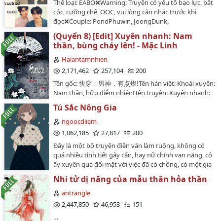
Thể loại: EABO❌Warning: Truyện có yếu tố bạo lực, bắt
nhân ngọt ngào của sói xám và tiểu bạch thỏ. ( nam
cóc, cưỡng chế, OOC, vui lòng cân nhắc trước khi
chính lâu lâu nhu cầu mãnh liệt, nữ chính kiều nộn
đọc❌Couple: PondPhuwin, JoongDunk,
hàng đêm xin tha )(có cốt truyện có thịt)Lần đầu edit
GeminiFourthVăn án: Fourth Nattawat đang có một
truyện H, có sai sót gì mong các cao nhân chỉ điểm cho
(Quyển 8) [Edit] Xuyên nhanh: Nam
cuộc sống học tập bình thường thì đột nhiên dạo gần
tui😣.…
thần, bùng cháy lên! - Mặc Linh
đây lại bị Gemini gây khó dễ, hắn luôn kiếm chuyện để
gây sự với em mặc dù trước đây Fourth chẳng hề biết
Halantamnhien
đến sự tồn tại của hắn ta. Sau khi biết tin em trai mình
2,171,462
257,104
200
bị đánh, Phuwin một mạch tìm đến Gemini để trả thù
Tên gốc: 快穿：男神，有点燃!Tên hán việt: Khoái xuyên:
nhưng trớ trêu thay cậu lại đánh nhầm người, hơn nữa
Nam thần, hữu điểm nhiên!Tên truyện: Xuyên nhanh:
còn là đánh nhầm trùm trường. Phải làm sao đây,
Nam thần, bùng cháy lên!Tác giả: Mặc LinhThể loại:
dường như Phuwin lại rước thêm rắc rối nữa rồi... Hơn
Tú Sắc Nông Gia
Ngôn tình, cổ đại, hiện đại, xuyên nhanh, hệ thống,
nữa, Dunk bạn thân cậu dường như cũng bắt đầu gặp
tình cảm, khoa học viễn tưởng, hài hước, HE,...Edit by
ngoocdiiem
phải một điều không tốt lành gì bởi vì tên sinh viên
Hạ Lan Tâm NhiênẢnh bìa: Design by Điềm Doãn#Do
1,062,185
27,817
200
mới chuyển từ nước ngoài về nào đó.…
not re-up#Văn án:Sơ Tranh vô duyên vô cớ bị phán
Đây là một bộ truyện điền văn làm ruộng, không có
định tử vong, sau khi chết, phiền não duy nhất chính là
quá nhiều tình tiết gây cấn, hay nữ chính vạn năng, cô
- tiêu tiền.Từ khi bị ràng buộc với cái hệ thống này, cô
ấy xuyên qua đối mặt với việc đã có chồng, có một gia
eo không đau, chân không mỏi, đến cả thở gấp cũng
đình nghèo khó, nam chính không tuấn mỹ vô trù,
không cần nữa, mỗi ngày đều phải tiêu tiền trong sợ
Nhi tử dị năng của mẫu thân hỏa thần
cũng không bá đạo lãnh khốc, anh chỉ là một anh nông
hãi.Hệ thống: Tiểu tỷ tỷ, không nên tùy tiện mở hình
dân bình thường, trung hậu, thật thà, thương yêu bảo
antrangle
thức vô địch! (▼皿▼#)Hệ thống: Chúng ta định ra cái
vệ vợ, có trách nhiệm với gia đình. Nữ chính giúp anh
2,447,850
46,953
151
mục tiêu nhỏ, trước tiêu hết một trăm triệu!Sơ Tranh:
vượt qua mặc cảm, hòa thuận cùng xóm giềng, phấn
Phá sản cái gì, còn nữa, tên nam nhân không thể hiểu
…
đấu làm giàu, chăm sóc và giúp đỡ mọi người... đúng