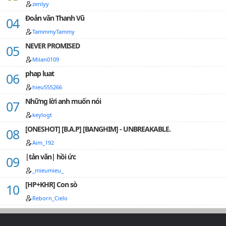
zenlyy
Đoản văn Thanh Vũ
TammmyTammy
NEVER PROMISED
Milan0109
phap luat
hieu555266
Những lời anh muốn nói
keylogt
[ONESHOT] [B.A.P] [BANGHIM] - UNBREAKABLE.
Aim_192
|tản văn| hồi ức
_mieumieu_
[HP+KHR] Con sò
Reborn_Cielo