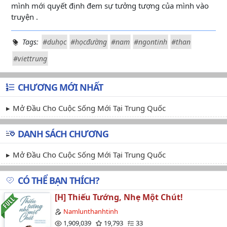
mình mới quyết định đem sự tưởng tượng của mình vào
truyện .
Tags:
#duhọc
#họcđường
#nam
#ngontinh
#than
#viettrung
CHƯƠNG MỚI NHẤT
Mở Đầu Cho Cuộc Sống Mới Tại Trung Quốc
DANH SÁCH CHƯƠNG
Mở Đầu Cho Cuộc Sống Mới Tại Trung Quốc
CÓ THỂ BẠN THÍCH?
[H] Thiếu Tướng, Nhẹ Một Chút!
Namlunthanhtinh
1,909,039
19,793
33