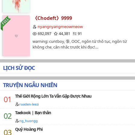
thấu này là thế nào? Đừng ngăn ta! Ta muốn đi chinh
như lời tác giả nói, thị phi nhiều, hạnh phúc cũng
phục thế giới!Nam chính nào đó: ( nhanh chóng đổi
nhiều…
tên ) Ta họ Thế tên Giới.# tiểu tỷ tỷ, có tiền thật sự có
《Chodeft》9999
thể muốn làm gì thì làm, tìm hiểu một chút đi #…
nyangnyangmeowmeow
692,097
44,381
91
warning: cuntboy, 🔞, OOC, ngôn từ thô tục, ngôn từ
không che, cân nhắc trước khi đọc!…
LỊCH SỬ ĐỌC
TRUYỆN NGẪU NHIÊN
Thế Giới Rộng Lớn Ta Vẫn Gặp Được Nhau
ruaden-leezi
Taekook | Bạn thân
ng_huongg
Quỷ Hoàng Phi