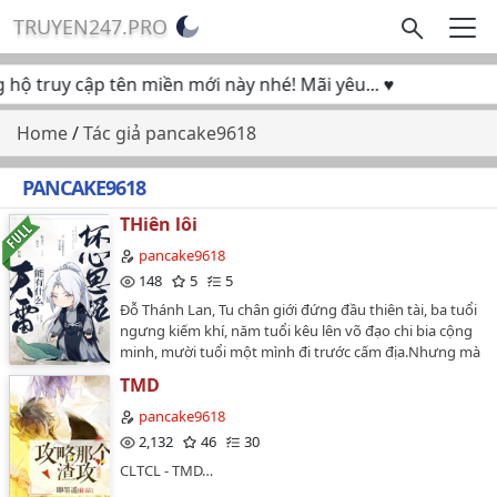
TRUYEN247.PRO
 truy cập tên miền mới này nhé! Mãi yêu... ♥
Home
/
Tác giả pancake9618
PANCAKE9618
THiên lôi
pancake9618
148
5
5
Đỗ Thánh Lan, Tu chân giới đứng đầu thiên tài, ba tuổi
ngưng kiếm khí, năm tuổi kêu lên võ đạo chi bia cộng
minh, mười tuổi một mình đi trước cấm địa.Nhưng mà
thế nhân đối hắn đánh giá chỉ có một câu --Đáng
TMD
tiếc.Đáng tiếc Đỗ gia đã có kỳ lân tử, đáng tiếc Đỗ gia
dục diệt Đỗ Thánh Lan.Đỗ Thánh Lan phụ thân: "Cho
pancake9618
dù ngươi là có một không hai kỳ tài, cũng không thể
2,132
46
30
cùng gia tộc chống lại."Chí thú hợp nhau bằng hữu:
CLTCL - TMD…
"Phi ta cố ý phản bội, giúp ngươi, tương đương đồng