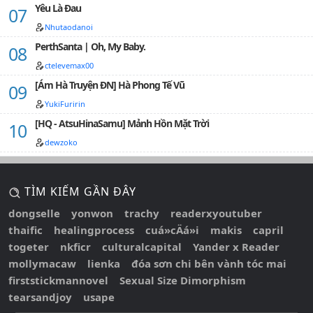
tình yêu từ thiện khoản, chạy nhanh!!!Rộng …
Yêu Là Đau
Nhutaodanoi
PerthSanta | Oh, My Baby.
ctelevemax00
[Ám Hà Truyện ĐN] Hà Phong Tế Vũ
YukiFuririn
[HQ - AtsuHinaSamu] Mảnh Hồn Mặt Trời
dewzoko
TÌM KIẾM GẦN ĐÂY
dongselle
yonwon
trachy
readerxyoutuber
thaific
healingprocess
cuá»cÄá»i
makis
capril
togeter
nkficr
culturalcapital
Yander x Reader
mollymacaw
lienka
đóa sơn chi bên vành tóc mai
firststickmannovel
Sexual Size Dimorphism
tearsandjoy
usape