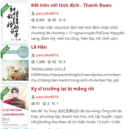
công X ôn nhuận tiểu hắc thỏ thụ, kết hôn trước yêu
ca-nhieu-nam-roi/…
Kết hôn với tình địch - Thanh Đoan
sau, thầm mến trở thành sự thật, miếng bánh ngọt
trước khi ngủ, đoản vănTình trạng bản gốc:
pancake9618
hoànEditor: Socola chấm nước mắmTóm tắtChỉ là một
8,397
95
6
câu chuyện về thầm mến trở thành sự thật, ngoại trừ
Tên Hán Việt: Hòa tình địch kết hôn đích nhật tửSố
ngọt thì chính là ngắn.P/s: Mình đăng chỉ để đọc
chương: 86 chương + 17 ngoại truyệnThể loại: Nguyên
offline. Nếu có thể hãy đọc tại đây để ủng hộ editor:
sang, đam mỹ, niên hạ công, hiện đại, HE, tình cảm,
https://booluyyly.wordpress.com/2018/04/15/vuong-
ngọt sủng, hào môn thế gia, giới giải trí, hoan hỉ oan
hoai-phong-va-quy-van-canh-muc-luc/…
Lê Hân
gia, cưới trước yêu sau, hài hước.Editor: Team Lãnh
cungHai người vốn là tình địch của nhau, không nghĩ
pancake9618
sẽ có một ngày cả hai lại yêu nhau. Đó chính là Diệp
1,586
42
5
Nam Kỳ và Thẩm Độ thăng cấp từ kẻ địch thành tình
TRỌNG SINH CHI LÊ
địch, tranh giành tình yêu vì Bạch Nguyệt Quang, kết
HÂNhttps://tieuyeutinhnghich.wordpress.com/dam-
quả ngày Bạch Nguyệt Quang kết hôn cả hai "lăn"
my-2/dang-tien-hanh/trong-sinh-chi-le-han/Tác giả:
cùng với nhau sau đó kết hôn ngoài ý muốn.Sau khi
Hoa Sinh Đường Bất SúyThể loại: Hiện đại - Trọng sinh -
kết hôn, hai người đã cân nhắc vô số phương pháp
Kỵ sĩ trưởng lại bị mắng rồi
Cha con nuôi - Cuộc sống đô thị - Ấm áp - HEĐộ dài: 94
làm sao cho đối phương ly hôn trước nhưng mà lúc
chương (không có PN)Nhân vật chính: Uất Trì Diễm x
pancake9618
Diệp Nam Kỳ đóng vai phản diện đề cập đến chuyện ly
Lê Hân (Uất Trì Hi)Raw: Hạ NguyệtTrans: QT ca caEdit:
41
2
1
hôn thì tình địch lại trở mặt.Thẩm Độ: Không chia
Nguyên Nhi + Thần Dục (từ chương 33 tới 39)Beta:
tay.Diệp Nam Kỳ:....Thẩm Độ: Chết cũng không xa
Mẹ đẻ: Yu Tony 余托尼啊๖ۣۜSố đo ba vòng: Ông trời tác
Dang Ngusi (7 chương đầu) + Nguyên Nhi (tiếp theo)…
rời.Bạch Nguyệt Quang:???BONUS: Giai đoạn trước đối
hợp, phương tây, thanh mai trúc mã, tây huyễn, ngọt,
chọi gay gắt, sau cưng chiều vô đối~Bề ngoài dịu dàng
HE๖ۣۜHưởng thọ theo sổ tử thần: hoàn 15 tuổi + 0 lần
ôn hòa ngôi sao thụ x nói năng chua ngoa tâm đậu hũ
chết lâm sàn ๖ۣۜVăn ánNgày xửa ngày xưa, ở một quốc