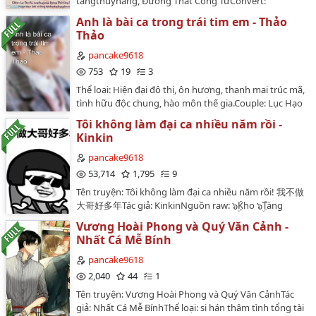
tangthuyhang, Đường Thất Công TửConvert:
repost chỉ để đọc offline. Nếu có thể hãy đọc tại đây để
thiên tư tuyệt lệ.Trong phút chốc, mãn đường toàn
ngocquynh520Số chương: 48Nguồn:
ủng hộ editor:
Anh là bài ca trong trái tim em - Thảo
tĩnh.-------------…
diendanlequydon.comGiới thiệuTừ lần đầu tiên gặp
https://phonghoavienvu.wordpress.com/2017/07/23/mu
Thảo
mặt, Nghiêm Hải An và Tôn Ngôn vừa nhìn nhau đã
luc-song-minh-tinh/…
thấy chán ghét đối phương, nhưng một người thì có
pancake9618
chỗ kiêng dè, một người thì âm thầm toan tính, cho
753
19
3
nên đôi bên chỉ có thể nắm mũi nhau để giao tiếp. Tôn
Thể loại: Hiện đại đô thị, ôn hương, thanh mai trúc mã,
Ngôn: Hừ, tự cho là thông minh.Nghiêm Hải An: À há,
tình hữu độc chung, hào môn thế gia.Couple: Lục Hạo
làm bộ làm tịch.Mạc Dịch Sinh: ... Hai người bình tĩnh
Thiên x Dương PhườngTình trạng: Hoàn (30
một chút. Thật ra đây là câu chuyện xưa về tên trộm
Tôi không làm đại ca nhiều năm rồi -
chương)Chuyển ngữ: Lightraito (Huyết Phong -
mạnh mẽ để ý công chúa trong tòa tháp cao, phải
Kinkin
Light)Bỗng một ngày Lục Hạo Thiên xuất hiện trở
chống lại con rồng ác độc canh giữ ở bên ngoài. Tôn
lại.Tuy nhiên so với chàng trai trong ấn tượng của
pancake9618
Ngôn: Có đọc truyện cổ tích không vậy? Thế mà gọi là
Dương Phường _ tự kỷ, xấu hổ, cực kỳ bịn rịn với y, nay
53,714
1,795
9
tên trộm mạnh mẽ sao? Phải gọi là vương tử. Nghiêm
đã khác biệt rất nhiều.Dương Phường buồn phiền,
Hải An: Ai là con rồng ác độc? Mạc Dịch Sinh: ... Tôi là
Tên truyện: Tôi không làm đại ca nhiều năm rồi! 我不做
nghi hoặc, hậm hực (một chút)Nhưng Lục Hạo Thiên
công chúa à??? Nhân vật chính: Nghiêm Hải An, Tôn
大哥好多年Tác giả: KinkinNguồn raw: ๖ۣۜKho ๖ۣۜTàng
lại dùng thái độ vô cùng kiên quyết can dự vào cuộc
Ngôn ┃ Nhân vật phụ: Mạc Dịch Sinh, Tôn Lăng, Lý
๖ۣۜĐam ๖ۣۜMỹ - ๖ۣۜFanficVăn ánĐại ca - Đại tẩu cũ vừa gặp
sống viên chức nhỏ của Dương Phường.Dương
Vương Hoài Phong và Quý Văn Cảnh -
Khanh┃ Khác: Người qua đường Giáp, Ất, Bính,
lại nhau đã thấy nóng mắt!Tag: Kiêu ngạo công, cường
Phường giơ cánh tay cự tuyệt, muốn đẩy Lục Hạo
Nhất Cá Mễ Bính
Đinh...P/s: Mình đăng chỉ để đọc offline. Nếu có thể hãy
thụ, cẩu huyết, gương vỡ lại lành, đại ca vườn
Thiên ra.Nhưng lại bị nắm chặt lấy.P/s: Mình đăng chỉ
đọc tại đây để ủng hộ editor:
trường.Vì bộ này dễ nhầm công thụ lắm nên tui spoil
pancake9618
để đọc offline. Nếu có thể hãy đọc tại đây để ủng hộ
https://diendanlequydon.com/viewtopic.php?
luôn. Công là Lý An Sinh, thụ là Triệu Vũ nhaP/s: Mình
2,040
44
1
editor: http://huyetphong.blogspot.com/p/blog-
style=2&t=408354…
repost chỉ để đọc offline nên nếu có thể hãy đọc tại đây
page_15.html…
Tên truyện: Vương Hoài Phong và Quý Văn CảnhTác
để ủng hộ editor:
giả: Nhất Cá Mễ BínhThể loại: si hán thâm tình tổng tài
https://tieumattu.wordpress.com/toi-khong-lam-dai-