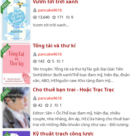
Vươn tới trời xanh
tổng giám đốc công.…
gia hạnh phúc nọ, có một đôi hoàng đế và hoàng hậu
hạnh phúc.Hoàng hậu mang thai, dựa theo thông lệ
pancake9618
quốc tế mà có một nữ phù thủy đố kỵ với bà.Phù thủy
13,640
171
9
tức giận nguyền rủa rằng, khi công chúa đến sinh nhật
Vươn tới trời xanh…
mười sáu tuổi sẽ chết.Sau đó nhìn hoàng đế và hoàng
hậu đau lòng.Khi sinh hạ.Là một đôi long phượng thai.
…
Tổng tài và thư kí
pancake9618
143
5
1
Tên truyện: Tổng tài và thư kýTác giả: Đại Giác Tiên
SinhEditor: Bưởi xanhThể loại: đam mỹ, hiện đại, đoản
văn, ABO, HENguồn raw: Kho tàng đam mỹ…
Cho thuê bạn trai - Hoặc Trạc Trạc
pancake9618
42
2
1
Editor: Sên + Ốc.Thể loại: đam mỹ, hiện đại, nhiều
couple, nhẹ nhàng, ấm áp, HE.Cửa hàng cho thuê bạn
trai với những điều khoản cũng như sau: - Đối tượng:
không có giới hạn độ tuổi già trẻ gì đều được.- Lệ phí:
Kỹ thuật trạch công lược
200 tệ / ngày ( Thời gian quy định gồm 12 giờ những