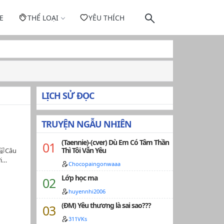
E
THỂ LOẠI
YÊU THÍCH
LỊCH SỬ ĐỌC
TRUYỆN NGẪU NHIÊN
(Taennie)-(cver) Dù Em Có Tâm Thần
Thì Tôi Vẫn Yêu
a🐷Câu
ợi…
Chocopaingonwaaa
Lớp học ma
huyennhi2006
(ĐM) Yêu thương là sai sao???
311VKs