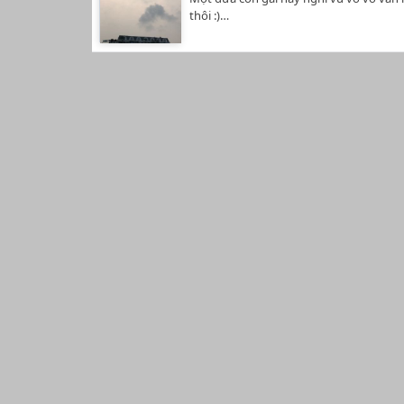
thôi :)…