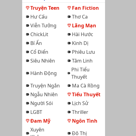
Truyện Teen
Fan Fiction
Hư Cấu
Thơ Ca
Viễn Tưởng
Lãng Mạn
ChickLit
Hài Hước
Bí Ẩn
Kinh Dị
Cổ Điển
Phiêu Lưu
Siêu Nhiên
Tâm Linh
Phi Tiểu
Hành Động
Thuyết
Truyện Ngắn
Ma Cà Rồng
Ngẫu Nhiên
Tiểu Thuyết
Người Sói
Lịch Sử
LGBT
Thriller
Đam Mỹ
Ngôn Tình
Xuyên
Đô Thị