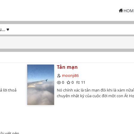
HOM
 ♥
Tản mạn
moonji86
0
0
11
 lời thoả
Nó chính xác là tản mạn đôi khi là xàm nữ
chuyện nhật ký của cuộc đời một con Ất H
ồi viết nên