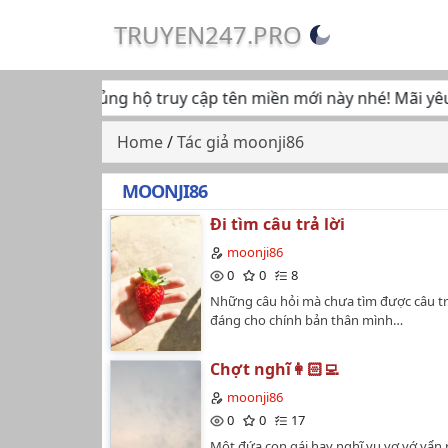
TRUYEN247.PRO
n tiếp tục ủng hộ truy cập tên miền mới này nhé! Mãi yêu...
Home
/
Tác giả moonji86
MOONJI86
Đi tìm câu trả lời
moonji86
0
0
8
Những câu hỏi mà chưa tìm được câu trả
đáng cho chính bản thân mình…
Chợt nghĩ👩🏻‍💻
moonji86
0
0
17
Một đứa con gái hay nghĩ vu vơ vớ vẩn r