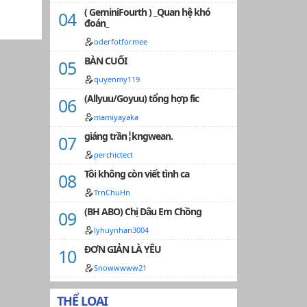
( GeminiFourth ) _Quan hệ khó
đoán_
oderfotformee
BÀN CUỐI
quyenmy119
(Allyuu/Goyuu) tổng hợp fic
mamiyayaka
giáng trần╎kngwean.
perchictect
Tôi không còn viết tình ca
TrnChuHn
(BH ABO) Chị Dâu Em Chồng
lyhuynhan3004
ĐƠN GIẢN LÀ YÊU
Snowwwww21
THỂ LOẠI