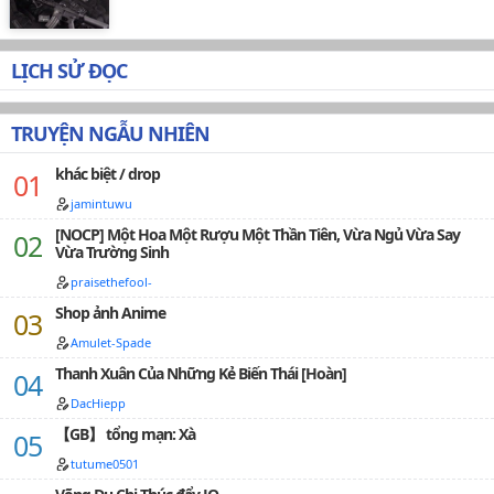
LỊCH SỬ ĐỌC
TRUYỆN NGẪU NHIÊN
khác biệt / drop
jamintuwu
[NOCP] Một Hoa Một Rượu Một Thần Tiên, Vừa Ngủ Vừa Say
Vừa Trường Sinh
praisethefool-
Shop ảnh Anime
Amulet-Spade
Thanh Xuân Của Những Kẻ Biến Thái [Hoàn]
DacHiepp
【GB】 tổng mạn: Xà
tutume0501