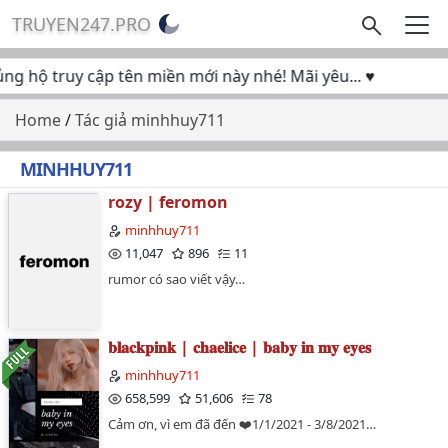
TRUYEN247.PRO
ng hộ truy cập tên miền mới này nhé! Mãi yêu... ♥
Home
/
Tác giả minhhuy711
MINHHUY711
rozy | feromon
minhhuy711
11,047
896
11
rumor có sao viết vậy…
𝐛𝐥𝐚𝐜𝐤𝐩𝐢𝐧𝐤 | 𝐜𝐡𝐚𝐞𝐥𝐢𝐜𝐞 | 𝐛𝐚𝐛𝐲 𝐢𝐧 𝐦𝐲 𝐞𝐲𝐞𝐬
minhhuy711
658,599
51,606
78
Cảm ơn, vì em đã đến ❤️1/1/2021 - 3/8/2021…