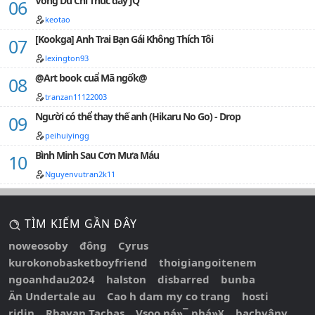
Võng Du Chi Thúc đẩy JQ
keotao
[Kookga] Anh Trai Bạn Gái Không Thích Tôi
lexington93
@Art book cuẩ Mã ngốk@
tranzan11122003
Người có thể thay thế anh (Hikaru No Go) - Drop
peihuiyingg
Bình Minh Sau Cơn Mưa Máu
Nguyenvutran2k11
TÌM KIẾM GẦN ĐÂY
noweosoby
đông
Cyrus
kurokonobasketboyfriend
thoigiangoitenem
ngoanhdau2024
halston
disbarred
bunba
Än Undertale au
Cao h dam my co trang
hosti
ridin
Rhayan Tacbas
Vsoo ná»¯ phá»¥
bạchvâny