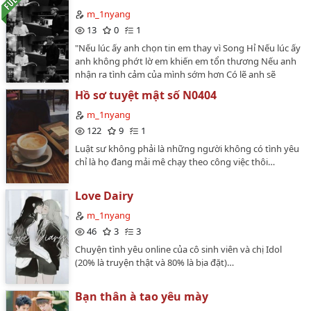
không thích mời đi truyện khác…
boylove cùng tên…
m_1nyang
13
0
1
"Nếu lúc ấy anh chọn tin em thay vì Song Hỉ Nếu lúc ấy
anh không phớt lờ em khiến em tổn thương Nếu anh
nhận ra tình cảm của mình sớm hơn Có lẽ anh sẽ
chẳng mất em đâu nhỉ? Đông Hách à em chờ anh nhé
Hồ sơ tuyệt mật số N0404
anh đến gặp em đây"…
m_1nyang
122
9
1
Luật sư không phải là những người không có tình yêu
chỉ là họ đang mải mê chạy theo công việc thôi…
Love Dairy
m_1nyang
46
3
3
Chuyện tình yêu online của cô sinh viên và chị Idol
(20% là truyện thật và 80% là bịa đặt)…
Bạn thân à tao yêu mày