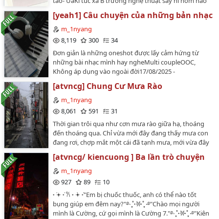
tao- ỦaKí túc xá B trường nghệ thuật say hi hôm nào
cũng lên trang trường, vì những cá thể đẹp trai, nhưng
[yeah1] Câu chuyện của những bản nhạc
ồn hơn cái chợ…
m_1nyang
8,119
300
34
Đơn giản là những oneshot được lấy cảm hứng từ
những bài nhạc mình hay ngheMulti coupleOOC,
Không áp dụng vào ngoài đời17/08/2025 -
30/12/2025…
[atvncg] Chung Cư Mưa Rào
m_1nyang
8,061
591
31
Thời gian trôi qua như cơn mưa rào giữa hạ, thoáng
đến thoáng qua. Chỉ vừa mới đây đang thấy mưa con
đang rơi, chợp mắt một cái đã tạnh mưa, mới vừa đây
thôi còn là những cậu nhóc cấp ba nghịch ngợm chớp
[atvncg/ kiencuong ] Ba lần trò chuyện
mặt một cái đã trưởng thành, trở thành những bố của
các con.- Công nhận thời gian trôi qua mà chiều cao
m_1nyang
thằng Nam nó không đổi he- Ê Ngoại truyện (or pặc
927
89
10
two) của Trà Xuân, Hoa Hạ, Áo Mùa Đông🥇Top 1
˖ ݁𖥔 ݁˖ 𐙚 ˖ ݁𖥔 ݁˖"Em bị chuốc thuốc, anh có thể nào tốt
#atvncg 25/07/2025…
bụng giúp em đêm nay?"࿔‧ ֶָ֢˚˖𐦍˖˚ֶָ֢ ‧࿔"Chào mọi người
mình là Cường, cứ gọi mình là Cường 7."࿔‧ ֶָ֢˚˖𐦍˖˚ֶָ֢ ‧࿔"Kiên