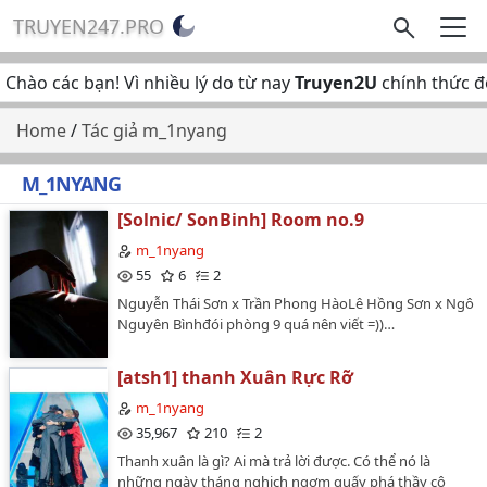
TRUYEN247.PRO
hào các bạn! Vì nhiều lý do từ nay
Truyen2U
chính thức đổi
Home
/
Tác giả m_1nyang
M_1NYANG
[Solnic/ SonBinh] Room no.9
m_1nyang
55
6
2
Nguyễn Thái Sơn x Trần Phong HàoLê Hồng Sơn x Ngô
Nguyên Bìnhđói phòng 9 quá nên viết =))…
[atsh1] thanh Xuân Rực Rỡ
m_1nyang
35,967
210
2
Thanh xuân là gì? Ai mà trả lời được. Có thể nó là
những ngày tháng nghịch ngợm quấy phá thầy cô