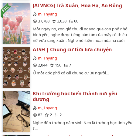
không nhận ra anh à?࿔‧ ֶָ֢˚˖𐦍˖˚ֶָ֢ ‧࿔"Cho phép em theo đuổi
[ATVNCG] Trà Xuân, Hoa Hạ, Áo Đông
anh nhé"˖ ݁𖥔 ݁˖ 𐙚 ˖ ݁𖥔 ݁˖[Ngoại truyện thuộc Trà Xuân, Hoa
Hạ, Áo Đông]…
m_1nyang
37,788
3,038
60
Một ngày nọ, cơn gió thu đi ngang qua con phố nhỏ
bình yên, nghe được tiếng bàn tán của mấy cô thiếu
nữ vừa sang xuân.-Nghe nói tiệm hoa mùa hạ cuối
phố có năm cha con đẹp trai lúm.-Bên tiệm trà thanh
ATSH | Chung cư từa lưa chuyện
xuân kế bên cũng có ba anh trai đẹp hong kém bên kia
đâu nha.-Tiệm áo mùa đông đối diện cũng toàn trai
m_1nyang
đẹp mà tiếc là mấy ảnh yêu nhau mất tiêu.Gió thu khóc
2,044
156
7
thầm "Tại sao không có ai đặt tên cho mùa thu vậy,
Ở một góc phố có cái chung cư 30 người…
huhu"🥇 𝐓𝐨𝐩 𝟏 #atvncg: 𝟏𝟕/𝟎𝟓/𝟐𝟎𝟐𝟓🥇 𝐓𝐨𝐩 𝟏 #nekole:
𝟏𝟕/𝟎𝟓/𝟐𝟎𝟐𝟓🥇 𝐓𝐨𝐩 𝟏 #stneko: 𝟐𝟓/𝟎𝟕/𝟐𝟎𝟐𝟓🥇 𝐓𝐨𝐩 𝟏
#thachson: 𝟏𝟑/𝟎𝟗/𝟐𝟎𝟐𝟓🥇 𝐓𝐨𝐩 𝟏 #stsonthach:
𝟏𝟑/𝟎𝟗/𝟐𝟎𝟐𝟓🥇 𝐓𝐨𝐩 𝟏 #phandinhtung: 𝟏𝟑/𝟎𝟗/𝟐𝟎𝟐𝟓🥇 𝐓𝐨𝐩
Khi trường học biến thành nơi yêu
𝟏 #trungduy: 𝟏𝟑/𝟎𝟗/𝟐𝟎𝟐𝟓…
đương
m_1nyang
82
2
2
Nghe đồn trường năm sinh Neo là trường học tình yêu
?…