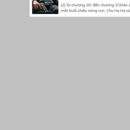
nhìn qua. Ồ, là một cô bé. Từ khi nào m
[2] Từ chương 201 đến chương 372Văn 
lớn như vậy rồi nhỉ?Donate iu thương 
một buổi chiều nóng nực. Chu Hạ Hạ vừa
00944537779-------------------------------------
cô nhìn thấy một người đàn ông đang 
级暴徒Tác giả: Chu Phù YêuDịch: Ngọc T
cầu thang. Anh ta rất cao, chân dài, lại c
(liahkim_n)Số chương: 372 chương (Tác 
trai. Cô lại cảm thấy vô cùng quen mắt,
dừng)Thể loại: Ngôn tình, Hiện đại, Hắc
ngừng rồi gọi: "Chú út?"Chu Dần Khôn 
Cường thủ hào đoạt, Nguỵ Incest, Đô th
tay áo che lại vết máu thì nghe thấy ai đ
duyên.20/08/2023 - 27/04/2025Dịch tru
lười biếng nhìn qua. Ồ, là một cô bé. Từ
sự đồng ý của tác giả, bản dịch này ch
con bé đã lớn như vậy rồi nhỉ?Donate i
NHẤT TẠI WATTPAD LIAHKIM_NKHÔNG 
nhéMB 00944537779------------------------------
CHUYỂN VER, HAY CÓ BẤT KỲ HÀNH Đ
gốc: 顶级暴徒Tác giả: Chu Phù YêuDịch: 
MANG TÍNH COPY BẢN DỊCH.…
(liahkim_n)Số chương: 372 chương (Tác 
dừng)Thể loại: Ngôn tình, Hiện đại, Hắc
Cường thủ hào đoạt, Nguỵ Incest, Đô th
duyên.20/08/2023 - 27/04/2025Dịch tru
sự đồng ý của tác giả, bản dịch này ch
NHẤT TẠI WATTPAD LIAHKIM_NKHÔNG 
CHUYỂN VER, HAY CÓ BẤT KỲ HÀNH Đ
MANG TÍNH COPY BẢN DỊCH.…