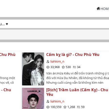
HOM
 ♥
 Chu Phù
Cấm kỵ là gì? - Chu Phù Yêu
liahkim_n
33,968
530
34
Văn án:Hứa Kiêu vì để trốn tránh những ý 
:Trong một
đối với Hứa Du Nhiên, đã không từ thủ đoạ
học về, cô
Nhưng cuối cùng vẫn là không kìm nén
xuống cầu
được.Donate iu thương nhé!MB 00944537779-
 - Chu
[Dịch] Trầm Luân (Cấm Kỵ) - Chu
 đẹp trai.
--------------------------------Tên gốc: 禁忌為何物Tá
Yêu
p ngừng rồi
Chu Phù YêuDịch: Ngọc Thảo (liahkim_n)Số
y áo che lại
chương:Thể loại: Ngôn tình, Hiện đại, Cận t
liahkim_n
i biếng
đài, HE, H văn, 1v1, Ngọt sủng, Hiện đại, N
100,559
1,268
59