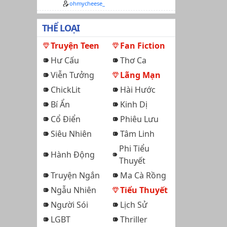
ohmycheese_
THỂ LOẠI
Truyện Teen
Fan Fiction
Hư Cấu
Thơ Ca
Viễn Tưởng
Lãng Mạn
ChickLit
Hài Hước
Bí Ẩn
Kinh Dị
Cổ Điển
Phiêu Lưu
Siêu Nhiên
Tâm Linh
Phi Tiểu
Hành Động
Thuyết
Truyện Ngắn
Ma Cà Rồng
Ngẫu Nhiên
Tiểu Thuyết
Người Sói
Lịch Sử
LGBT
Thriller