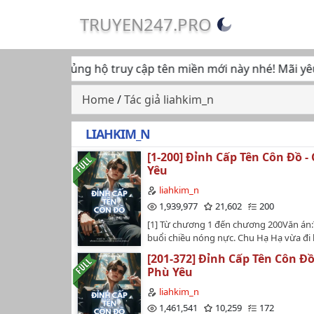
TRUYEN247.PRO
n tiếp tục ủng hộ truy cập tên miền mới này nhé! Mãi yêu...
Home
/
Tác giả liahkim_n
LIAHKIM_N
[1-200] Đỉnh Cấp Tên Côn Đồ -
Yêu
liahkim_n
1,939,977
21,602
200
[1] Từ chương 1 đến chương 200Văn án
buổi chiều nóng nực. Chu Hạ Hạ vừa đi 
nhìn thấy một người đàn ông đang đi 
[201-372] Đỉnh Cấp Tên Côn Đồ
thang. Anh ta rất cao, chân dài, lại cực kì
Phù Yêu
Cô lại cảm thấy vô cùng quen mắt, ngậ
gọi: "Chú út?"Chu Dần Khôn đang xắn ta
liahkim_n
vết máu thì nghe thấy ai đó gọi, anh lườ
1,461,541
10,259
172