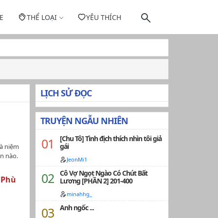
E
THỂ LOẠI
YÊU THÍCH
LỊCH SỬ ĐỌC
TRUYỆN NGẪU NHIÊN
[Chu Tô] Tình địch thích nhìn tôi giả
gái
tà niệm
n nào.
JeonMi1
Cô Vợ Ngọt Ngào Có Chút Bất
--------
 Phù
Lương [PHẦN 2] 201-400
c giả:
minahhg_
huỷ lâu
Anh ngốc ...
guỵ