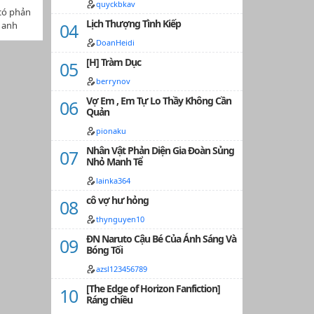
truyện
quyckbkav
 có phản
 chỉ
Lịch Thượng Tình Kiếp
 anh
NKHÔNG
am nữ
 ĐỘNG
DoanHeidi
 do sơ
[H] Tràm Dục
ửa sau
ơng nhé:
berrynov
 gốc: 禁忌
Vợ Em , Em Tự Lo Thầy Không Cần
c Thảo
Quản
 Ngôn
thị tình
pionaku
Nhân Vật Phản Diện Gia Đoàn Sủng
tác giả,
Nhỏ Manh Tể
TTPAD
lainka364
cô vợ hư hỏng
thynguyen10
ĐN Naruto Cậu Bé Của Ánh Sáng Và
Bóng Tối
azsl123456789
[The Edge of Horizon Fanfiction]
Ráng chiều