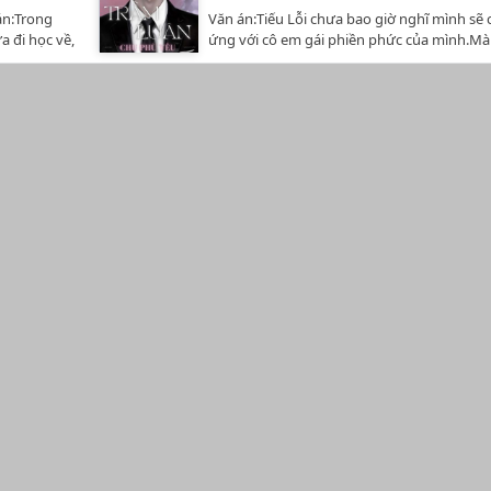
à con bé đã
Incest, Đô thị tình duyên.24/08/2025 -Dịch 
án:Trong
Văn án:Tiếu Lỗi chưa bao giờ nghĩ mình sẽ
nhé!MB
chưa có sự đồng ý của tác giả, bản dịch này
 đi học về,
ứng với cô em gái phiền phức của mình.Mà
----Tên gốc: 顶
ĐĂNG DUY NHẤT TẠI WATTPAD LIAHKIM_
đi xuống
cũng không có ý định sẽ để cô đi.Lưu ý: N
hảo
REUP, CHUYỂN VER, HAY CÓ BẤT KỲ HÀNH
ực kì đẹp
chính đều là họ Tiếu (Tiếu Lỗi và Tiếu Hàm),
giả tạm
NÀO MANG TÍNH COPY BẢN DỊCH.…
 ngập
suất dịch thuật mà bản dịch có sai sót, sẽ s
 bang,
đang xắn
khi beta lại, xin thông cảm.Donate yêu thư
ị tình
ó gọi, anh
MB 00944537779------------------------------Tên
yện chưa có
 khi nào mà
沉淪（骨科）Tác giả: Chu Phù YêuDịch: Ngọ
ỉ ĐĂNG DUY
u thương
(liahkim_n)Số chương: 60 chươngThể loại:
REUP,
-----------Tên
tình, Hiện đại, Incest, H văn, Ngọt sủng, Đô 
ỘNG NÀO
Ngọc Thảo
duyên, Cận thuỷ lâu đài, 1v1, HE..../.../24 -
giả tạm
20/06/25Dịch truyện chưa có sự đồng ý của 
 bang,
bản dịch này CHỈ ĐĂNG DUY NHẤT TẠI WA
ị tình
LIAHKIM_N…
yện chưa có
ỉ ĐĂNG DUY
REUP,
ỘNG NÀO