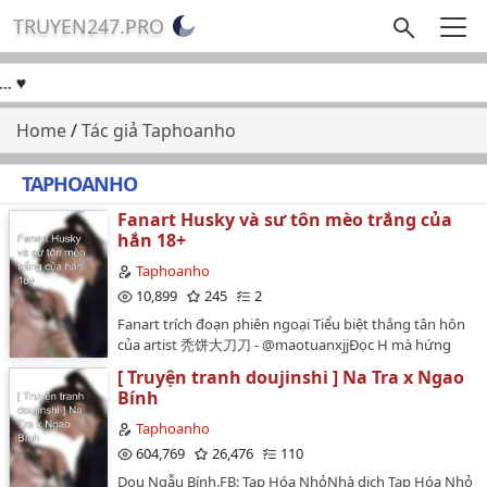
TRUYEN247.PRO
. ♥
Home
/
Tác giả Taphoanho
TAPHOANHO
Fanart Husky và sư tôn mèo trắng của
hắn 18+
Taphoanho
10,899
245
2
Fanart trích đoạn phiên ngoại Tiểu biệt thắng tân hôn
của artist 秃饼大刀刀 - @maotuanxjjĐọc H mà hứng
không nổi là như thế nào :v Này là ý kiến của con
[ Truyện tranh doujinshi ] Na Tra x Ngao
Ziahia nên ai đọc mà bị ám ảnh thì cứ rủa nó nhá!Link
Bính
full ko che:
http://taphoanho.home.blog/2020/03/30/husky-va-su-
Taphoanho
ton-meo-trang-cua-han-tieu-biet-thang-tan-hon-
604,769
26,476
110
18/Mật khẩu: Tên blog viết liền ko dấu.----------------------
Dou Ngẫu Bính.FB: Tạp Hóa NhỏNhà dịch Tạp Hóa Nhỏ