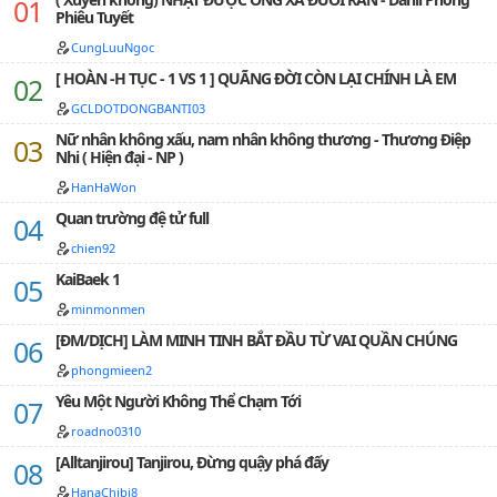
Phiêu Tuyết
CungLuuNgoc
[ HOÀN -H TỤC - 1 VS 1 ] QUÃNG ĐỜI CÒN LẠI CHÍNH LÀ EM
GCLDOTDONGBANTI03
Nữ nhân không xấu, nam nhân không thương - Thương Điệp
Nhi ( Hiện đại - NP )
HanHaWon
Quan trường đệ tử full
chien92
KaiBaek 1
minmonmen
[ĐM/DỊCH] LÀM MINH TINH BẮT ĐẦU TỪ VAI QUẦN CHÚNG
phongmieen2
Yêu Một Người Không Thể Chạm Tới
roadno0310
[Alltanjirou] Tanjirou, Đừng quậy phá đấy
HanaChibi8