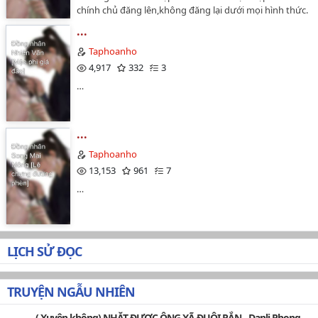
Thả ❤ cho artist tại: twitter.com/maotuanxjjTrans:
chính chủ đăng lên,không đăng lại dưới mọi hình thức.
ÉEdit: NgoanBản dịch thuộc về @Taphoanho, vui lòng
…
không tự ý mang đi đăng lại.…
...
Taphoanho
4,917
332
3
…
...
Taphoanho
13,153
961
7
…
LỊCH SỬ ĐỌC
TRUYỆN NGẪU NHIÊN
( Xuyên không) NHẶT ĐƯỢC ÔNG XÃ ĐUÔI RẮN - Danli Phong