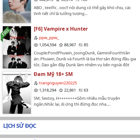
ABO , textfic , ooc‼️ nội dung có thể gây khó chịu, các
tình tiết chỉ là tưởng tượng…
[F6] Vampire x Hunter
ppw_ppw_
1,054,594
88,967
85
Couple:PondPhuwin, JoongDunk, GeminiFourthVăn
án: Phuwin, Dunk và Fourth là ba thợ săn đứng đầu gia
tộc. Dạo gần đây Dunk làm nhiệm vụ bên ngoài đột
nhiên mất tích, Fourth dùng khả năng định vị của mình
Đam Mỹ 18+ SM
tìm được vị trí thì biết được Dunk đang bị một Vampire
huyết tộc bắt giữ. Phuwin ghét cay ghét đắng bọn
trangnguyen220225
Vampire chuyên hút máu người, lần này cậu cùng
1,318,294
22,861
63
Fourth quyết định đi cứu Dunk. Sở hữu cho mình khả
SM, Sextoy, H++++++++Gồm nhiều mẫu truyện
năng siêu phàm nhưng lần này Phuwin không ngờ
ngắn.Nhắc lại, dị ứng thì đừng đọc nha.…
người cậu đụng chạm lại là 1 trong 3 Vampire cao quý
nhất, cũng là mạnh nhất dòng tộc, để rồi giờ cậu lại trở
thành con mồi của hắn...…
LỊCH SỬ ĐỌC