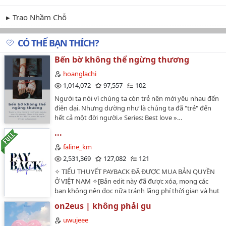
Trao Nhầm Chỗ
CÓ THỂ BẠN THÍCH?
Bến bờ không thể ngừng thương
hoanglachi
1,014,072
97,557
102
Người ta nói vì chúng ta còn trẻ nên mới yêu nhau đến
điên dại. Nhưng dường như là chúng ta đã "trẻ" đến
hết cả một đời người.« Series: Best love »…
...
faline_km
2,531,369
127,082
121
✧ TIỂU THUYẾT PAYBACK ĐÃ ĐƯỢC MUA BẢN QUYỀN
Ở VIỆT NAM ✧[Bản edit này đã được xóa, mong các
bạn không nên đọc nữa tránh lãng phí thời gian và hụt
hẫng, hãy đón đọc tiểu thuyết xuất bản nha!]Tác giả:
on2eus | không phải gu
SamkỦng hộ tác giả:
ridibooks.com/books/2259010657Tag: Boylove, Hiện
uwujeee