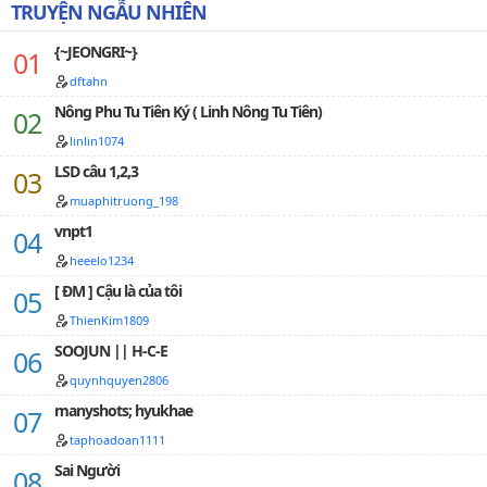
TRUYỆN NGẪU NHIÊN
{~JEONGRI~}
dftahn
Nông Phu Tu Tiên Ký ( Linh Nông Tu Tiên)
linlin1074
LSD câu 1,2,3
muaphitruong_198
vnpt1
heeelo1234
[ ĐM ] Cậu là của tôi
ThienKim1809
SOOJUN || H-C-E
quynhquyen2806
manyshots; hyukhae
taphoadoan1111
Sai Người