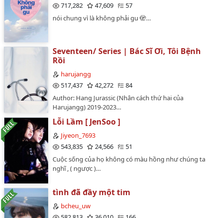
đại, Giới giải trí, Trả thù, Cường cường, Ngôi thứ nhất,
717,282
47,609
57
HECP: Yoon Jay x Lee Yoohan…
nói chung vì là không phải gu 🫣…
Seventeen/ Series | Bác Sĩ Ơi, Tôi Bệnh
Rồi
harujangg
517,437
42,272
84
Author: Hang Jurassic (Nhân cách thứ hai của
Harujangg) 2019-2023…
Lỗi Lầm [ JenSoo ]
Jiyeon_7693
543,835
24,566
51
Cuộc sống của họ không có màu hồng như chúng ta
nghĩ , ( ngược )…
tình đã đầy một tim
bcheu_uw
582,813
36,010
166