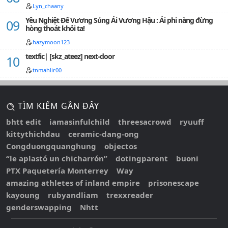
Lyn_chaany
Yêu Nghiệt Đế Vương Sủng Ái Vương Hậu : Ái phi nàng đừng
hòng thoát khỏi ta!
hazymoon123
textfic| [skz_ateez] next-door
tnmahlir00
TÌM KIẾM GẦN ĐÂY
bhtt edit
iamasinfulchild
threesacrowd
ryuuff
kittythichdau
ceramic-dang-ong
Congduongquanghung
objectos
“le aplastó un chicharrón”
dotingparent
buoni
PTX Paquetería Monterrey
Way
amazing athletes of inland empire
prisonescape
kayoung
rubyandliam
trexxreader
genderswapping
Nhtt