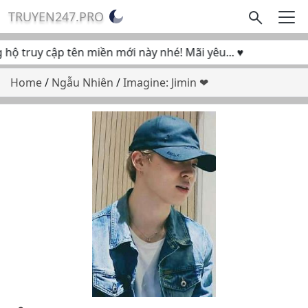
TRUYEN247.PRO
ộ truy cập tên miền mới này nhé! Mãi yêu... ♥
Home
/
Ngẫu Nhiên
/
Imagine: Jimin ❤