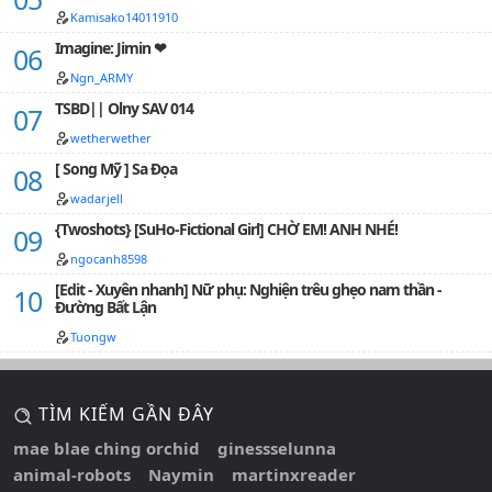
hận.…
Kamisako14011910
Imagine: Jimin ❤
Ngn_ARMY
TSBD|| Olny SAV 014
wetherwether
[ Song Mỹ ] Sa Đọa
wadarjell
{Twoshots} [SuHo-Fictional Girl] CHỜ EM! ANH NHÉ!
ngocanh8598
[Edit - Xuyên nhanh] Nữ phụ: Nghiện trêu ghẹo nam thần -
Đường Bất Lận
Tuongw
TÌM KIẾM GẦN ĐÂY
mae blae ching orchid
ginessselunna
animal-robots
Naymin
martinxreader