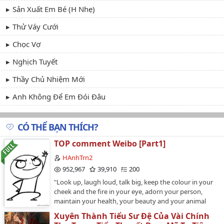
Sản Xuất Em Bé (H Nhẹ)
Thử Váy Cưới
Chọc Vợ
Nghịch Tuyết
Thầy Chủ Nhiệm Mới
Anh Không Để Em Đói Đâu
Bản Lĩnh Của Em Là Thế Đấy
CÓ THỂ BẠN THÍCH?
Bị Bệnh
TOP comment Weibo [Part1]
HAnhTrn2
952,967
39,910
200
"Look up, laugh loud, talk big, keep the colour in your
cheek and the fire in your eye, adorn your person,
maintain your health, your beauty and your animal
spirits."===Source:
Xuyên Thành Tiểu Sư Đệ Của Vài Chính
weibo/baidu/tianya/360doc/douban/facebookTrans: