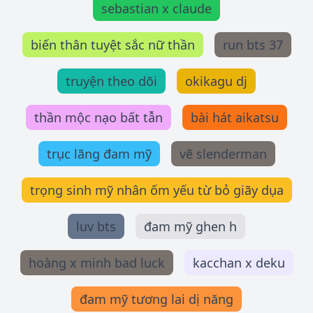
sebastian x claude
biến thân tuyệt sắc nữ thần
run bts 37
truyện theo dõi
okikagu dj
thần mộc nạo bất tẫn
bài hát aikatsu
trục lãng đam mỹ
vẽ slenderman
trọng sinh mỹ nhân ốm yếu từ bỏ giãy dụa
luv bts
đam mỹ ghen h
hoàng x minh bad luck
kacchan x deku
đam mỹ tương lai dị năng