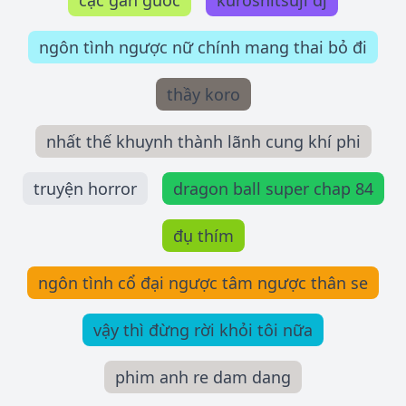
cặc gân guốc
kuroshitsuji dj
ngôn tình ngược nữ chính mang thai bỏ đi
thầy koro
nhất thế khuynh thành lãnh cung khí phi
truyện horror
dragon ball super chap 84
đụ thím
ngôn tình cổ đại ngược tâm ngược thân se
vậy thì đừng rời khỏi tôi nữa
phim anh re dam dang