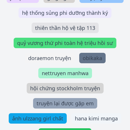
hệ thống sủng phi dưỡng thành ký
thiên thần hộ vệ tập 113
quỷ vương thứ phi toàn hệ triệu hồi sư
doraemon truyện
obikaka
nettruyen manhwa
hội chứng stockholm truyện
truyện lại được gặp em
ảnh ulzzang girl chất
hana kimi manga