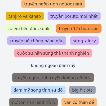
truyện ngôn tình ngược nam
tanjiro và kanao
truyện boruto mới nhất
có em bên đời vkook
truyện 12 chòm sao
truyện bố chồng nàng dâu
sting x lucy
quốc sư hắn sủng thê thành nghiện
không ngoan đam mỹ
truyện ngôn tình xuyên không nữ phụ
đam mỹ song tính sư đồ
big hit bts
nữ tôn nam sinh tử h
van cổ thần đế