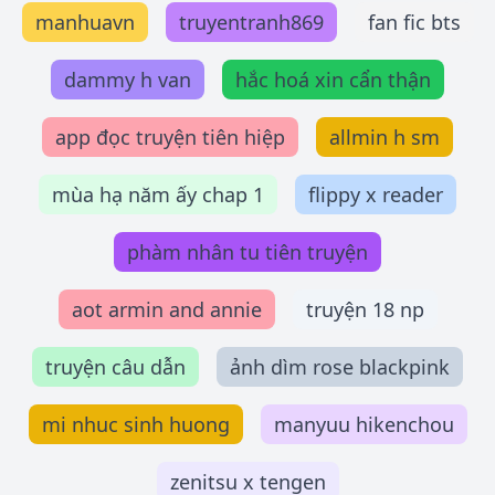
manhuavn
truyentranh869
fan fic bts
dammy h van
hắc hoá xin cẩn thận
app đọc truyện tiên hiệp
allmin h sm
mùa hạ năm ấy chap 1
flippy x reader
phàm nhân tu tiên truyện
aot armin and annie
truyện 18 np
truyện câu dẫn
ảnh dìm rose blackpink
mi nhuc sinh huong
manyuu hikenchou
zenitsu x tengen