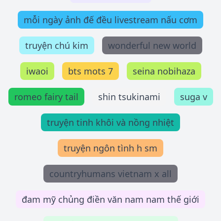
mỗi ngày ảnh đế đều livestream nấu cơm
truyện chú kim
wonderful new world
iwaoi
bts mots 7
seina nobihaza
romeo fairy tail
shin tsukinami
suga v
truyện tinh khôi và nồng nhiệt
truyện ngôn tình h sm
countryhumans vietnam x all
đam mỹ chủng điền văn nam nam thế giới