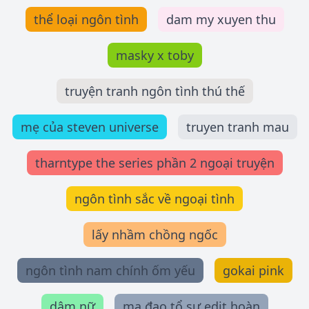
thể loại ngôn tình
dam my xuyen thu
masky x toby
truyện tranh ngôn tình thú thế
mẹ của steven universe
truyen tranh mau
tharntype the series phần 2 ngoại truyện
ngôn tình sắc về ngoại tình
lấy nhầm chồng ngốc
ngôn tình nam chính ốm yếu
gokai pink
dâm nữ
ma đạo tổ sư edit hoàn