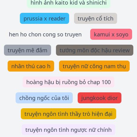
hình ảnh kaito kid và shinichi
prussia x reader
truyện cổ tích
hen ho chon cong so truyen
kamui x soyo
truyện mê đắm
tướng môn độc hậu review
nhân thú cao h
truyện nữ công nam thụ
hoàng hậu bị ruồng bỏ chap 100
chồng ngốc của tôi
jungkook dior
truyện ngôn tình thầy trò hiện đại
truyện ngôn tình ngược nữ chính