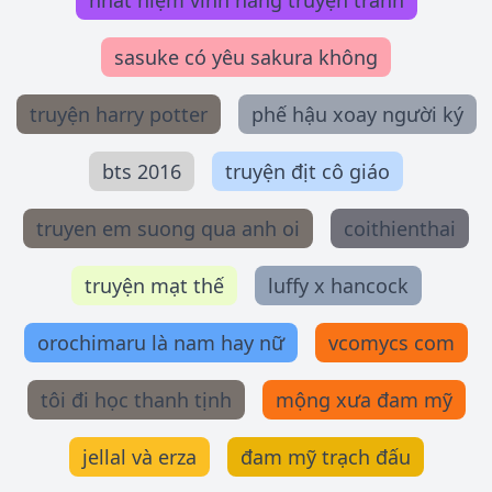
nhất niệm vĩnh hằng truyện tranh
sasuke có yêu sakura không
truyện harry potter
phế hậu xoay người ký
bts 2016
truyện địt cô giáo
truyen em suong qua anh oi
coithienthai
truyện mạt thế
luffy x hancock
orochimaru là nam hay nữ
vcomycs com
tôi đi học thanh tịnh
mộng xưa đam mỹ
jellal và erza
đam mỹ trạch đấu