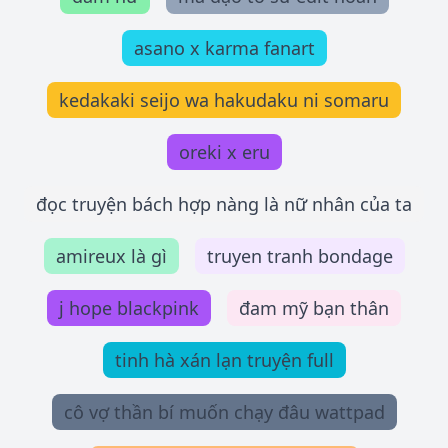
asano x karma fanart
kedakaki seijo wa hakudaku ni somaru
oreki x eru
đọc truyện bách hợp nàng là nữ nhân của ta
amireux là gì
truyen tranh bondage
j hope blackpink
đam mỹ bạn thân
tinh hà xán lạn truyện full
cô vợ thần bí muốn chạy đâu wattpad