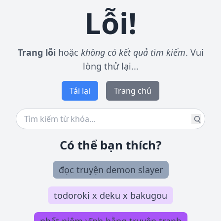
Lỗi!
Trang lỗi
hoặc
không có kết quả tìm kiếm
. Vui
lòng thử lại...
Tải lại
Trang chủ
Có thể bạn thích?
đọc truyện demon slayer
todoroki x deku x bakugou