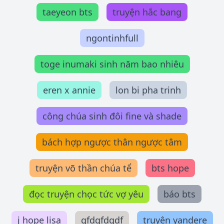
taeyeon bts
truyện hắc bang
ngontinhfull
toge inumaki sinh năm bao nhiêu
eren x annie
lon bi pha trinh
công chúa sinh đôi fine và shade
bách hợp ngược thân ngược tâm
truyện võ thần chúa tể
bts hope
đọc truyện chọc tức vợ yêu
báo bts
j hope lisa
gfdgfdgdf
truyện yandere