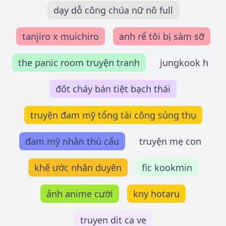
dạy dỗ công chúa nữ nô full
tanjiro x muichiro
anh rể tôi bị sàm sỡ
the panic room truyện tranh
jungkook h
đốt cháy bán tiệt bạch thái
truyện đam mỹ tổng tài công sủng thụ
đam mỹ nhân thú cẩu
truyện mẹ con
khế ước nhân duyên
fic kookmin
ảnh anime cười
kny hotaru
truyen dit ca ve