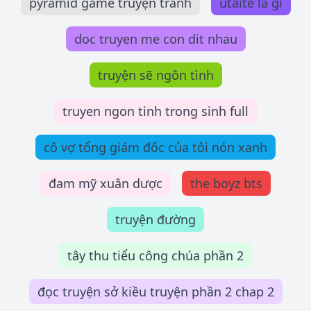
pyramid game truyện tranh
utaite là gì
doc truyen me con dit nhau
truyện sẽ ngôn tình
truyen ngon tinh trong sinh full
cô vợ tổng giám đốc của tôi nón xanh
đam mỹ xuân dược
the boyz bts
truyện đường
tây thu tiểu công chúa phần 2
đọc truyện sở kiều truyện phần 2 chap 2