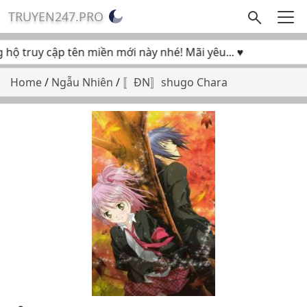
TRUYEN247.PRO
ộ truy cập tên miền mới này nhé! Mãi yêu... ♥
Home
/
Ngẫu Nhiên
/
〚ĐN〛shugo Chara