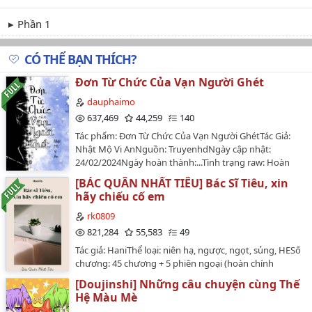
Phần 1
CÓ THỂ BẠN THÍCH?
Đơn Từ Chức Của Vạn Người Ghét
dauphaimo
637,469
44,259
140
Tác phẩm: Đơn Từ Chức Của Vạn Người GhétTác Giả:
Nhật Mộ Vi AnNguồn: TruyenhdNgày cập nhật:
24/02/2024Ngày hoàn thành:...Tình trạng raw: Hoàn
ThànhTình trạng truyện: đang cập nhậtTổng chương:
[BÁC QUÂN NHẤT TIÊU] Bác Sĩ Tiêu, xin
120 chương chính truyện, 53 phiên ngoạiThể loại: đam
hãy chiếu cố em
mỹ, hiện đại, sảng văn, trọng sinh, tình cảm, chủ thụ,
hào môn thế gia, 1x1, vả mặtEdit + chỉnh sửa: SagaLịch
rk0809
đăng truyện: 1 ngày 2 chươngSaga: nói chung tui cũng
821,284
55,583
49
siêng năng sương sương nên tui sẽ chăm chỉ làm việc
Tác giả: HaniThể loại: niên hạ, ngược, ngọt, sủng, HESố
chăm chỉ up truyện cho anh em xem xã sờ tréc ❤️…
chương: 45 chương + 5 phiên ngoại (hoàn chính
văn)tay đua motor x bác sĩGiúp cậu ta một lần, rồi cứ
[Doujinshi] Những câu chuyện cùng Thế
thế trở thành bác sĩ riêng của cậu ta...…
Hệ Màu Mè