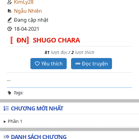
KimLy28
Ngẫu Nhiên
Đang cập nhật
18-04-2021
〚ĐN〛SHUGO CHARA
81
lượt đọc
/
2
lượt thích
Yêu thích
Đọc truyện
...
Tags:
CHƯƠNG MỚI NHẤT
Phần 1
DANH SÁCH CHƯƠNG