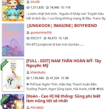
Vicc69
1,511,835
74,940
118
- Lượm nhặt linh tinh - Nguồn ở khắp nơi- Truyện hầu
hết là dịch lậu :< vui lòng không mang đi đâu- Trans: By
Vic…
|JUNGKOOK| IMAGINE| BOYFRIEND
gureumine356
555,517
40,473
128
Khi BTS Jungkook là bạn trai của bạn...…
[FULL - EDIT] NAM THẦN HOÀN MỸ- Tây
Nguyên Mỹ
khietdudu
1,130,440
41,524
98
🍓Thể loại: Ngôn Tình, Hiện Đại, Thanh Xuân Đến
Trưởng Thành, Ngọt Sủng Sạch, Hài Hước, HE🍓 🍓Độ
dài : 93 chương + 3 NT🍓🍓Editor: Du Du 🍓🍓🍓🍓🍓🍓
[Hoàn - Cao H] Hệ thống: Sủng phi biết
🍓🍓🍓🍓🍓🍓🍓🍓🍓🍓🍓🍓🍓🍓🍓🍓🍓..........🍓Nguồn cv :
làm nũng tốt số nhất
Tâm Tít Tắp🍓🍓Truyện edit chưa có sự cho phép của
tác giả, chỉ đăng duy nhất tại Wattpad, hy vọng mọi
PN10003