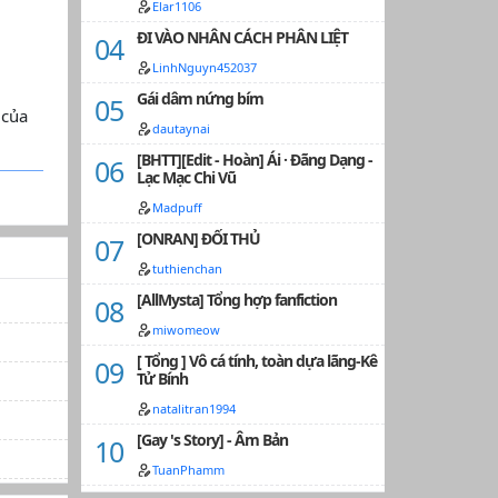
Elar1106
ĐI VÀO NHÂN CÁCH PHÂN LIỆT
LinhNguyn452037
Gái dâm nứng bím
 của
dautaynai
[BHTT][Edit - Hoàn] Ái · Đãng Dạng -
Lạc Mạc Chi Vũ
Madpuff
[ONRAN] ĐỐI THỦ
tuthienchan
[AllMysta] Tổng hợp fanfiction
miwomeow
[ Tổng ] Vô cá tính, toàn dựa lãng-Kê
Tử Bính
natalitran1994
[Gay 's Story] - Âm Bản
TuanPhamm