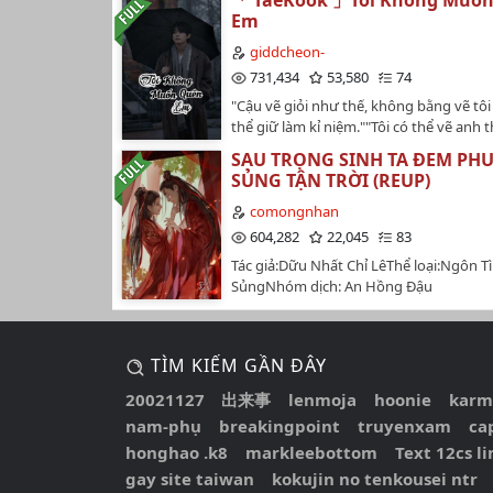
「 TaeKook 」Tôi Không Muố
Chương 25:Ấm Giường
phát hiện người đàn ông gần 60 tuổi ấy 
Em
thành một chàng trai với thân thể cườn
Chương 26: Khung Giường
khỏe mạnh. Cô không rõ rốt cuộc là mộ
giddcheon-
hàng ngày chỉ ở trong phòng oán hận t
Chương 27: Đắp Chăn Bong
731,434
53,580
74
có ngày sẽ chết chỉ vì những hoan lạc s
"Cậu vẽ giỏi như thế, không bằng vẽ tôi 
hơn? " Chồng ơi, tối nay chúng ta tạm n
Chương 28: Gối Ôm
thể giữ làm kỉ niệm.""Tôi có thể vẽ anh 
đấu nhé?" cô nháy nháy mắt . "Lười tập
cầu, nhưng tôi không cần hình của anh...
Chương 29: Nghề Phát Tài
cơ thể em mới không tốt thế, ngoan, ch
SAU TRỌNG SINH TA ĐEM PH
TaeHyung, tôi đợi thêm hai ngày, sau h
tục".Cô hét lớn: "Đồ lừa đảo, nói là suy 
SỦNG TẬN TRỜI (REUP)
không xuất hiện tôi lập tức phá nát bức
Chương 30: Con Cào Cào Trên Đầu Sợi Dây
Nói là ở vậy, ở góa cơ mà?" Các bạn có t
này!""JungKook, anh về rồi..!"..."Dù còn
comongnhan
website : http://www.rosenovel.com để 
một giây thôi, em vẫn muốn yêu anh đ
Chương 31:Phá Hoại
604,282
22,045
83
chương sớm và nhanh hơn!!!…
giây đó...""JungKook, anh không muốn q
Tác giả:Dữu Nhất Chỉ LêThể loại:Ngôn Tì
Chương 32:Thượng Đế Đi Nghỉ
(FIC CẦN SỰ KIÊN NHẪN. RDS VUI LÒN
SủngNhóm dịch: An Hồng Đậu
PART 1 - PART 2)…
TeamNguồn:yeungontinh.vn------------V
Chương 33 : Bôi Thuốc Kiểu Đới Manh
cho đến khi chết, Phó Nguyệt Linh mới 
Chương 34: Thả Gió
quân mặt lạnh vô tình của nàng yêu nà
TÌM KIẾM GẦN ĐÂY
nhiêu. Sau khi nàng bị ép gả cho Lục T
Chương35: Giãy Giụa
dù không thể nói là phu thê ân ái, như
20021127 出来事
lenmoja
hoonie
karm
tương kính như tân. Mãi cho đến ngày 
Chương 36: Cướp Lấy
nam-phụ
breakingpoint
truyenxam
ca
nghe lời đồn nên lầm tưởng tất cả bi kị
honghao .k8
markleebottom
Text 12cs l
phu quân của mình gây ra, cho nên oán 
Chương 37:Ấm Áp
chết trước mặt hắn. Sau đó, nam nhân l
gay site taiwan
kokujin no tenkousei ntr