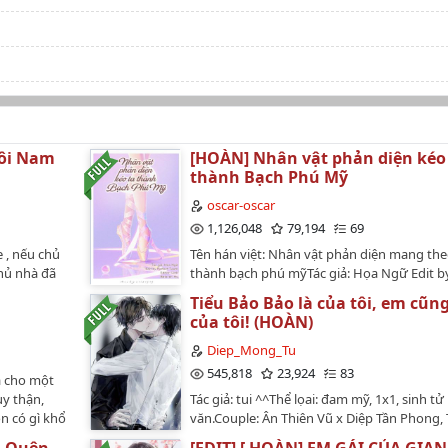
Hôi Nam
[HOÀN] Nhân vật phản diện kéo 
thành Bạch Phú Mỹ
oscar-oscar
1,126,048
79,194
69
 , nếu chủ
Tên hán việt: Nhân vật phản diện mang the
hủ nhà đã
thành bạch phú mỹTác giả: Họa Ngữ Edit by
oa~…
TeamSố chương: 66 chương + 3 phiên ngoạ
Tiểu Bảo Bảo là của tôi, em cũng
Lúc Hứa Mân xuyên qua, người ba cặn bã 
của tôi! (HOÀN)
ném cho cô một chùm chìa khóa: "Cút ra kh
sống của chị gái mày đi!"Đó là một căn biệt
Diep_Mong_Tu
khu vực ngoại thành xa xôi, nghe nói còn c
545,818
23,924
83
ả cho một
phá, cho không cũng chả ai thèm.Nhưng 
uy thận,
Tác giả: tui ^^Thể lọai: đam mỹ, 1x1, sinh tử
biết mấy năm sau giá nhà ở chỗ kia sẽ tăng 
òn có gì khổ
văn.Couple: Ân Thiên Vũ x Diệp Tần Phong,
vậy cô vui vẻ đi thu dọn hành lý, dọn đến n
 cô lại
Hàn Quân x Ân Thiên CátTình trạng: hoàn 
mới.Vào ban đêm, Hứa Mân nhặt được một