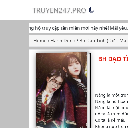
TRUYEN247.PRO
iếp tục ủng hộ truy cập tên miền mới này nhé! Mãi yêu... ♥
Home
/
Hành Động
/
Bh Đạo Tình (Đới - Mạc
BH ĐẠO TÌ
Nàng là một tron
Nàng là nữ hoàn
Nàng là một ngườ
Cô ta là trùm đứ
Cô ta là kẻ máu l
Không ngờ trên đ