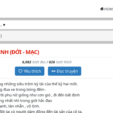
HOM
)
NH (ĐỚI - MẠC)
6,082
lượt đọc
/
626
lượt thích
Yêu thích
Đọc truyện
g những siêu trộm kỳ tài của thế kỷ hai mốt.
g đua xe trong bóng đêm .
i phụ nữ giống như cơn gió , đi đến bất định
ng nhất nhì trong giới hắc đạo
ạnh, tàn nhẫn , vô tình.
ời lại có người dám động đến tài sản của cô ta.