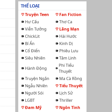
THỂ LOẠI
Truyện Teen
Fan Fiction
Hư Cấu
Thơ Ca
Viễn Tưởng
Lãng Mạn
ChickLit
Hài Hước
Bí Ẩn
Kinh Dị
Cổ Điển
Phiêu Lưu
Siêu Nhiên
Tâm Linh
Phi Tiểu
Hành Động
Thuyết
Truyện Ngắn
Ma Cà Rồng
Ngẫu Nhiên
Tiểu Thuyết
Người Sói
Lịch Sử
LGBT
Thriller
Đam Mỹ
Ngôn Tình