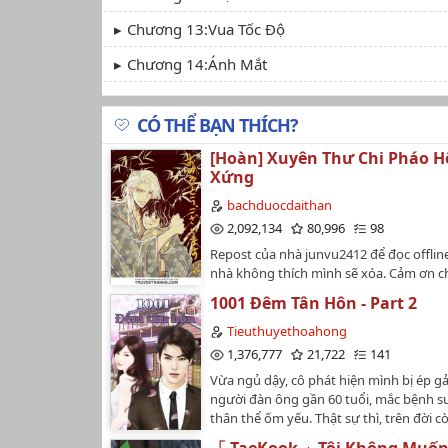
Chương 13:Vua Tốc Độ
Chương 14:Ánh Mắt
Chương 15: Sòng Bạc
CÓ THỂ BẠN THÍCH?
Chương 16: Người Quen
[Hoàn] Xuyên Thư Chi Pháo 
Chương 17: Kim Cương
Xứng
Chương 18: Trở Lại New York
bachduocdaithan
2,092,134
80,996
98
Chương 19: Thuyền Lật Trong Rãnh Nước
Repost của nhà junvu2412 để đọc offline
nhà không thích mình sẽ xóa. Cảm ơn c
Chương 20: Bá Chủ Hắc Đạo
edit hơn 300 chương cho bọn tớ đọc m
1001 Đêm Tân Hôn - Part 2
Chương 21:Hạ Nhân
Tieuthuyethoahong
Chương 22: Lần Đầu Đến Đông Nam Á
1,376,777
21,722
141
Chương 23:Thuốc Nổ
Vừa ngủ dậy, cô phát hiện mình bị ép g
người đàn ông gần 60 tuổi, mắc bệnh s
Chương 24: Gay Cấn
thân thể ốm yếu. Thật sự thì, trên đời c
hơn không? Kết quả là đêm động phòng,