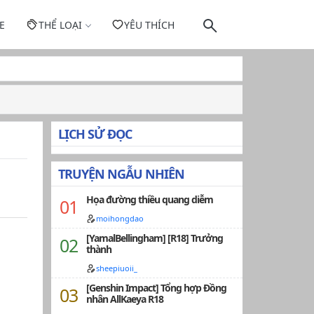
E
THỂ LOẠI
YÊU THÍCH
LỊCH SỬ ĐỌC
TRUYỆN NGẪU NHIÊN
Họa đường thiều quang diễm
moihongdao
[YamalBellingham] [R18] Trưởng
thành
sheepiuoii_
[Genshin Impact] Tổng hợp Đồng
nhân AllKaeya R18