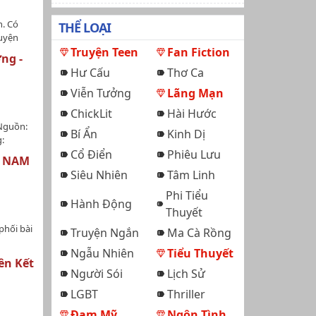
n. Có
THỂ LOẠI
huyện
. Mong
Truyện Teen
Fan Fiction
ng -
rên
Hư Cấu
Thơ Ca
Viễn Tưởng
Lãng Mạn
ChickLit
Hài Hước
Nguồn:
Bí Ẩn
Kinh Dị
:
lại sau
Cổ Điển
Phiêu Lưu
H NAM
chuyện
Siêu Nhiên
Tâm Linh
ổn
 lao.
Phi Tiểu
Hành Động
ạ độc mà
Thuyết
đi bỗng
phối bài
Truyện Ngắn
Ma Cà Rồng
p bày,
chặt đùi
Ngẫu Nhiên
Tiểu Thuyết
ế giới +
hặt đùi
ên Kết
g: Mau
Người Sói
Lịch Sử
iÔm chặt
g/Tag:
~~…
LGBT
Thriller
àng, Hài
m mãi
Đam Mỹ
Ngôn Tình