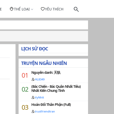
E
THỂ LOẠI
YÊU THÍCH
LỊCH SỬ ĐỌC
TRUYỆN NGẪU NHIÊN
Nguyên danh: 天轨
HL8349
(Bác Chiến - Bác Quân Nhất Tiêu)
Nhất Kiến Chung Tình
VyNhtt
Hoán Đổi Thân Phận (Full)
trustfriendtran