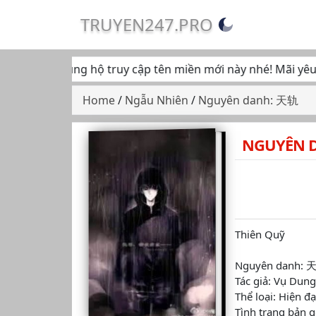
TRUYEN247.PRO
 tiếp tục ủng hộ truy cập tên miền mới này nhé! Mãi yêu... 
Home
/
Ngẫu Nhiên
/
Nguyên danh: 天轨
NGUYÊN 
Thiên Quỹ
Nguyên danh: 
Tác giả: Vụ Dun
Thể loại: Hiện đạ
Tình trạng bản g