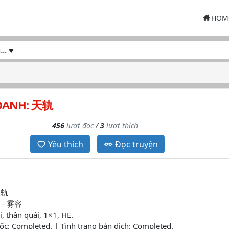
HOM
♥
DANH: 天轨
456
lượt đọc
/
3
lượt thích
Yêu thích
Đọc truyện
天轨
g - 雾容
i, thần quái, 1×1, HE.
ốc: Completed. | Tình trạng bản dịch: Completed.