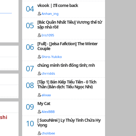
vkook | I'll come back
Anhan_ing
[Bác Quân Nhất Tiêu] Vương thế tử
sập nhà rồi!
Iris1095
[Full] - [Jelsa Fafiction] The Winter
Couple
Shiro-Yukiko
chúng mình tình đống tình; mh
chrridds
[Tập 1] Bán Kiếp Tiểu Tiên - 0 Tích
Thần (Bản dịch: Tiểu Ngọc Nhi)
alixaa
My Cat
AlexBBB
shi
[ SuouNirei ] Ly Thủy Tinh Chứa Hy
Vọng
cholibee