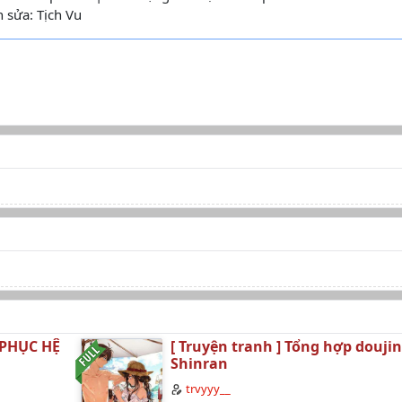
h sửa: Tịch Vu
 PHỤC HỆ
[ Truyện tranh ] Tổng hợp doujin
Shinran
trvyyy__