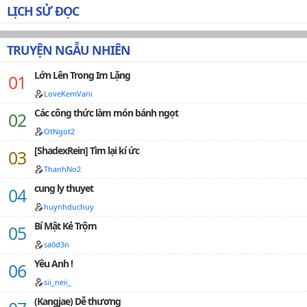
- Mục Tuyết Y 🌙❄️…
LỊCH SỬ ĐỌC
TRUYỆN NGẪU NHIÊN
Lớn Lên Trong Im Lặng
LoveKemVani
Các công thức làm món bánh ngọt
OtNgot2
[ShadexRein] Tìm lại kí ức
ThanhNo2
cung ly thuyet
huynhduchuy
Bí Mật Kẻ Trộm
sa0d3n
Yêu Anh !
sii_neii_
(Kangjae) Dễ thương