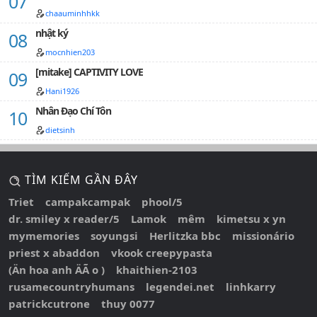
chaauminhhkk
nhật ký
mocnhien203
[mitake] CAPTIVITY LOVE
Hani1926
Nhân Đạo Chí Tôn
dietsinh
TÌM KIẾM GẦN ĐÂY
Triet
campakcampak
phool/5
dr. smiley x reader/5
Lamok
mêm
kimetsu x yn
mymemories
soyungsi
Herlitzka bbc
missionário
priest x abaddon
vkook creepypasta
(Än hoa anh ÄÃ o )
khaithien-2103
rusamecountryhumans
legendei.net
linhkarry
patrickcutrone
thuy 0077