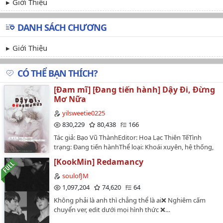
Giới Thiệu
DANH SÁCH CHƯƠNG
Giới Thiệu
CÓ THỂ BẠN THÍCH?
[Đam mĩ] [Đang tiến hành] Dậy Đi, Đừng
Mơ Nữa
yilsweetie0225
830,229
80,438
166
Tác giả: Bạo Vũ ThànhEditor: Hoa Lạc Thiên TếTình
trạng: Đang tiến hànhThể loại: Khoái xuyên, hệ thống,
song khiết, không logic ngốc nghếch văn, ngọt văn, bá
[KookMin] Redamancy
đạo độc chiếm công x ngây thơ phun tào thụ, chủ thụ,
1×1, HEDisclaimer: Chỉ edit với mục đích phi thương
soulofJM
mại, hiện tại đang xin per của tác giả.Warning: NGHIÊM
1,097,204
74,620
64
CẤM MỌI HÌNH THỨC CHUYỂN VER VÀ REPOST !!!Bản
Không phải là anh thì chẳng thể là ai❌ Nghiêm cấm
edit vẫn chưa được beta, nếu có lỗi type hay sai sót gì
chuyển ver, edit dưới mọi hình thức ❌…
mong các bạn bỏ qua.…