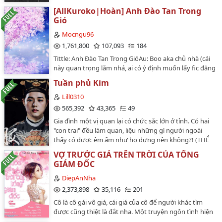
[AllKuroko|Hoàn] Anh Đào Tan Trong
Gió
Mocngu96
1,761,800
107,093
184
Tittle: Anh Đào Tan Trong GióAu: Boo aka chủ nhà (cái
này quan trọng lắm nhá, ai có ý định muốn lấy fic đăng
ra ngoài thì làm ơn nhìn rõ nó là fic có chủ. Mong các
Tuần phủ Kim
bạn tôn trọng chất xám cũng như công sức của
Au)Nhân vật: GoM× Kuroko (AllKuroko)|| có sự xuất
Lill0310
hiện của các nhân vật trong Slamdunk, POTThể loại:
565,392
43,365
49
hiện đại, vườn trường, thi đấu thể thao, NP, có ngược
Gia đình một vị quan lại có chức sắc lớn ở tỉnh. Có hai
có ngọtRatting: xôi thịt đầy đủ =)))Nội dung: Đội bóng
"con trai" đều làm quan, liệu những gì người ngoài
rổ trường Sơ Trung Teiko là một đội bóng huyền thoại
thấy có được êm ấm như họ dựng nên không?! (THỂ
với thành tích đánh bại các đối thủ mà họ chạm trán.
LOẠI GIA ĐẤU) (sản phẩm tưởng tượng không có thật)
Các tuyển thủ của đội được biết đến với cái tên
VỢ TRƯỚC GIÁ TRÊN TRỜI CỦA TỔNG
Một chiếc fic đầu thế kỉ XX BÁCH THUẦN! KHÔNG NAM
"Generation of Miracles" (Thế hệ kỳ tích). Sau khi tốt
GIÁM ĐỐC
HÓA KHÔNG FUTA.…
nghiệp, năm ngôi sao này chuyển đến các trường Cao
DiepAnNha
Trung khác nhau nổi tiếng về bóng rổ. Tuy nhiên, có
2,373,898
35,116
201
một sự thật được ít người biết đến về cầu thủ bóng
ma thứ sáu - Kuroko Tetsuya.......Đôi lời: các nhân vật
Cô là cô gái vô giá, cái giá của cô để người khác tìm
trong fic không thuộc quyền sở hữu của Au, tuy nhiên
được cũng thiệt là đắt nha. Một truyện ngôn tình hiện
số phận họ trong fic đều nằm trong tay Au định đoạt.
đại hay kể về cô gái làm cho Tổng tài như hắn đầu tư