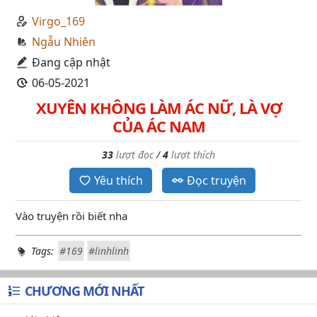
Virgo_169
Ngẫu Nhiên
Đang cập nhật
06-05-2021
XUYÊN KHÔNG LÀM ÁC NỮ, LÀ VỢ
CỦA ÁC NAM
33
lượt đọc
/
4
lượt thích
Yêu thích
Đọc truyện
Vào truyện rồi biết nha
Tags:
#169
#linhlinh
CHƯƠNG MỚI NHẤT