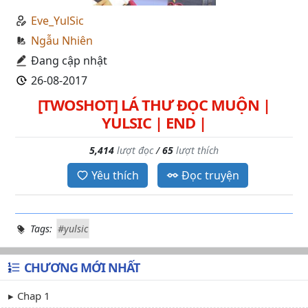
Eve_YulSic
Ngẫu Nhiên
Đang cập nhật
26-08-2017
[TWOSHOT] LÁ THƯ ĐỌC MUỘN |
YULSIC | END |
5,414
lượt đọc
/
65
lượt thích
Yêu thích
Đọc truyện
Tags:
#yulsic
CHƯƠNG MỚI NHẤT
Chap 1