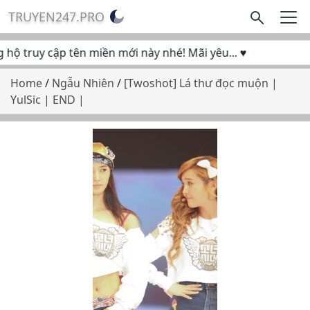
TRUYEN247.PRO
hộ truy cập tên miền mới này nhé! Mãi yêu... ♥
Home
/
Ngẫu Nhiên
/
[Twoshot] Lá thư đọc muộn |
YulSic | END |