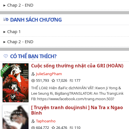
Chap 2 - END
DANH SÁCH CHƯƠNG
Chap 1
Chap 2 - END
CÓ THỂ BẠN THÍCH?
Cuộc sống thường nhật của GRI (HOÀN)
JulieSangPham
551,793
17,026
177
THỂ LOẠI: Hiện đạiFic dịchNHÂN VẬT: Kwon Ji Yong &
Lee Seung Ri, BigBangTRANSLATOR: An Thu TrangLink
FB: https://www.facebook.com/trang.moon.503?
fref=tsTÌNH TRẠNG: HoànFic đã được sự cho phép của
[ Truyện tranh doujinshi ] Na Tra x Ngao
ss Trang để chia sẻ cho các bạn fan Gri cùng đọc.Vui
Bính
lòng không chuyển ver ( vì đây là tác phẩm viết riêng
cho Gri), không mang đi nơi khác khi không có sự cho
Taphoanho
phép của người dịch và mình.Mọi hành vi sao chép hay
604,772
26,476
110