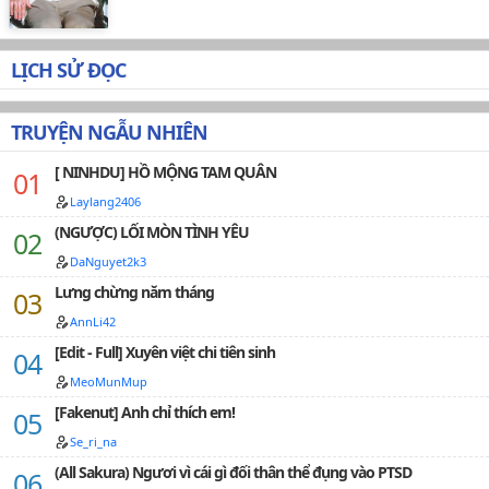
đại, giới giải trí.Không liên quan đến người thật.1
Vương Nhất Bác lạnh nhạt, 1 Tiêu Chiến buồn chán
muốn tìm thú vui :))).PS: KO REUP HAY CHUYỂN VER VÌ
BẤT KÌ LÝ DO GÌ, BẰNG BẤT KÌ HÌNH THỨC NÀO.…
LỊCH SỬ ĐỌC
TRUYỆN NGẪU NHIÊN
[ NINHDU] HỒ MỘNG TAM QUÂN
Laylang2406
(NGƯỢC) LỐI MÒN TÌNH YÊU
DaNguyet2k3
Lưng chừng năm tháng
AnnLi42
[Edit - Full] Xuyên việt chi tiên sinh
MeoMunMup
[Fakenut] Anh chỉ thích em!
Se_ri_na
(All Sakura) Ngươi vì cái gì đối thân thể đụng vào PTSD