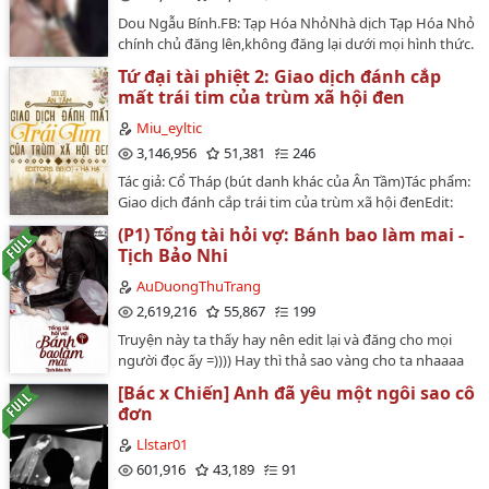
thay đổi, hoặc làm ảnh hưởng đến Gri mình sẽ báo cáo
Dou Ngẫu Bính.FB: Tạp Hóa NhỏNhà dịch Tạp Hóa Nhỏ
và report acc…
chính chủ đăng lên,không đăng lại dưới mọi hình thức.
…
Tứ đại tài phiệt 2: Giao dịch đánh cắp
mất trái tim của trùm xã hội đen
Miu_eyltic
3,146,956
51,381
246
Tác giả: Cổ Tháp (bút danh khác của Ân Tầm)Tác phẩm:
Giao dịch đánh cắp trái tim của trùm xã hội đenEdit:
BB[o] + Hạ Hạ Văn án: Hắn là tổng giám đốc của Lãnh
(P1) Tổng tài hỏi vợ: Bánh bao làm mai -
Thị. Lạnh lùng vô tình, máu lạnh, nghiêm túc, độc tài là
Tịch Bảo Nhi
những miêu tả xác thực về con người hắn. Tưởng
chừng tất cả sẽ phải run sợ trước "ám khí" hắn tỏa ra
AuDuongThuTrang
khi hắn trở thành lão đại một tay che trời của tổ chức
2,619,216
55,867
199
Mafia, chẳng khác nào Diêm Vương cầm sổ phán xét
Truyện này ta thấy hay nên edit lại và đăng cho mọi
số mạng kẻ khác. Cuộc đời hắn từ trầm uất, tẻ nhạt trở
người đọc ấy =)))) Hay thì thả sao vàng cho ta nhaaaa
nên đa mùi vị khi tình cờ đấu khẩu cùng cô gái trong
^^Tác giả: Tịch Bảo NhiDịch giả: SayaEditor: Trang cùng
bar. Trong quán bar tình cờ gặp được cô gái say mèm
[Bác x Chiến] Anh đã yêu một ngôi sao cô
1 số editor khácBìa truyện : Nhây's Xưởng
tự đấu giá chính mình. Vậy mà hắn lại vung tay chi một
đơn
(@NhayLaMotXuThe)…
tỷ đô la để mua đêm đầu tiên của cô. Hai người trải
Llstar01
qua một đêm mặn nồng. Gặp mặt lại, cô giờ đã thành
601,916
43,189
91
một nữ đặc công xinh đẹp của tổ chức BABY-M. Không