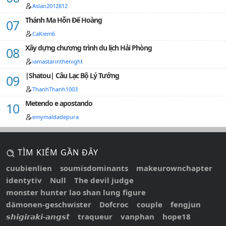
Aslan2012812
Thánh Ma Hỗn Đế Hoàng
CaKiem6
Xây dựng chương trình du lịch Hải Phòng
iamastarinthenight
|Shatou| Câu Lạc Bộ Lý Tưởng
ThanhThanh1003
Metendo e apostando
emymaldadepura
TÌM KIẾM GẦN ĐÂY
cuubienlien
soumisdominants
makeurownchapter
identytiv
Null
The devil judge
monster hunter lao shan lung figure
dämonen-geschwister
Dofcroc
couple
fengjun
𝙨𝙝𝙞𝙜𝙞𝙧𝙖𝙠𝙞-𝙖𝙣𝙜𝙨𝙩
traqueur
vanphan
hope18