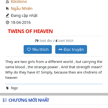
Kikidono
Ngẫu Nhiên
Đang cập nhật
18-04-2016
TWINS OF HEAVEN
79
lượt đọc
/
4
lượt thích
Yêu thích
Đọc truyện
They are two girls from a different world , but carrying the
same blood , the strange power . And that strength mean?
Why do they have it? Simply, because theo are chidrens of
heaven
Tags:
CHƯƠNG MỚI NHẤT