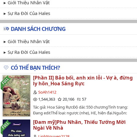
Giới Thiệu Nhân Vật
Sự Ra Đời Của Hales
DANH SÁCH CHƯƠNG
Giới Thiệu Nhân Vật
Sự Ra Đời Của Hales
CÓ THỂ BẠN THÍCH?
[Phần II] Bảo bối, anh xin lỗi - Vợ à, đừng
ly hôn_Hoa Sáng Rực
SoAh1412
1,544,363
20,166
57
Tác giả: Hoa Sáng RựcĐộ dài: 550 chươngTình trạng:
Đang editThể loại: ngược (nhẹ), HE, hiện đại.Nguồn:
Ngôn Tình là Thiên Đường [FB]Nhóm dịch: Ngôn Tình
[Đam mỹ]Phu Nhân, Thiếu Tướng Mời
là Thiên Đường…
Ngài Về Nhà
LinhNguyen2128