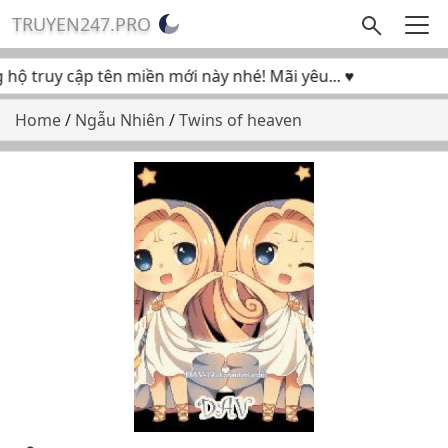
TRUYEN247.PRO
ộ truy cập tên miền mới này nhé! Mãi yêu... ♥
Home
/
Ngẫu Nhiên
/
Twins of heaven