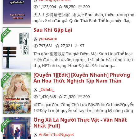
1,123,004
58,250
200
夫人！少将请您回家 - 君太平Phu nhân, thiếu tướng mời
ngài về nhàTác giả: Quân Thái Bình Thể loại: hiện đại,
phúc hắc quân trưởng công, tao nhã quý công tử thụ,
Sau Khi Gặp Lại
hài, 1×1, HETình trạng bản gốc: Hoàn 196 chương + 14
phiên ngoạiTình trạng bản edit: đã hoàn chính văn,
yuriasami
đang beta lại chính văn, phiên ngoại từ từ gòi tính nho
797,681
27,021
97
mn iuuNguồn: +Từ chương 1 đến chương 147:
Tên gốc: 重逢以后Tác giả: Điềm Mật Sinh HoạtThể loại:
https://wisterialh0601.wordpress.com/dam-my/dam-
Hiện đại, sinh tử văn, ngược, 1×1, phúc hắc công x tự ti
my-edit/phu-nhan-thieu-tuong-thinh-ngai-ve-nha/
thụ, HETình trạng: HoànĐộ dài: 96 chương…
(beta)+Từ chương 147 trở đi:
https://wikidich.com/truyen/phu-nhan-thieu-tuong-
[Quyển 1][Edit] [Xuyên Nhanh] Phương
thinh-ngai-ve-nha-WRqfa~8h7Hk_civJ#!
Án Hoa Thức Nghịch Tập Nam Thần
(edit)_______Đường Mộ nằm mơ cũng không nghĩ tới,
_Ochibi_
hắn chỉ là về nước tham gia hôn lễ của ca ca nhà mình,
1,430,648
71,320
200
thuận tiện thay ca ca đi giao một đám trang bị quân
dụng, cư nhiên ngay cả bản thân mình cũng đem
🍉Tác giả: Cửu Công Chủ Lưu Bộ🍉Edit: Ochibi🍉Quyển
bán!Thẩm Lãng không dự đoán được mình chỉ là tâm
1🍉Đây là một quyển sổ tay tỉ mỉ những kỹ năng công
huyết dâng trào, thay thuộc hạ đi tiếp nhận một đám
lược các loại nam thần.Các thể loại mục tiêu công
Ông Xã Là Người Thực Vật - Văn Nhất
trang bị tân tiến, cư nhiên tiếp nhận một đám trang bị
lược:Băng sơn giáo thảo √Tổng tài bá đạo√Hắc đạo tà
Nhất [Full]
lớn nhất cuộc đời này - người yêu!Khi quý công tử gặp
mị√Vương gia ngạo kiều √Mạt thế cường giả √Muội
gỡ phúc hắc quân trưởng, màn trình diễn của hai
khống ca ca √Học trưởng ôn nhu√Giải trí thiên vương
AnSinhThatNguyet
người họ sẽ trở nên vang dội đến thế nào?"Phu nhân,