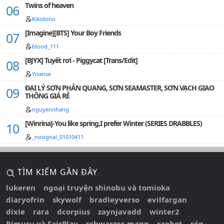
Twins of heaven
Kikidono
[Imagine][BTS] Your Boy Friends
blood_111
[BJYX] Tuyết rơi - Piggycat [Trans/Edit]
Yisanse
ĐẠI LÝ SƠN PHẢN QUANG, SƠN SEAMASTER, SƠN VẠCH GIAO
THÔNG GIÁ RẺ
nguyennhang
[Winrina]-You like spring,I prefer Winter (SERIES DRABBLES)
_nosignal_01010411
TÌM KIẾM GẦN ĐÂY
lukeren
ngoại truyện shinobu và tomioka
diaryofrin
skywolf
bradleyverso
evilfargan
dixie
rara
dcorpius
zaynjavadd
winter2
Rimuru và FairPlay
schwarzer-mann
saebot
rég