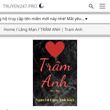
TRUYEN247.PRO
ộ truy cập tên miền mới này nhé! Mãi yêu... ♥
Home
/
Lãng Mạn
/
TRÂM ANH | Tram Anh