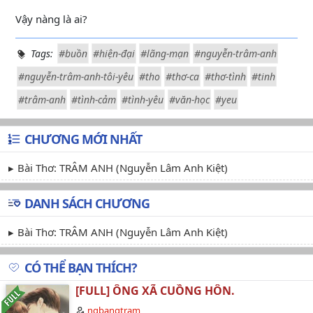
Vậy nàng là ai?
Tags:
#buồn
#hiện-đại
#lãng-mạn
#nguyễn-trâm-anh
#nguyễn-trâm-anh-tôi-yêu
#tho
#thơ-ca
#thơ-tình
#tinh
#trâm-anh
#tình-cảm
#tình-yêu
#văn-học
#yeu
CHƯƠNG MỚI NHẤT
Bài Thơ: TRÂM ANH (Nguyễn Lâm Anh Kiệt)
DANH SÁCH CHƯƠNG
Bài Thơ: TRÂM ANH (Nguyễn Lâm Anh Kiệt)
CÓ THỂ BẠN THÍCH?
[FULL] ÔNG XÃ CUỒNG HÔN.
ngbangtram