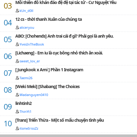
nàng - các người nên trả giá cho cái chết của
Mỗi thiên đô khán đáo đệ đệ tại tác tử - Cư Nguyệt Yêu
nàng.Lalisa × Park Chaeyoung…
kUn_d0ll
12 cs - thời thanh Xuân của chúng ta
aliceryou
ABO: [Chohends] Anh trai cái đ gì? Phải gọi là anh yêu.
YvesInTheBook
[Lichaeng] - Em iu là cục bông nhỏ thích ăn xoài.
sweet_lov_er
[ Jungkook x Ami ] Phần 1 Instagram
Taemi26
[Weki Meki] [Shabang] The Choices
Wadanguyen0410
linhtinh2
ThinYt1
[Trans] Triển Thừa - Một số mẩu chuyện tình yêu
itsmeIrissZz