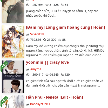
1,257,694
51,128
64
[Đang chỉnh sửa]CHÚ Ý❗️ Truyện có cảnh H, hãy cân
nhắc trước khi đọc!…
[Đam mỹ] Lồng giam hoàng cung [ Hoàn]
S2760119
739,836
21,309
88
Đam mỹ, đế vương chiếm dục công x thái y cường thụ,
ngược tâm, ngược thân, sinh tử văn, có H, 1x1, HEMột
người vì muốn chiếm giữ một người đến điên cuồng
mà việc gì cũng có thể làm.Người kia lại chỉ muốn có
yoonmin || crazy love
một cuộc sống yên ổn như chính cái tên của mình thế
nhưng không thể nào thực hiện được.Kẻ ngược và
-unyms
người bị ngược, ai đáng thương hơn ?Dày vò về thể
1,399,417
94,545
129
xác cùng sự thống khổ của tinh thần, suy cho cùng cái
chuyện tình của cậu học trò khối dưới chuyên toán và
nào mới thực đáng sợ?Lưu ý: mình không đồng ý
đàn anh khối trên chuyên văn - text & instagram -…
chuyển ver truyện !…
Hãn Phu - Neleta [Edit - Hoàn]
haotuyet3911