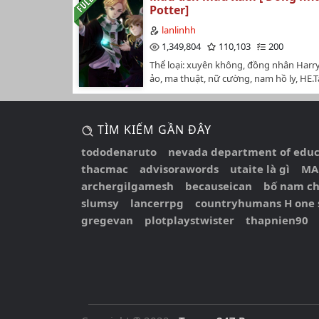
được đăng tại: Diễn Đàn Lê Quý ĐônGiới
nữa, mỗi ngày đều phải tiêu tiền trong 
Potter]
hay nội dung truyện thì hãy lướt qua n
vì vị hôn phu phản bội, cô phải vội vã t
thống: Tiểu tỷ tỷ, không nên tùy tiện m
đừng gieo lời cay đắng ♥️…
rễ để hoàn thành hôn lễ, cho cha một câu
lanlinhh
vô địch! (▼皿▼#)Hệ thống: Chúng ta địn
Bởi vì cô nhìn anh, ngồi lên anh, anh mu
1,349,804
110,103
200
mục tiêu nhỏ, trước tiêu hết một trăm t
thành cô dâu của anh, chịu trách nhiệm 
Tranh: Phá sản cái gì, còn nữa, tên na
Thể loại: xuyên không, đồng nhân Harry 
Cuộc hôn nhân bất ngờ, với ý tưởng 
thể hiểu thấu này là thế nào? Đừng ngăn
ảo, ma thuật, nữ cường, nam hồ ly, HE.T
này tất nhiên phải làm. . . . . . ---**--- Ki
muốn đi chinh phục thế giới!Nam chính 
Bán LiênConvertor: U Tịch CốcEditor: Q
là một người thần bí. Ngoài có một tập 
nhanh chóng đổi tên ) Ta họ Thế tên Giới
KhuyênThể loại:Ngôn Tình, Huyền Huy
lại còn có một thân phận bí ẩn. Các nhân
tỷ, có tiền thật sự có thể muốn làm gì th
Không, Nữ Cường.Nguồn: Truyện FullĐ
đến từ các nước khác cũng phải cúi đầu
TÌM KIẾM GẦN ĐÂY
hiểu một chút đi #…
này thay đổi cách nhìn mọi thứ trong Ha
anh. Lại nghe đồn, lòng dạ của Kiều Tr
thấy mình lại thích Draco hơn hẳn luôn.
cùng ác độc. Bên ngoài cười như gió xu
tododenaruto
nevada department of educa
đọc và cảm nhận nhé.Tại Slytherin, tôi 
lại làm nhiều truyện không bằng cầm th
thacmac
advisorawords
utaite là gì
MA
mộng hão huyền khiêm tốn để làm cho
Bối không ngờ rằng, mình sẽ nhìn thấy
archergilgamesh
becauseican
bố nam c
không chú ý tới...Tôi thật ngốc, ngốc qu
nhận kết hôn của vị hôn phu từ chỗ chị 
tôi cũng rất khiêm tốn chính là tôi đã qu
slumsy
lancerrpg
countryhumans H one 
dữ, kéo Kiều Trác Phàm mà người ngườ
mạnh không có, sẽ không đạt được tôn
đã sợ mất mật làm chú rễ, vì để hả giận. 
gregevan
plotplaystwister
thapnien90
có.Cường giả được coi trọng, kẻ yếu khô
nhân vật Kiều Trác Phàm này lại ngoan
tại Slytherin, tạo ra bộ dạng yếu đuối, bị
vai chú rễ, hơn nữa biến nhân vật này 
thật là xứng đáng...Khó trách giáo sư Sn
sinh thủy khởi*. Phong sinh thủy khởi*:
"Trò là một người Slytherin sao?"Trò đã 
nơi để mọi vật sinh ra, nước đến đâu thì
kiêu ngạo của Slytherin?Trò đã quyết đ
đó đâm chồi nảy lộc.…
nhập hoàn toàn vào Slytherin?Trò đã bi
sống trong Slytherin chưa?Tôi cuối cùng