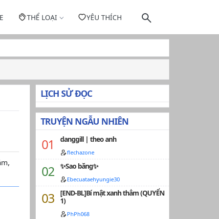
E
THỂ LOẠI
YÊU THÍCH
LỊCH SỬ ĐỌC
TRUYỆN NGẪU NHIÊN
danggill | theo anh
flechazone
ắm,
✨Sao băng✨
Ebecuataehyungie30
[END-BL]Bí mật xanh thẳm (QUYỂN
1)
PhPh068