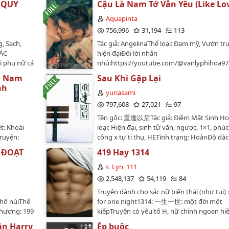
 QUY
Cậu Là Nam Tớ Vẫn Yêu (Like Lo
Aquapinta
756,996
31,194
113
, Sạch,
Tác giả: AngelinaThể loại: Đam mỹ, Vườn tr
CÁC
hiện đạiĐôi lời nhắn
 phụ nữ cả
nhủ:https://youtube.com/@vanlyphihoa97
ười ta.Bạn
si=YkeFehyYZTHLhrEyBạn nào rảnh thì ghé
h: Nam
Sau Khi Gặp Lại
nếm'' một
kênh Youtube của mình nha ^_^Tôi thích tr
nh
 giàu đời
này! Thích từ cái tên.Tôi chưa từng biết đến
yuriasami
hai, và là
phẩm này tồn tại cho đến khi tình cờ xem 
797,608
27,021
97
ân cần làm
"Like love". Ban đầu tôi chỉ nghĩ rằng đó là
Tên gốc: 重逢以后Tác giả: Điềm Mật Sinh Ho
 lúc sắp đạt
phim khá dễ thương, không nặng nề áp lực
: Khoái
loại: Hiện đại, sinh tử văn, ngược, 1×1, phúc
ng."Lợi thế
hội như rất nhiều phim về lgtb nổi tiếng kh
ruyện:
công x tự ti thụ, HETình trạng: HoànĐộ dài:
 cô chính
tôi đọc được một comment nói đây là phi
Tác giả:
chương…
.------1.
thể từ tiểu thuyết đam mỹ. Và cái tên của ti
: ĐOẠT
419 Hay 1314
n đại, xuyên
ình, truyện
thuyết này khiến tôi không thể nào thờ ơ đ
ễn tưởng,
s_Lyn_111
g và có độ
một câu ngắn ngủi lại khiến cho tâm tình ru
nẢnh bìa:
2,548,137
54,119
84
, đây là câu
Bởi tôi chợt nhận ra bản thân vẫn luôn ao ư
n án:Sơ
tính kế "đào
đó sẽ nói câu ấy với mình. Tất nhiên chỉ là 
Truyện dành cho sắc nữ biến thái (như tui) :
ng, sau khi
phụ là hợp
nghĩ mà thôi. Bởi vì tôi không có sự can đả
 phố núiThể
for one night1314: 一生一世: một đời một
tiền.Từ khi
nh rất cảm
Mạch Đinh cũng không tin tưởng ngoài đời
 chương: 199
kiếpTruyện có yếu tố H, nữ chính ngoan hi
o không đau,
ện nhưng
tại người như An Tử Yến.Nhưng mà có sao 
hTruyện
biến thái. Ko chịu trách nhiệm với tâm lý và
không cần
n Harry
Ép buộc
t của mình
Con người vốn tồn tại trong hai thế giới là 