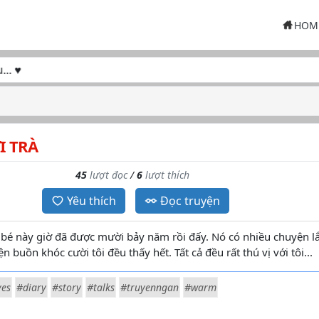
HOM
♥
I TRÀ
45
lượt đọc
/
6
lượt thích
Yêu thích
Đọc truyện
 bé này giờ đã được mười bảy năm rồi đấy. Nó có nhiều chuyện l
 buồn khóc cười tôi đều thấy hết. Tất cả đều rất thú vị với tôi...
ves
#diary
#story
#talks
#truyenngan
#warm