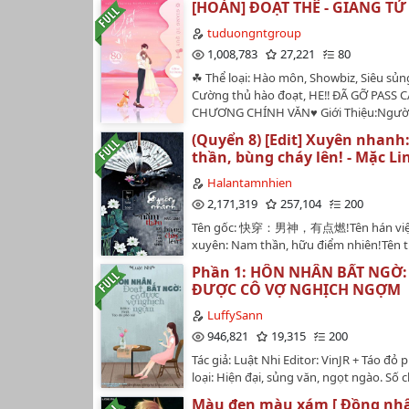
[HOÀN] ĐOẠT THÊ - GIANG TỬ
tuduongntgroup
1,008,783
27,221
80
☘ Thể loại: Hào môn, Showbiz, Siêu sủng
Cường thủ hào đoạt, HE‼️ ĐÃ GỠ PASS 
CHƯƠNG CHÍNH VĂN♥ Giới Thiệu:Người
đời Bùi Tứ Trăn thương nhớ lại là của ng
(Quyển 8) [Edit] Xuyên nhan
gái người ta, vợ người ta.Anh chỉ mới ''
thần, bùng cháy lên! - Mặc Li
lần đã nghiện.Đổng Từ là thế hệ con nhà
thứ ba, thiếu phu nhân hào môn đời thứ 
Halantamnhien
nữ minh tinh hạng nhất.Cô hiểu bản th
2,171,319
257,104
200
thế nào để xoay chuyển ván bài này.Đến
Tên gốc: 快穿：男神，有点燃!Tên hán việt
được mục đích lại bị ''nhà cái'' chiếu tướ
xuyên: Nam thần, hữu điểm nhiên!Tên t
về em, em thuộc về anh."Từ nay về sau,
Xuyên nhanh: Nam thần, bùng cháy lên!
thức trở thành đệ nhất phu nhân nhà giàu
Phần 1: HÔN NHÂN BẤT NGỜ
Mặc LinhThể loại: Ngôn tình, cổ đại, hiệ
SẠCH - SẠCH - SẠCH 2. Nam truy, thâm t
ĐƯỢC CÔ VỢ NGHỊCH NGỢM
nhanh, hệ thống, tình cảm, khoa học vi
SIÊU NGỌT 3. Nam 9 yêu nữ 9 điên cuồn
hài hước, HE,...Edit by Hạ Lan Tâm Nhiê
LuffySann
ghen cao :)) 4. Chốt đơn giản lại một câu
Design by Điềm Doãn#Do not re-up#Vă
946,821
19,315
200
chuyện kể về quá trình nam 9 bày mưu 
Tranh vô duyên vô cớ bị phán định tử vo
góc tường" nhà người ta, nữ 9 và nam 
Tác giả: Luật Nhi Editor: VinJR + Táo đỏ
chết, phiền não duy nhất chính là - tiêu 
đồng hôn nhân, đôi bên đều có lợi.5. Mì
loại: Hiện đại, sủng văn, ngọt ngào. Số
bị ràng buộc với cái hệ thống này, cô e
ơn vì mọi người đã quan tâm đến truy
chương Tình trạng edit: Đang tiến hàn
chân không mỏi, đến cả thở gấp cũng 
Màu đen màu xám [ Đồng nhâ
nếu ai cảm thấy không hợp với cách edi