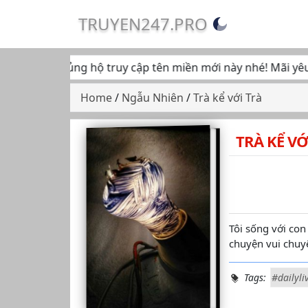
TRUYEN247.PRO
 tiếp tục ủng hộ truy cập tên miền mới này nhé! Mãi yêu... 
Home
/
Ngẫu Nhiên
/
Trà kể với Trà
TRÀ KỂ VỚ
Tôi sống với con
chuyện vui chuyện
Tags:
#dailyli