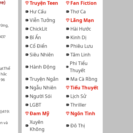
ve)
Truyện Teen
Fan Fiction
Hư Cấu
Thơ Ca
Viễn Tưởng
Lãng Mạn
ường,
ChickLit
Hài Hước
43?
Bí Ẩn
Kinh Dị
 thăm
Cổ Điển
Phiêu Lưu
uyện
 tác
Siêu Nhiên
Tâm Linh
phim
Phi Tiểu
 một bộ
Hành Động
ạtThể
Thuyết
 từ xã
 hắc
ác. Rồi
Truyện Ngắn
Ma Cà Rồng
 96
m chuyển
Ngẫu Nhiên
Tiểu Thuyết
ểu
ược.Chỉ
Người Sói
Lịch Sử
n rẩy.
ớc có ai
LGBT
Thriller
trong suy
))419:
Đam Mỹ
Ngôn Tình
m của
 sẽ tồn
Xuyên
ền và
Đô Thị
đâu.
 đầu óc
Không
"hiện