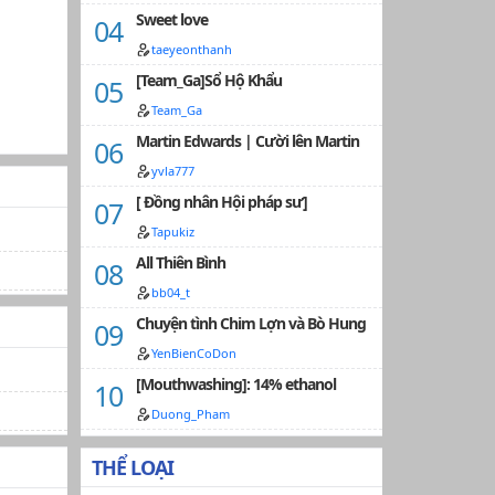
Sweet love
taeyeonthanh
[Team_Ga]Sổ Hộ Khẩu
Team_Ga
Martin Edwards | Cười lên Martin
yvla777
[ Đồng nhân Hội pháp sư]
Tapukiz
All Thiên Bình
bb04_t
Chuyện tình Chim Lợn và Bò Hung
YenBienCoDon
[Mouthwashing]: 14% ethanol
Duong_Pham
THỂ LOẠI