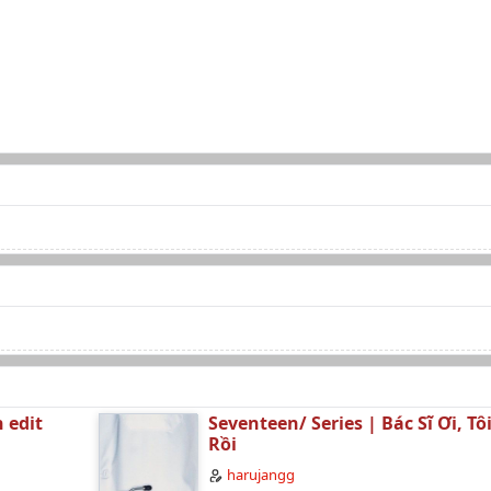
 edit
Seventeen/ Series | Bác Sĩ Ơi, Tô
Rồi
harujangg