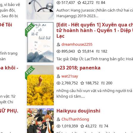
517,437
42,272
84
, vì bảo vệ
quân đội,
Author: Hang Jurassic (Nhân cách thứ hai c
 Sau đó bị
Harujangg) 2019-2023…
hiệm kế
ể Tôi
[Edit - Hết quyển 1] Xuyên qua ch
t nhiên sẽ
tử hoành hành - Quyển 1 - Diệp
u nhất
Lạc
ya.Thiếu
sự, lấy
dreamhouse2255
…
895,043
55,814
182
Tình trạng
oàn
Tác giả: Diệp Ức LạcTình trạng bản gốc: Ho
 gốc:
chương + 43 phiên ngoại)Tình trạng bản edi
a khôi -
u23 2018; panenka
04-
OngoingThể loại: Xuyên qua, đam mỹ, cổ đạ
n-xin-
đại, tình cảm, tiên hiệp, dị thế, tu chân, xuyê
wat21say
B4i-
trọng sinh, song khiết, chủ công, hào môn t
2,769,752
188,752
200
sảng văn, thế giới song song, HE, thanh th
những câu hỏi vụn vặt và những người trả 
ự đồng ý
vănEdit: Méoo~Beta: Đường (đến chương 5
n vật: Tứ
không có tâm.…
yêu nàng
Méoo~ (tiếp)____________________Văn án:"
uyết Chi
t tên tù
cưới hắn!""Diệp thiếu, người ta là phú nhị đ
iều, Niệm
iáo cưỡng
tam đại, quý công tử nổi danh của kinh đô,
 NỮ PHỤ.
Haikyuu doujinshi
àn, 125
ần nhận
không gả cho ngươi.""Vì sao lại không? Ta 
Văn án:
ChuThanhSong
 đi khám cẩn
tiêu sái, thông tuệ hơn người, nhìn xa trôn
iễn phí
1,019,359
43,272
74
 tử thì
rộng!""Diệp thiếu, Bạch tam thiếu không ph
atrang.com/
hư vô lý vô
người ngươi có thể mơ