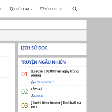
E
THỂ LOẠI
YÊU THÍCH
LỊCH SỬ ĐỌC
TRUYỆN NGẪU NHIÊN
[La rose | 08:00] hẹn ngày trùng
phùng
aimeowlamahn
Lâm All
DecSa3
[ Itoshi Rin x Reader ] 𝕗𝕠𝕠𝕥𝕓𝕒𝕝𝕝 𝕧𝕒
𝕖𝕞