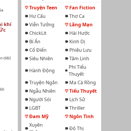
Truyện Teen
Fan Fiction
ủa
Hư Cấu
Thơ Ca
i khí
Viễn Tưởng
Lãng Mạn
 Ức
ChickLit
Hài Hước
Bí Ẩn
Kinh Dị
Cổ Điển
Phiêu Lưu
àn (682
Siêu Nhiên
Tâm Linh
t:
Phi Tiểu
i, hiện
Hành Động
Thuyết
n việt,
hế gia,
Truyện Ngắn
Ma Cà Rồng
ủy
lời
Ngẫu Nhiên
Tiểu Thuyết
7) +
Ta muốn
Người Sói
Lịch Sử
ại, hồng
LGBT
Thriller
 hắn sẽ
anh tuấn
Đam Mỹ
Ngôn Tình
g
Xuyên
ải là
Đô Thị