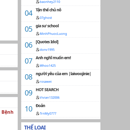
baonhey2110
Tận thế chủ nô
07ghost
gia sư school
MinhPhuocLuong
[Quotes Idol]
donv1995
Anh nghĩ muốn em!
Whoo1425
người yêu của em |laiwoojinie|
rosawei
HOT SEARCH
Vivian132006
Đoản
i Bệnh
TrnMy0777
THỂ LOẠI