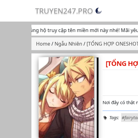
TRUYEN247.PRO
 tiếp tục ủng hộ truy cập tên miền mới này nhé! Mãi yêu... 
Home
/
Ngẫu Nhiên
/
[TỔNG HỢP ONESHOT 
[TỔNG HỢ
Nơi đây có thật 
Tags:
#fairytai