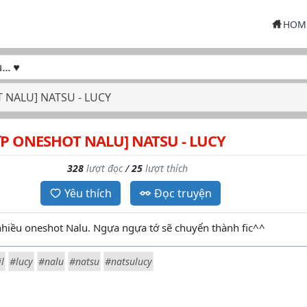
HOM
♥
NALU] NATSU - LUCY
P ONESHOT NALU] NATSU - LUCY
328
lượt đọc
/
25
lượt thích
Yêu thích
Đọc truyện
nhiều oneshot Nalu. Ngựa ngựa tớ sẽ chuyển thành fic^^
l
#lucy
#nalu
#natsu
#natsulucy