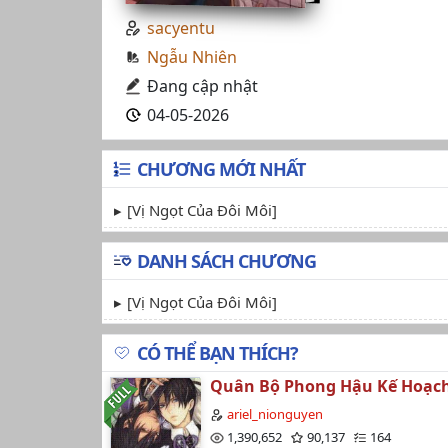
sacyentu
Ngẫu Nhiên
Đang cập nhật
04-05-2026
CHƯƠNG MỚI NHẤT
[Vị Ngọt Của Đôi Môi]
DANH SÁCH CHƯƠNG
[Vị Ngọt Của Đôi Môi]
CÓ THỂ BẠN THÍCH?
Quân Bộ Phong Hậu Kế Hoạch
ariel_nionguyen
1,390,652
90,137
164