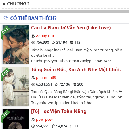
CHƯƠNG I
CÓ THỂ BẠN THÍCH?
Cậu Là Nam Tớ Vẫn Yêu (Like Love)
Aquapinta
756,998
31,194
113
Tác giả: AngelinaThể loại: Đam mỹ, Vườn trường, hiện
đạiĐôi lời nhắn
nhủ:https://youtube.com/@vanlyphihoa9743?
si=YkeFehyYZTHLhrEyBạn nào rảnh thì ghé thăm kênh
Tổng Giám Đốc, Xin Anh Nhẹ Một Chút.
Youtube của mình nha ^_^Tôi thích truyện này! Thích
từ cái tên.Tôi chưa từng biết đến tác phẩm này tồn tại
phannhu68
cho đến khi tình cờ xem phim "Like love". Ban đầu tôi
6,534,564
72,136
200
chỉ nghĩ rằng đó là một bộ phim khá dễ thương, không
Tác giả: Quai Băng BăngNhân vật: Đàm Dịch Khiêm ❤
nặng nề áp lực từ xã hội như rất nhiều phim về lgtb
Hạ Tử DuThể loại: hiện đại, tổng tài, ngược, HENguồn:
nổi tiếng khác. Rồi tôi đọc được một comment nói đây
Truyenfull.vnUploader: Huỳnh Như…
là phim chuyển thể từ tiểu thuyết đam mỹ. Và cái tên
của tiểu thuyết này khiến tôi không thể nào thờ ơ
[F6] Học Viện Toàn Năng
được.Chỉ một câu ngắn ngủi lại khiến cho tâm tình run
ppw_ppw_
rẩy. Bởi tôi chợt nhận ra bản thân vẫn luôn ao ước có ai
554,551
54,874
71
đó sẽ nói câu ấy với mình. Tất nhiên chỉ là trong suy