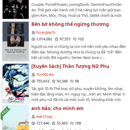
nghĩ mà thôi. Bởi vì tôi không có sự can đảm của Mạch
Couple: PondPhuwin, JoongDunk, GeminiFourthVăn
Đinh cũng không tin tưởng ngoài đời sẽ tồn tại người
án: Thế giới vận hành với 5 hệ năng lực trấn giữ bao
như An Tử Yến.Nhưng mà có sao đâu. Con người vốn
gồm Kim, Mộc, Thủy, Hoả và Thổ. GMM chính là một
tồn tại trong hai thế giới là "hiện thực" và "mộng ảo".
học viện đào tạo những học viên có năng lực này.
Bến bờ không thể ngừng thương
"Hiện thực" là nơi chúng ta giãy giụa sinh tồn. "Mộng
Fourth Nattawat, một học viên bí ẩn vừa chuyển đến
ảo" là nơi chúng ta tìm kiếm niềm vui. Cho nên tôi rất
trường đã trở nên cực kì nổi tiếng vì dám đụng độ với
hoanglachi
mãn nguyện khi đọc tác phẩm này.…
một người con gái được cho là nữ thần của trường.
1,014,082
97,557
102
Phuwin Tangsakyuen, bạn mới của Fourth cũng vì thế
Người ta nói vì chúng ta còn trẻ nên mới yêu nhau đến
mà lao vào gây hấn với đám người kia gây nên một
điên dại. Nhưng dường như là chúng ta đã "trẻ" đến
trận hỗn loạn. Gemini Norawit hắn ta là người nắm giữ
hết cả một đời người.« Series: Best love »…
trật tự của trường, lần này hắn sẽ trừng phạt bọn họ
như thế nào đây...…
[Xuyên Sách] Thần Tượng Nữ Phụ
Tori00Like
755,653
50,348
98
Tác giả: Tô Ri Thể loại: nữ phụ, xuyên không, âm nhạc,
hiện đại, lãng mạn, H+, ngụy np,...Văn án: Minh Nhạc Y-
một phụ nữ đã tới cái mốc tuổi 35, khoảng khắc trôi
qua tuổi trẻ nhiệt huyết, chỉ còn lại nuối tiếc và ân hận.
anh bảo; cho mình em
Ước mơ trở thành thần tượng chỉ còn là một giấc
mộng mơ hồ, không thể nào thực hiện được. Cô
wat21say
buông xuôi tất cả hoài bão mà sống một cuộc đời bình
727,446
55,365
108
dị tầm thường, hằng ngày làm việc trên công ty, chiều