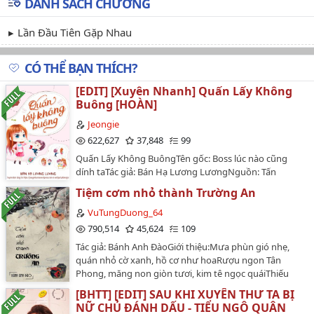
DANH SÁCH CHƯƠNG
Lần Đầu Tiên Gặp Nhau
CÓ THỂ BẠN THÍCH?
[EDIT] [Xuyên Nhanh] Quấn Lấy Không
Buông [HOÀN]
Jeongie
622,627
37,848
99
Quấn Lấy Không BuôngTên gốc: Boss lúc nào cũng
dính taTác giả: Bán Hạ Lương LươngNguồn: Tấn
GiangEdit: JeongieThể loại: Xuyên nhanh, nữ phụ, YY…
Tiệm cơm nhỏ thành Trường An
VuTungDuong_64
790,514
45,624
109
Tác giả: Bánh Anh ĐàoGiới thiệu:Mưa phùn gió nhẹ,
quán nhỏ cờ xanh, hồ cơ như hoaRượu ngon Tân
Phong, măng non giòn tươi, kim tê ngọc quáiThiếu
doãn Lâm Yến đưa mắt nhìn lão bản nương da trắng
[BHTT] [EDIT] SAU KHI XUYÊN THƯ TA BỊ
mắt hạnh kiaMột cung nữ vốn xuất thân dòng dõi lại
NỮ CHỦ ĐÁNH DẤU - TIỂU NGÔ QUÂN
lưu lạc tới cảnh bán rượu kiếm tiền, thật là đáng