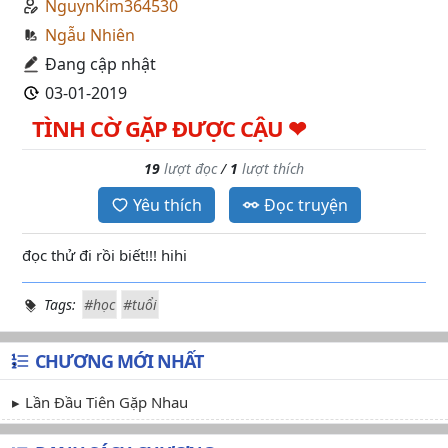
NguynKim364530
Ngẫu Nhiên
Đang cập nhật
03-01-2019
TÌNH CỜ GẶP ĐƯỢC CẬU ❤
19
lượt đọc
/
1
lượt thích
Yêu thích
Đọc truyện
đọc thử đi rồi biết!!! hihi
Tags:
#học
#tuổi
CHƯƠNG MỚI NHẤT
Lần Đầu Tiên Gặp Nhau