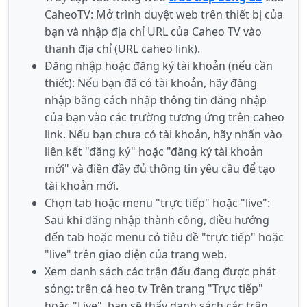
CaheoTV: Mở trình duyệt web trên thiết bị của
bạn và nhập địa chỉ URL của Caheo TV vào
thanh địa chỉ (URL caheo link).
Đăng nhập hoặc đăng ký tài khoản (nếu cần
thiết): Nếu bạn đã có tài khoản, hãy đăng
nhập bằng cách nhập thông tin đăng nhập
của bạn vào các trường tương ứng trên caheo
link. Nếu bạn chưa có tài khoản, hãy nhấn vào
liên kết "đăng ký" hoặc "đăng ký tài khoản
mới" và điền đầy đủ thông tin yêu cầu để tạo
tài khoản mới.
Chọn tab hoặc menu "trực tiếp" hoặc "live":
Sau khi đăng nhập thành công, điều hướng
đến tab hoặc menu có tiêu đề "trực tiếp" hoặc
"live" trên giao diện của trang web.
Xem danh sách các trận đấu đang được phát
sóng: trên cá heo tv Trên trang "Trực tiếp"
hoặc "Live", bạn sẽ thấy danh sách các trận