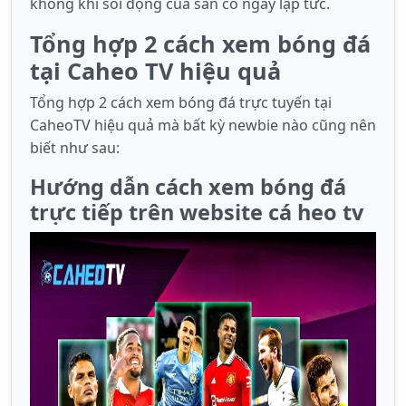
không khí sôi động của sân cỏ ngay lập tức.
Tổng hợp 2 cách xem bóng đá
tại Caheo TV hiệu quả
Tổng hợp 2 cách xem bóng đá trực tuyến tại
CaheoTV hiệu quả mà bất kỳ newbie nào cũng nên
biết như sau:
Hướng dẫn cách xem bóng đá
trực tiếp trên website cá heo tv