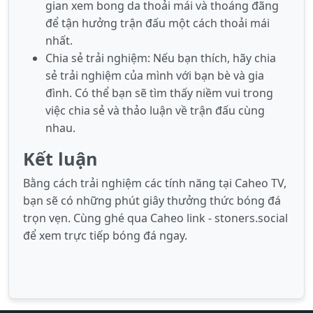
gian xem bong da thoải mái và thoáng đãng
để tận hưởng trận đấu một cách thoải mái
nhất.
Chia sẻ trải nghiệm: Nếu bạn thích, hãy chia
sẻ trải nghiệm của mình với bạn bè và gia
đình. Có thể bạn sẽ tìm thấy niềm vui trong
việc chia sẻ và thảo luận về trận đấu cùng
nhau.
Kết luận
Bằng cách trải nghiệm các tính năng tại Caheo TV,
bạn sẽ có những phút giây thưởng thức bóng đá
trọn vẹn. Cùng ghé qua Caheo link - stoners.social
để xem trực tiếp bóng đá ngay.