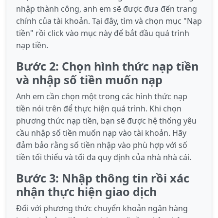
nhập thành công, anh em sẽ được đưa đến trang
chính của tài khoản. Tại đây, tìm và chọn mục "Nạp
tiền" rồi click vào mục này để bắt đầu quá trình
nạp tiền.
Bước 2: Chọn hình thức nạp tiền
và nhập số tiền muốn nạp
Anh em cần chọn một trong các hình thức nạp
tiền nói trên để thực hiện quá trình. Khi chọn
phương thức nạp tiền, bạn sẽ được hệ thống yêu
cầu nhập số tiền muốn nạp vào tài khoản. Hãy
đảm bảo rằng số tiền nhập vào phù hợp với số
tiền tối thiểu và tối đa quy định của nhà nhà cái.
Bước 3: Nhập thông tin rồi xác
nhận thực hiện giao dịch
Đối với phương thức chuyển khoản ngân hàng