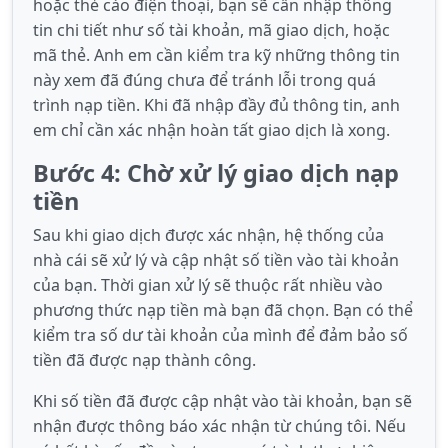
hoặc thẻ cào điện thoại, bạn sẽ cần nhập thông
tin chi tiết như số tài khoản, mã giao dịch, hoặc
mã thẻ. Anh em cần kiểm tra kỹ những thông tin
này xem đã đúng chưa để tránh lỗi trong quá
trình nạp tiền.
Khi đã nhập đầy đủ thông tin, anh
em chỉ cần xác nhận hoàn tất giao dịch là xong.
Bước 4: Chờ xử lý giao dịch nạp
tiền
Sau khi giao dịch được xác nhận, hệ thống của
nhà cái sẽ xử lý và cập nhật số tiền vào tài khoản
của bạn. Thời gian xử lý sẽ thuộc rất nhiều vào
phương thức nạp tiền mà bạn đã chọn. Bạn có thể
kiểm tra số dư tài khoản của mình để đảm bảo số
tiền đã được nạp thành công.
Khi số tiền đã được cập nhật vào tài khoản, bạn sẽ
nhận được thông báo xác nhận từ chúng tôi. Nếu