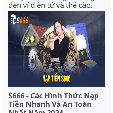
đến ví điện tử và thẻ cào.
S666 - Các Hình Thức Nạp
Tiền Nhanh Và An Toàn
Nhất Năm 2024