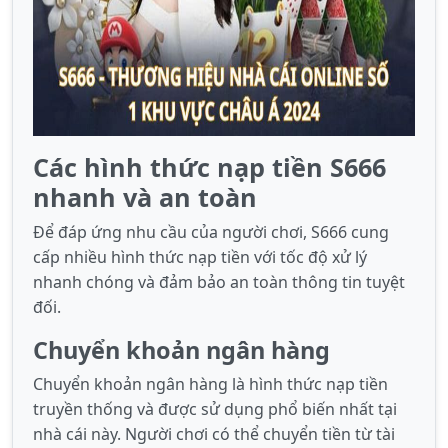
Các hình thức nạp tiền S666
nhanh và an toàn
Để đáp ứng nhu cầu của người chơi, S666 cung
cấp nhiều hình thức nạp tiền với tốc độ xử lý
nhanh chóng và đảm bảo an toàn thông tin tuyệt
đối.
Chuyển khoản ngân hàng
Chuyển khoản ngân hàng là hình thức nạp tiền
truyền thống và được sử dụng phổ biến nhất tại
nhà cái này. Người chơi có thể chuyển tiền từ tài