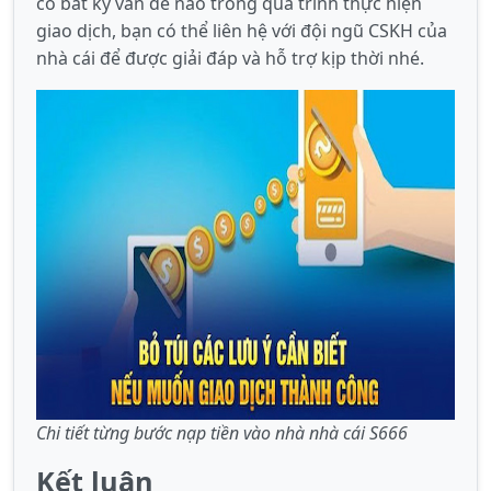
có bất kỳ vấn đề nào trong quá trình thực hiện
giao dịch, bạn có thể liên hệ với đội ngũ CSKH của
nhà cái để được giải đáp và hỗ trợ kịp thời nhé.
Chi tiết từng bước nạp tiền vào nhà nhà cái S666
Kết luận