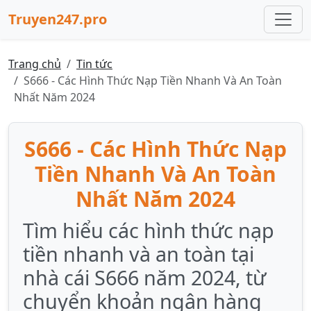
Truyen247.pro
Trang chủ
Tin tức
S666 - Các Hình Thức Nạp Tiền Nhanh Và An Toàn
Nhất Năm 2024
S666 - Các Hình Thức Nạp
Tiền Nhanh Và An Toàn
Nhất Năm 2024
Tìm hiểu các hình thức nạp
tiền nhanh và an toàn tại
nhà cái S666 năm 2024, từ
chuyển khoản ngân hàng