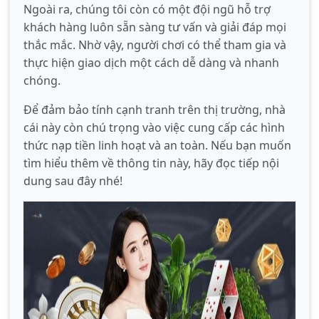
Ngoài ra, chúng tôi còn có một đội ngũ hỗ trợ
khách hàng luôn sẵn sàng tư vấn và giải đáp mọi
thắc mắc. Nhờ vậy, người chơi có thể tham gia và
thực hiện giao dịch một cách dễ dàng và nhanh
chóng.
Để đảm bảo tính cạnh tranh trên thị trường, nhà
cái này còn chú trọng vào việc cung cấp các hình
thức nạp tiền linh hoạt và an toàn. Nếu bạn muốn
tìm hiểu thêm về thông tin này, hãy đọc tiếp nội
dung sau đây nhé!