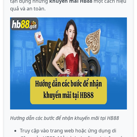
tận dụng những
khuyến mãi HB88
một cách hiệu
quả và an toàn.
Hướng dẫn các bước để nhận khuyến mãi tại HB88
Truy cập vào trang web hoặc ứng dụng di