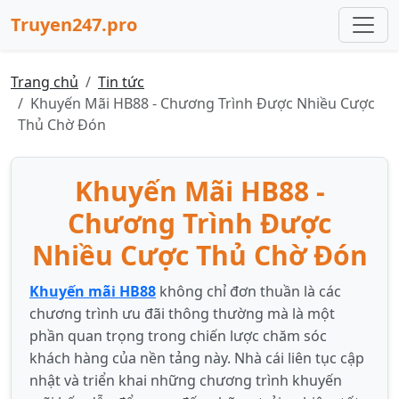
Truyen247.pro
Trang chủ
Tin tức
Khuyến Mãi HB88 - Chương Trình Được Nhiều Cược
Thủ Chờ Đón
Khuyến Mãi HB88 -
Chương Trình Được
Nhiều Cược Thủ Chờ Đón
Khuyến mãi HB88
không chỉ đơn thuần là các
chương trình ưu đãi thông thường mà là một
phần quan trọng trong chiến lược chăm sóc
khách hàng của nền tảng này. Nhà cái liên tục cập
nhật và triển khai những chương trình khuyến