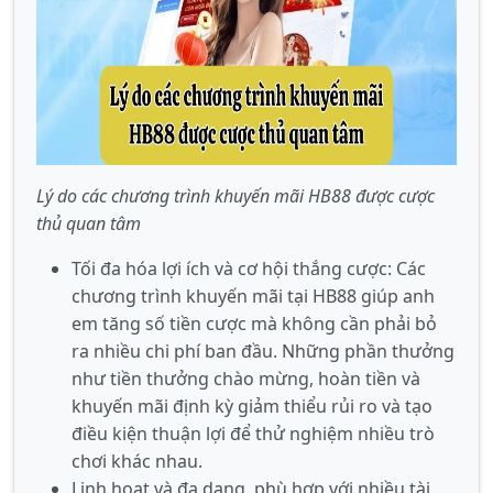
Lý do các chương trình khuyến mãi HB88 được cược
thủ quan tâm
Tối đa hóa lợi ích và cơ hội thắng cược: Các
chương trình khuyến mãi tại HB88 giúp anh
em tăng số tiền cược mà không cần phải bỏ
ra nhiều chi phí ban đầu. Những phần thưởng
như tiền thưởng chào mừng, hoàn tiền và
khuyến mãi định kỳ giảm thiểu rủi ro và tạo
điều kiện thuận lợi để thử nghiệm nhiều trò
chơi khác nhau.
Linh hoạt và đa dạng, phù hợp với nhiều tài