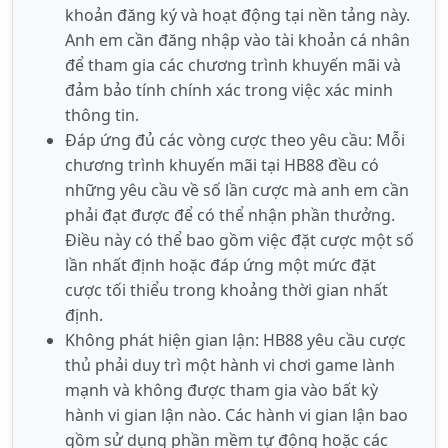
khoản đăng ký và hoạt động tại nền tảng này.
Anh em cần đăng nhập vào tài khoản cá nhân
để tham gia các chương trình khuyến mãi và
đảm bảo tính chính xác trong việc xác minh
thông tin.
Đáp ứng đủ các vòng cược theo yêu cầu: Mỗi
chương trình khuyến mãi tại HB88 đều có
những yêu cầu về số lần cược mà anh em cần
phải đạt được để có thể nhận phần thưởng.
Điều này có thể bao gồm việc đặt cược một số
lần nhất định hoặc đáp ứng một mức đặt
cược tối thiểu trong khoảng thời gian nhất
định.
Không phát hiện gian lận: HB88 yêu cầu cược
thủ phải duy trì một hành vi chơi game lành
mạnh và không được tham gia vào bất kỳ
hành vi gian lận nào. Các hành vi gian lận bao
gồm sử dụng phần mềm tự động hoặc các