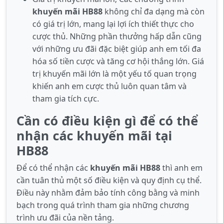
khuyến mãi HB88
không chỉ đa dạng mà còn
có giá trị lớn, mang lại lợi ích thiết thực cho
cược thủ. Những phần thưởng hấp dẫn cũng
với những ưu đãi đặc biệt giúp anh em tối đa
hóa số tiền cược và tăng cơ hội thắng lớn. Giá
trị khuyến mãi lớn là một yếu tố quan trọng
khiến anh em cược thủ luôn quan tâm và
tham gia tích cực.
Cần có điều kiện gì để có thể
nhận các khuyến mãi tại
HB88
Để có thể nhận các
khuyến mãi HB88
thì anh em
cần tuân thủ một số điều kiện và quy định cụ thể.
Điều này nhằm đảm bảo tính công bằng và minh
bạch trong quá trình tham gia những chương
trình ưu đãi của nền tảng.