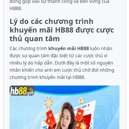
đóng góp vào sự thành công và bền vững của
HB88.
Lý do các chương trình
khuyến mãi HB88 được cược
thủ quan tâm
Các chương trình
khuyến mãi HB88
luôn nhận
được sự quan tâm đặc biệt từ các cược thủ vì
nhiều lý do hấp dẫn. Dưới đây là một số nguyên
nhân khiến cho anh em cược thủ chờ đợi những
chương trình khuyến mãi tại HB88.