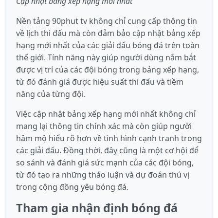
Cập nhật bảng xếp hạng mới nhất
Nền tảng 90phut tv không chỉ cung cấp thông tin
về lịch thi đấu mà còn đảm bảo cập nhật bảng xếp
hạng mới nhất của các giải đấu bóng đá trên toàn
thế giới. Tính năng này giúp người dùng nắm bắt
được vị trí của các đội bóng trong bảng xếp hạng,
từ đó đánh giá được hiệu suất thi đấu và tiềm
năng của từng đội.
Việc cập nhật bảng xếp hạng mới nhất không chỉ
mang lại thông tin chính xác mà còn giúp người
hâm mộ hiểu rõ hơn về tình hình cạnh tranh trong
các giải đấu. Đồng thời, đây cũng là một cơ hội để
so sánh và đánh giá sức mạnh của các đội bóng,
từ đó tạo ra những thảo luận và dự đoán thú vị
trong cộng đồng yêu bóng đá.
Tham gia nhận định bóng đá