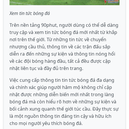
Xem tin tức bóng đá
Trên nền tảng 90phut, người dùng có thể dễ dàng
truy cập và xem tin tức bóng đá mới nhất từ khắp
nơi trên thế giới. Từ những tin tức về chuyển
nhượng cầu thủ, thông tin về các trận đấu sắp
diễn ra đến những sự kiện và thông tin nóng hổi
về các đội bóng hàng đầu, tất cả đều được cập
nhật liên tục và đầy đủ trên trang.
Việc cung cấp thông tin tin tức bóng đá đa dạng
và chính xác giúp người hâm mộ không chỉ cập
nhật được những diễn biến mới nhất trong làng
bóng đá mà còn hiểu rõ hơn về những sự kiện và
bối cảnh xung quanh thế giới túc cầu. Đây thực sự
là một nguồn thông tin đáng tin cậy và hữu ích
cho mọi người yêu thích bóng đá.