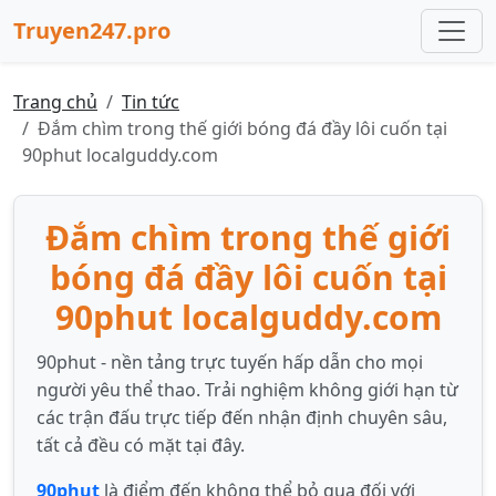
Truyen247.pro
Trang chủ
Tin tức
Đắm chìm trong thế giới bóng đá đầy lôi cuốn tại
90phut localguddy.com
Đắm chìm trong thế giới
bóng đá đầy lôi cuốn tại
90phut localguddy.com
90phut - nền tảng trực tuyến hấp dẫn cho mọi
người yêu thể thao. Trải nghiệm không giới hạn từ
các trận đấu trực tiếp đến nhận định chuyên sâu,
tất cả đều có mặt tại đây.
90phut
là điểm đến không thể bỏ qua đối với