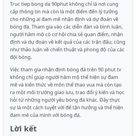
Truc tiep bong da 90phut không chỉ là nơi cung
cấp thông tin mà còn là một điểm đến lý tưởng
cho những ai đam mê nhận định và dự đoán về
bóng đá. Tham gia vào các diễn đàn và bình luận,
người hâm mộ có cơ hội chia sẻ quan điểm, nhận
định và dự đoán về kết quả của các trận đấu, cũng
như thảo luận về chiến thuật và phong độ của các
đội bóng.
Việc tham gia nhận định bóng đá trên 90 phut tv
không chỉ giúp người hâm mộ thể hiện sự đam
mê và kiến thức về môn thể thao vua mà còn tạo
ra một môi trường giao lưu, trao đổi ý kiến và học
hỏi từ những người yêu bóng đá khác. Đây thực
sự là một cách tuyệt vời để tận hưởng và thể hiện
đam mê của mình với bóng đá.
Lời kết