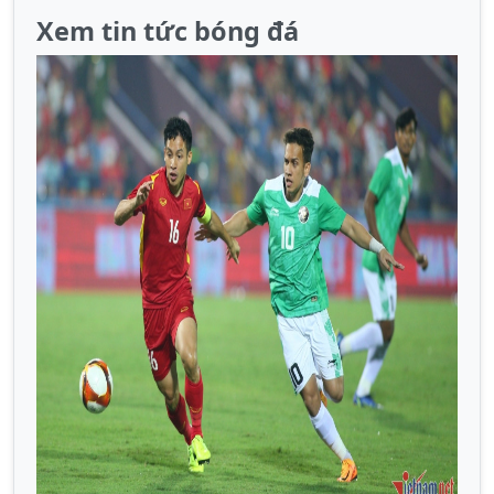
Xem tin tức bóng đá