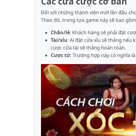
Các cửa cược cơ bản
Đối với những thành viên mới lần đầu chơ
Theo đó, trong tựa game này sẽ bao gồ
Chẵn/lẻ
: Khách hàng sẽ phải đặt cượ
Tài/xỉu
: Ai đặt cửa xỉu sẽ thắng nếu
cược cửa tài sẽ thắng hoàn toàn.
Cược tứ
: Trường hợp này có nghĩa là