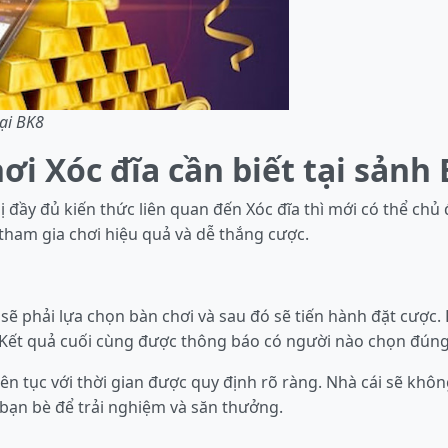
ại BK8
i Xóc đĩa cần biết tại sảnh
 đầy đủ kiến thức liên quan đến Xóc đĩa thì mới có thể chủ
tham gia chơi hiệu quả và dễ thắng cược.
sẽ phải lựa chọn bàn chơi và sau đó sẽ tiến hành đặt cược. K
. Kết quả cuối cùng được thông báo có người nào chọn đúng 
iên tục với thời gian được quy định rõ ràng. Nhà cái sẽ kh
bạn bè để trải nghiệm và săn thưởng.