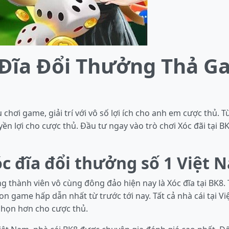
 Đĩa Đổi Thưởng Thả Ga
 chơi game, giải trí với vô số lợi ích cho anh em cược thủ
 lợi cho cược thủ. Đầu tư ngay vào trò chơi Xóc đãi tại BK
c đĩa đổi thưởng số 1 Việt 
g thành viên vô cùng đông đảo hiện nay là Xóc đĩa tại BK8.
on game hấp dẫn nhất từ trước tới nay. Tất cả nhà cái tại 
chọn hơn cho cược thủ.