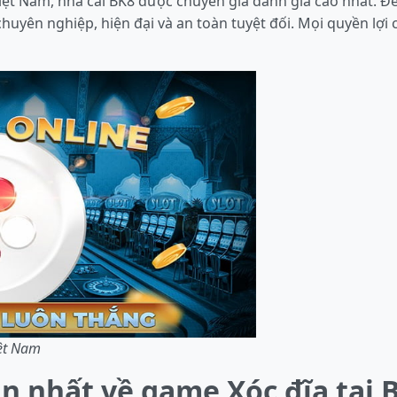
Việt Nam, nhà cái BK8 được chuyên gia đánh giá cao nhất. Đế
chuyên nghiệp, hiện đại và an toàn tuyệt đối. Mọi quyền lợ
iệt Nam
n nhất về game Xóc đĩa tại 