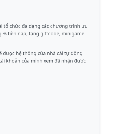
ái tổ chức đa dạng các chương trình ưu
g % tiền nạp, tặng giftcode, minigame
sẽ được hệ thống của nhà cái tự động
ra tài khoản của mình xem đã nhận được