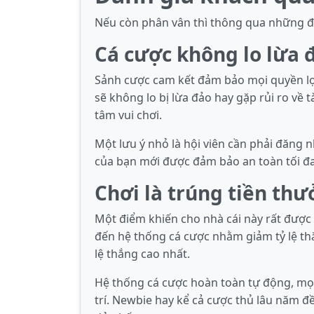
Nếu còn phân vân thì thông qua những đán
Cá cược không lo lừa 
Sảnh cược cam kết đảm bảo mọi quyền lợi 
sẽ không lo bị lừa đảo hay gặp rủi ro về
tâm vui chơi.
Một lưu ý nhỏ là hội viên cần phải đăng n
của bạn mới được đảm bảo an toàn tối đa 
Chơi là trúng tiền thư
Một điểm khiến cho nhà cái này rất được 
đến hệ thống cá cược nhằm giảm tỷ lệ thắn
lệ thắng cao nhất.
Hệ thống cá cược hoàn toàn tự động, mọi
trí. Newbie hay kể cả cược thủ lâu năm đ