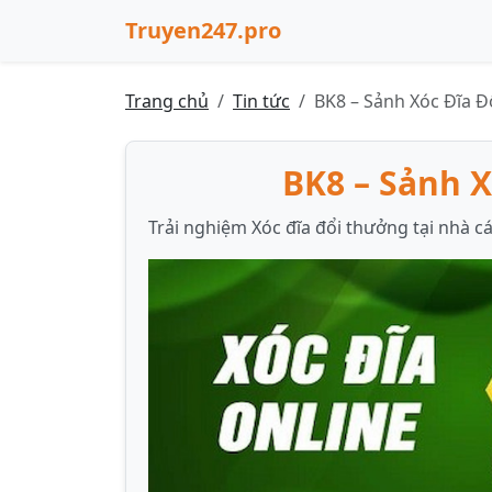
Truyen247.pro
Trang chủ
Tin tức
BK8 – Sảnh Xóc Đĩa 
BK8 – Sảnh 
Trải nghiệm Xóc đĩa đổi thưởng tại nhà cá