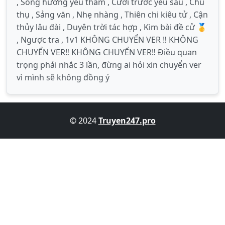
, Song hướng yêu thầm , Cưới trước yêu sau , Chủ
thụ , Sảng văn , Nhẹ nhàng , Thiên chi kiêu tử , Cận
thủy lâu đài , Duyên trời tác hợp , Kim bài đề cử 🥇
, Ngược tra , 1v1 KHÔNG CHUYỂN VER ‼️ KHÔNG
CHUYỂN VER‼️ KHÔNG CHUYỂN VER‼️ Điều quan
trọng phải nhắc 3 lần, đừng ai hỏi xin chuyển ver
vì mình sẽ không đồng ý
© 2024
Truyen247.pro