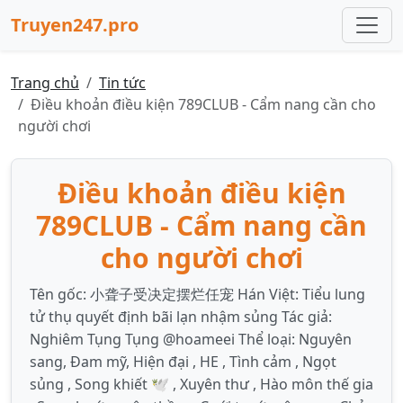
Truyen247.pro
Trang chủ
Tin tức
Điều khoản điều kiện 789CLUB - Cẩm nang cần cho
người chơi
Điều khoản điều kiện
789CLUB - Cẩm nang cần
cho người chơi
Tên gốc: 小聋子受决定摆烂任宠 Hán Việt: Tiểu lung
tử thụ quyết định bãi lạn nhậm sủng Tác giả:
Nghiêm Tụng Tụng @hoameei Thể loại: Nguyên
sang, Đam mỹ, Hiện đại , HE , Tình cảm , Ngọt
sủng , Song khiết 🕊️ , Xuyên thư , Hào môn thế gia