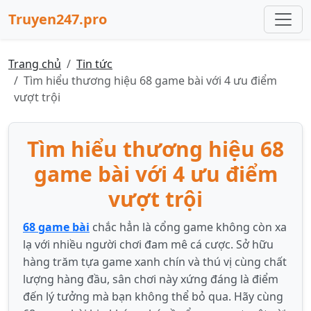
Truyen247.pro
Trang chủ
Tin tức
Tìm hiểu thương hiệu 68 game bài với 4 ưu điểm
vượt trội
Tìm hiểu thương hiệu 68
game bài với 4 ưu điểm
vượt trội
68 game bài
chắc hẳn là cổng game không còn xa
lạ với nhiều người chơi đam mê cá cược. Sở hữu
hàng trăm tựa game xanh chín và thú vị cùng chất
lượng hàng đầu, sân chơi này xứng đáng là điểm
đến lý tưởng mà bạn không thể bỏ qua. Hãy cùng