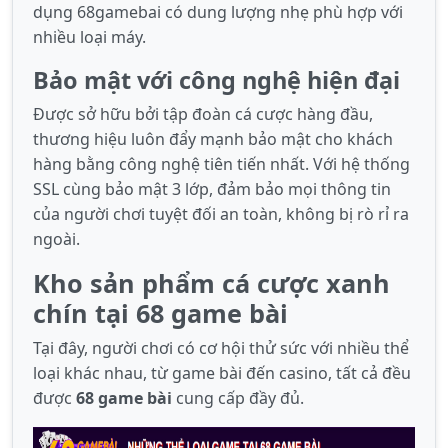
dụng 68gamebai có dung lượng nhẹ phù hợp với
nhiều loại máy.
Bảo mật với công nghệ hiện đại
Được sở hữu bởi tập đoàn cá cược hàng đầu,
thương hiệu luôn đẩy mạnh bảo mật cho khách
hàng bằng công nghệ tiên tiến nhất. Với hệ thống
SSL cùng bảo mật 3 lớp, đảm bảo mọi thông tin
của người chơi tuyệt đối an toàn, không bị rò rỉ ra
ngoài.
Kho sản phẩm cá cược xanh
chín tại 68 game bài
Tại đây, người chơi có cơ hội thử sức với nhiều thể
loại khác nhau, từ game bài đến casino, tất cả đều
được
68 game bài
cung cấp đầy đủ.