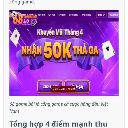
cổng game.
68 game bài là cổng game cá cược hàng đầu Việt
Nam
Tổng hợp 4 điểm mạnh thu