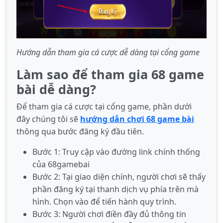
Hướng dẫn tham gia cá cược dễ dàng tại cổng game
Làm sao để tham gia 68 game
bài dễ dàng?
Để tham gia cá cược tại cổng game, phần dưới
đây chúng tôi sẽ
hướng dẫn chơi 68 game bài
thông qua bước đăng ký đầu tiên.
Bước 1: Truy cập vào đường link chính thống
của 68gamebai
Bước 2: Tại giao diện chính, người chơi sẽ thấy
phần đăng ký tại thanh dịch vụ phía trên mà
hình. Chọn vào để tiến hành quy trình.
Bước 3: Người chơi điền đầy đủ thông tin