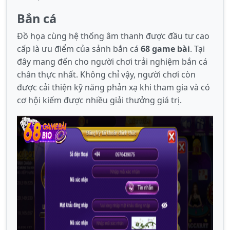
Bắn cá
Đồ họa cùng hệ thống âm thanh được đầu tư cao
cấp là ưu điểm của sảnh bắn cá
68 game bài
. Tại
đây mang đến cho người chơi trải nghiệm bắn cá
chân thực nhất. Không chỉ vậy, người chơi còn
được cải thiện kỹ năng phản xạ khi tham gia và có
cơ hội kiếm được nhiều giải thưởng giá trị.